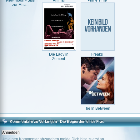
New Moon - Biss
Animal
Prime Time
zur Mitta..
Die Lady in
Freaks
Zement
The In Between
Kommentare zu Verlangen - Die Begierden einer Frau
Um einen Kommentar abzugeben melde Dich bitte zuerst an.