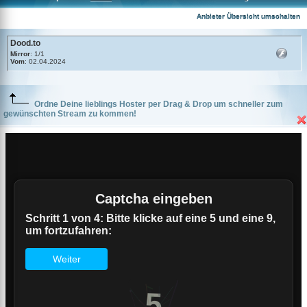
Dood.to
Anbieter Übersicht umschalten
Dood.to
Mirror
: 1/1
Vom
: 02.04.2024
Ordne Deine lieblings Hoster per Drag & Drop um schneller zum
gewünschten Stream zu kommen!