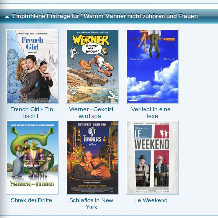
Empfohlene Einträge für "Warum Männer nicht zuhören und Frauen
schlecht einparken"
French Girl - Ein
Werner - Gekotzt
Verliebt in eine
Tisch f..
wird spä..
Hexe
Shrek der Dritte
Schlaflos in New
Le Weekend
York