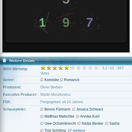
Weitere Details
5.2 / 10 :: 667
IMDb Wertung:
Votes
Genre:
Komödie
Romance
Produzent:
Oliver Berben
Executive Producer:
Martin Moszkowicz
FSK:
Freigegeben ab 16 Jahren
Schauspieler:
Benno Fürmann
Jessica Schwarz
Matthias Matschke
Annika Kuhl
Uwe Ochsenknecht
Nadja Becker
Sasha
Tom Schilling
27 weitere