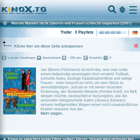
Home
Menu
Warum Männer nicht zuhören und Frauen schlecht einparken
(2007)
Trailer
0 Playlists
Klicke hier um diese Seite anzupassen
Leander Haußmann
Deutschland
~ 103 min.
Komödie
0
Jan (Benno Führmann) ist nicht das, was man unter
einem tiefgründig veranlagten Kerl versteht: Fußball,
schnelle Autos, trashige Katastrophenfilme und willige
Frauen - mehr braucht es nicht, um sein Glück zu
vervollständigen. Just als er mit seiner neuesten
Eroberung, der Studentin Melanie (Annika Kuhl), ins Bett
steigen möchte, beobachtet er fassungslos, wie die
ansonsten blitzgescheite Katrin (Jessica Schwarz)
seinem heißgeliebten Wagen einen nicht unwesentlichen
Kratzer verpasst. Aus der...
Mehr zeigen...
Kinox.to speichert
keine
Filme selber! Dieser Stream wird gehostet bei: