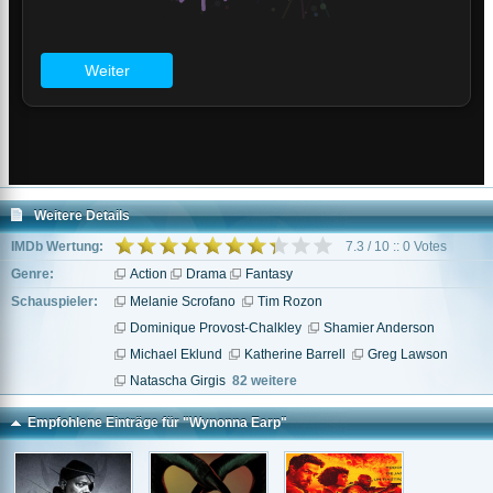
Weitere Details
IMDb Wertung:
7.3 / 10 :: 0 Votes
Genre:
Action
Drama
Fantasy
Schauspieler:
Melanie Scrofano
Tim Rozon
Dominique Provost-Chalkley
Shamier Anderson
Michael Eklund
Katherine Barrell
Greg Lawson
Natascha Girgis
82 weitere
Empfohlene Einträge für "Wynonna Earp"