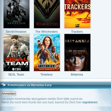
Secret Invasion
The Winchesters
Trackers
SEAL Team
Timeless
Britannia
Kommentare zu Wynonna Earp
Um einen Kommentar abzugeben melde Dich bitte zuerst an.
Wenn Du noch kein Konto bei uns hast, kannst Du Dich hier
registrieren
.