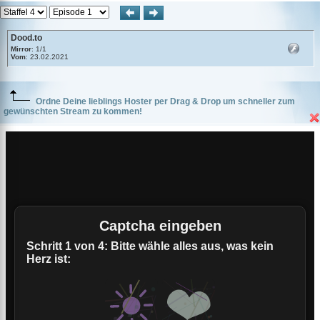
Dood.to
Mirror
: 1/1
Vom
: 23.02.2021
Ordne Deine lieblings Hoster per Drag & Drop um schneller zum
gewünschten Stream zu kommen!