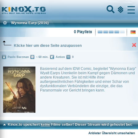
Home
Menu
Wynonna Earp
(2016)
0 Playlists
Klicke hier um diese Seite anzupassen
Paolo Barzman
~ 60 min.
Action
0
Basierend auf dem IDW Comic, begleitet "Wynonna Earp"
Wyatt Earps Urenkelin beim Kampf gegen Dämonen und
andere Kreaturen. Sie ist mit Hilfe ihrer
außergewöhnlichen Fähigkeiten und einer Schar von
dysfunktionalen Verbündeten die einzige, die das
Paranormale vor Gericht bringen kann.
Kinox.to speichert
keine
Filme selber! Dieser Stream wird gehostet bei:
Dood.to
Anbieter Übersicht umschalten