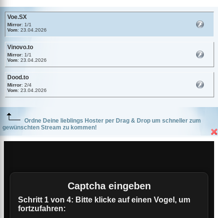
Voe.SX
Mirror
: 1/1
Vom
: 23.04.2026
Vinovo.to
Mirror
: 1/1
Vom
: 23.04.2026
Dood.to
Mirror
: 2/4
Vom
: 23.04.2026
Ordne Deine lieblings Hoster per Drag & Drop um schneller zum
gewünschten Stream zu kommen!