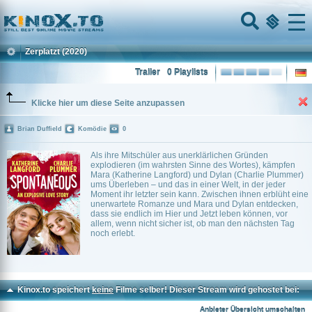
Home
Menu
Zerplatzt
(2020)
Trailer
0 Playlists
Klicke hier um diese Seite anzupassen
Brian Duffield
Komödie
0
Als ihre Mitschüler aus unerklärlichen Gründen
explodieren (im wahrsten Sinne des Wortes), kämpfen
Mara (Katherine Langford) und Dylan (Charlie Plummer)
ums Überleben – und das in einer Welt, in der jeder
Moment ihr letzter sein kann. Zwischen ihnen erblüht eine
unerwartete Romanze und Mara und Dylan entdecken,
dass sie endlich im Hier und Jetzt leben können, vor
allem, wenn nicht sicher ist, ob man den nächsten Tag
noch erlebt.
Kinox.to speichert
keine
Filme selber! Dieser Stream wird gehostet bei:
Voe.SX
Anbieter Übersicht umschalten