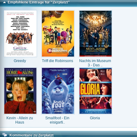
Empfohlene Einträge für "Zerplatzt"
Greedy
Triff die Robinsons
Nachts im Museum
3 - Das ..
Kevin - Allein zu
Smallfoot - Ein
Gloria
Haus
eisigarti..
Kommentare zu Zerplatzt