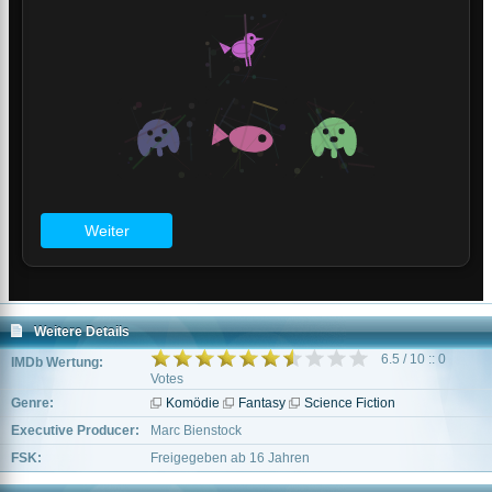
Weitere Details
6.5 / 10 :: 0
IMDb Wertung:
Votes
Genre:
Komödie
Fantasy
Science Fiction
Executive Producer:
Marc Bienstock
FSK:
Freigegeben ab 16 Jahren