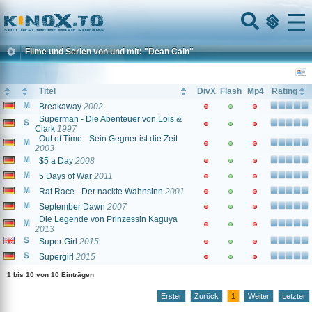
Home
Menu
Filme und Serien von und mit: "Dean Cain"
Titel
DivX
Flash
Mp4
Rating
Breakaway
2002
Superman - Die Abenteuer von Lois &
Clark
1997
Out of Time - Sein Gegner ist die Zeit
2003
$5 a Day
2008
5 Days of War
2011
Rat Race - Der nackte Wahnsinn
2001
September Dawn
2007
Die Legende von Prinzessin Kaguya
2013
Super Girl
2015
Supergirl
2015
1 bis 10 von 10 Einträgen
Erster
Zurück
1
Weiter
Letzter