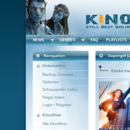
NEWS
GENRES
FAQ
PLAYLISTS
ALLE
Navigation
Supergirl
(2015)
Unterseiten
Klicke hier um diese 
Backup Domains
Optionen
Kara Zor
Fähigkeit
Schauspieler Index
Vorausse
Regie Index
kommt si
rätseln b
Login / Register
Kinofilme
Alle Kinofilme
Filme
Dermott Downs
~ 4
Alle Filme
Beliebte
Kinox.to speichert
keine
F