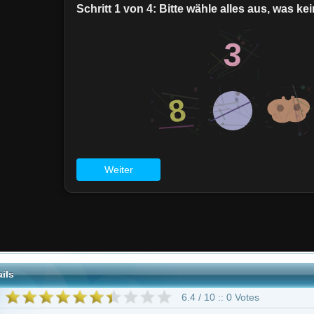
6.4 / 10 :: 0 Votes
Adventure
Science Fiction
noist
Mehcad Brooks
Chyler Leigh
Jeremy Jordan
David Harewood
elli
Briana Venskus
151 weitere
Supergirl"