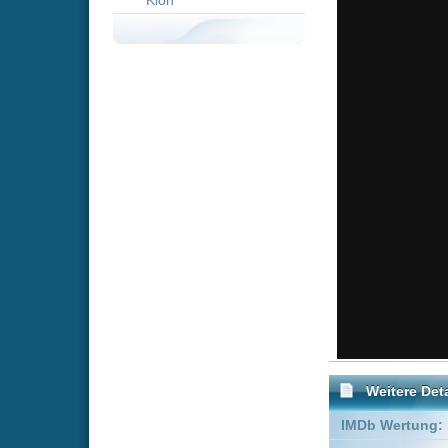
Weitere Details
IMDb Wertung:
Genre:
Action
Schauspieler:
Melissa Be
Peter Facin
Empfohlene Einträge für "