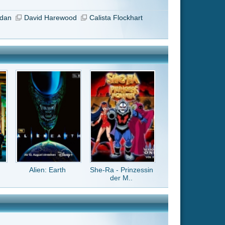
She-Ra - Prinzessin
der M..
helden-Filme