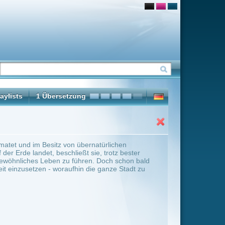
rnatürlichen
sie, trotz bester
n. Doch schon bald
ie ganze Stadt zu
ter Übersicht umschalten