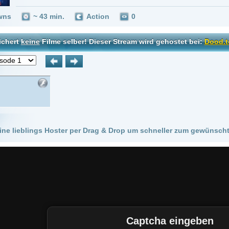
 Hoster per Drag & Drop um schneller zum gewünschten Stream zu kommen!