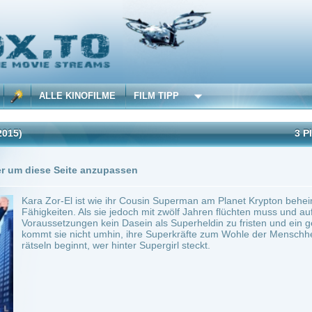
 KINOFILME
FILM TIPP
3 Playlists
1 Übersetzung
Seite anzupassen
-El ist wie ihr Cousin Superman am Planet Krypton beheimatet und im Besitz von übe
en. Als sie jedoch mit zwölf Jahren flüchten muss und auf der Erde landet, beschließt 
tzungen kein Dasein als Superheldin zu fristen und ein gewöhnliches Leben zu führe
e nicht umhin, ihre Superkräfte zum Wohle der Menschheit einzusetzen - woraufhin d
eginnt, wer hinter Supergirl steckt.
3 min.
Action
0
ilme selber! Dieser Stream wird gehostet bei:
Dood.to
Anbie