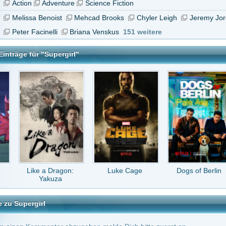
a Dragon:
Luke Cage
Dogs of Berlin
Alien: Earth
akuza
l
tar abzugeben melde Dich bitte zuerst an.
in Konto bei uns hast, kannst Du Dich hier
registrieren
.
 arg albern die alten Schauspieler mtspielen zulassen....
vor 10 Jahren
e Staffel 2?
vor 10 Jahren
 es versuche ich kann mich nicht mit den Schauspielern anfreuden. Jeder der Super
sich das mal angucken. Ich mag es nicht.
ld
vor 11 Jahren