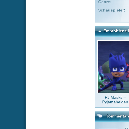
PJ Masks –
Like 
Pyjamahelden
Y
Kommentare zu Supergir
Um einen Kommen
Wenn Du noch ke
Alle Kommentare
(3)
Ich finde es
Comiccom
Wo bleibt di
FilmOtto
So sehr ich
mag sollte 
Fenstergo