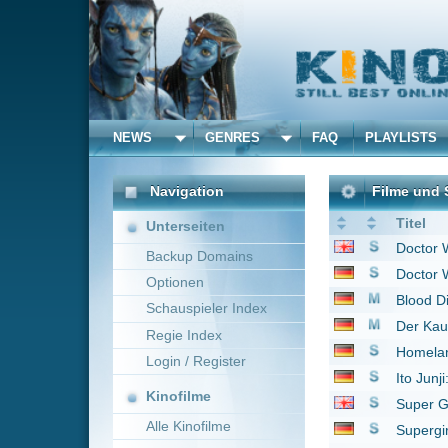
NEWS
GENRES
FAQ
PLAYLISTS
ALLE
Navigation
Filme und Serien von u
Titel
Unterseiten
Doctor Who
2005
Backup Domains
Doctor Who
2005
Optionen
Blood Diamond
2006
Schauspieler Index
Der Kaufmann von Ve
Regie Index
Homeland
2011
Login / Register
Ito Junji: Collection
20
Kinofilme
Super Girl
2015
Alle Kinofilme
Supergirl
2015
The Night Manager
2
Filme
Der Spion und sein Br
Alle Filme
Tulpenfieber
2017
Beliebte