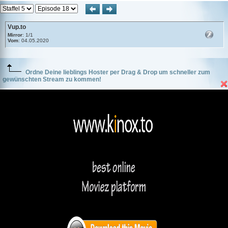
Vup.to
Mirror
: 1/1
Vom
: 04.05.2020
Ordne Deine lieblings Hoster per Drag & Drop um schneller zum
gewünschten Stream zu kommen!