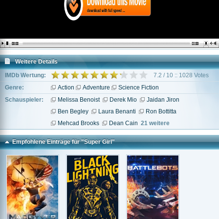
Weitere Details
IMDb Wertung:
7.2 / 10 :: 1028 Votes
Genre:
Action
Adventure
Science Fiction
Schauspieler:
Melissa Benoist
Derek Mio
Jaidan Jiron
Ben Begley
Laura Benanti
Ron Bottitta
Mehcad Brooks
Dean Cain
21 weitere
Empfohlene Einträge für "Super Girl"