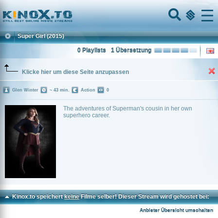
Home
Menu
Super Girl
(2015)
0 Playlists
1 Übersetzung
Klicke hier um diese Seite anzupassen
Glen Winter
~ 43 min.
Action
0
The adventures of Superman's cousin in her own
superhero career.
Kinox.to speichert
keine
Filme selber! Dieser Stream wird gehostet bei:
Vup.to
Anbieter Übersicht umschalten