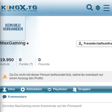
Home
Menu
MaxGaming
Freundschaftsanfr
19.950
0
0
Aufrufe
Punkte (
?
)
Freunde
Da Du nicht mit dieser Person befreundet bist, siehst du eventuell nur
einen Auszug des Profils.
Infos
Aktivitäten
Playlisten
Gruppen
Kommentare