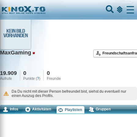
Home
Menu
MaxGaming
Freundschaftsanfr
19.909
0
0
Aufrufe
Punkte (
?
)
Freunde
Da Du nicht mit dieser Person befreundet bist, siehst du eventuell nur
einen Auszug des Profils.
Infos
Aktivitäten
Gruppen
Playlisten
Kommentare