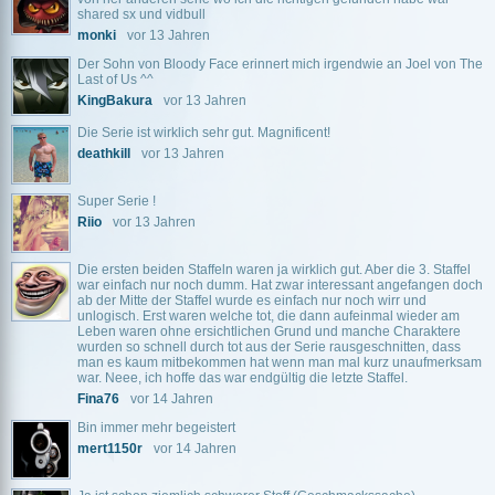
shared sx und vidbull
monki
vor 13 Jahren
Der Sohn von Bloody Face erinnert mich irgendwie an Joel von The
Last of Us ^^
KingBakura
vor 13 Jahren
Die Serie ist wirklich sehr gut. Magnificent!
deathkill
vor 13 Jahren
Super Serie !
Riio
vor 13 Jahren
Die ersten beiden Staffeln waren ja wirklich gut. Aber die 3. Staffel
war einfach nur noch dumm. Hat zwar interessant angefangen doch
ab der Mitte der Staffel wurde es einfach nur noch wirr und
unlogisch. Erst waren welche tot, die dann aufeinmal wieder am
Leben waren ohne ersichtlichen Grund und manche Charaktere
wurden so schnell durch tot aus der Serie rausgeschnitten, dass
man es kaum mitbekommen hat wenn man mal kurz unaufmerksam
war. Neee, ich hoffe das war endgültig die letzte Staffel.
Fina76
vor 14 Jahren
Bin immer mehr begeistert
mert1150r
vor 14 Jahren