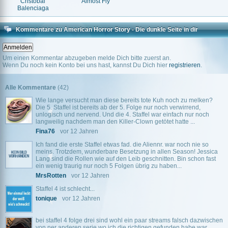
Cristóbal
Almost Fly
Balenciaga
Kommentare zu American Horror Story - Die dunkle Seite in dir
Um einen Kommentar abzugeben melde Dich bitte zuerst an.
Wenn Du noch kein Konto bei uns hast, kannst Du Dich hier
registrieren
.
Alle Kommentare
(42)
Wie lange versucht man diese bereits tote Kuh noch zu melken?
Die 5. Staffel ist bereits ab der 5. Folge nur noch verwirrend,
unlogisch und nervend. Und die 4. Staffel war einfach nur noch
langweilig nachdem man den Killer-Clown getötet hatte ...
Fina76
vor 12 Jahren
Ich fand die erste Staffel etwas fad. die Aliennr. war noch nie so
meins. Trotzdem, wunderbare Besetzung in allen Season! Jessica
Lang sind die Rollen wie auf den Leib geschnitten. Bin schon fast
ein wenig traurig nur noch 5 Folgen übrig zu haben...
MrsRotten
vor 12 Jahren
Staffel 4 ist schlecht...
tonique
vor 12 Jahren
bei staffel 4 folge drei sind wohl ein paar streams falsch dazwischen
von ner anderen serie wo ich die richtigen gefunden habe war