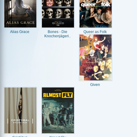
Alias Grace
Bones - Die
Queer as Folk
Knochenjägeri..
Given