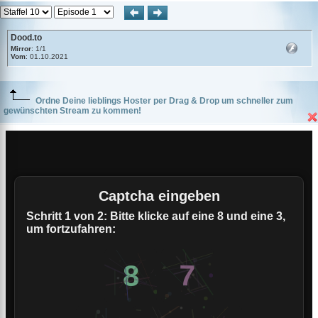
Dood.to
Mirror
: 1/1
Vom
: 01.10.2021
Ordne Deine lieblings Hoster per Drag & Drop um schneller zum
gewünschten Stream zu kommen!