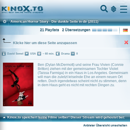
Home
Menu
American Horror Story - Die dunkle Seite in dir
(2011)
21 Playlists
2 Übersetzungen
Klicke hier um diese Seite anzupassen
David Semel
USA
~ 60 min.
Drama
0
Ben (Dylan McDermott) und seine Frau Vivien (Connie
Britton) ziehen mit der gemeinsamen Tochter Violet
(Taissa Farmiga) in ein Haus in Los Angeles. Gemeinsam
will man die zuletzt kriselnde Ehe an einem neuen Ort
retten. Doch irgendetwas scheint nicht zu stimmen, denn
in dem Haus geht es nicht mit rechten Dingen zu.
Kinox.to speichert
keine
Filme selber! Dieser Stream wird gehostet bei:
Dood.to
Anbieter Übersicht umschalten