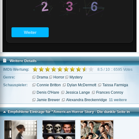
Weitere Details
IMDb Wertung:
8.5 / 10 :: 6595 Votes
Genre:
Drama
Horror
Mystery
Schauspieler:
Connie Britton
Dylan McDermott
Taissa Farmiga
Denis O'Hare
Jessica Lange
Frances Conroy
Jamie Brewer
Alexandra Breckenridge
11 weitere
Empfohlene Einträge für "American Horror Story - Die dunkle Seite in
dir"