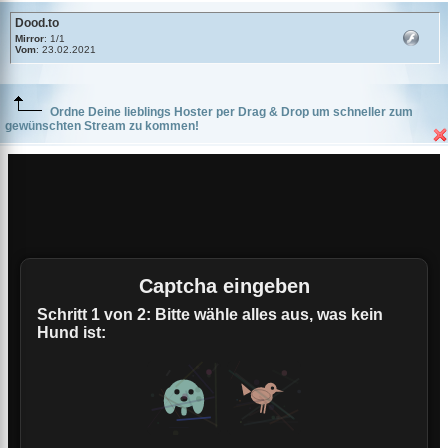
Dood.to
Mirror
: 1/1
Vom
: 23.02.2021
Ordne Deine lieblings Hoster per Drag & Drop um schneller zum
gewünschten Stream zu kommen!