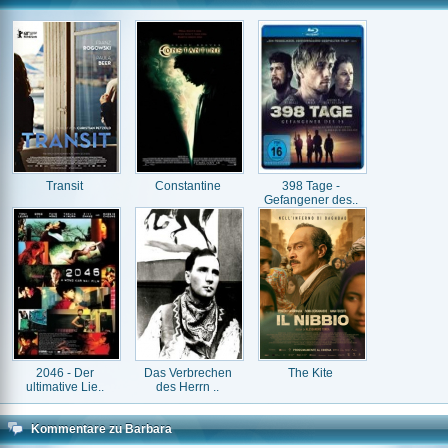
Transit
Constantine
398 Tage -
Gefangener des..
2046 - Der
Das Verbrechen
The Kite
ultimative Lie..
des Herrn ..
Kommentare zu Barbara