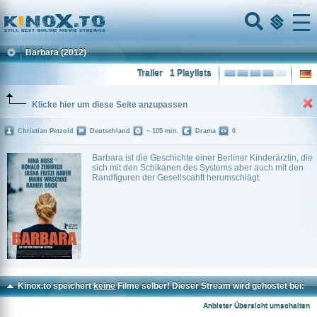
Home
Menu
Barbara
(2012)
Trailer
1 Playlists
Klicke hier um diese Seite anzupassen
Christian Petzold
Deutschland
~ 105 min.
Drama
0
Barbara ist die Geschichte einer Berliner Kinderärztin, die
sich mit den Schikanen des Systems aber auch mit den
Randfiguren der Gesellscahft herumschlägt.
Kinox.to speichert
keine
Filme selber! Dieser Stream wird gehostet bei:
Dood.to
Anbieter Übersicht umschalten