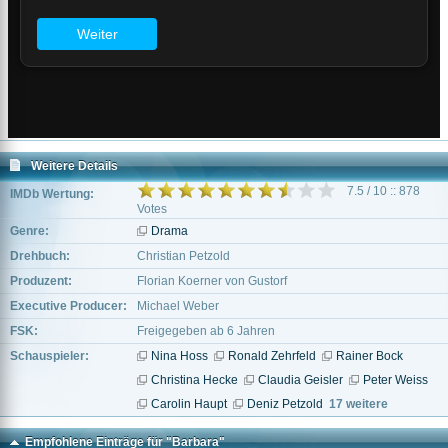
Weitere Details
7.5 / 10 :: 878
IMDb Wertung:
Votes
Genre:
Drama
Drehbuch:
Christian Petzold
Produzent:
Florian Koerner von Gustorf
Executive Producer:
Michael Weber
FSK:
Freigegeben ab 6 Jahren
Schauspieler:
Nina Hoss
Ronald Zehrfeld
Rainer Bock
Christina Hecke
Claudia Geisler
Peter Weiss
Carolin Haupt
Deniz Petzold
17 weitere
Empfohlene Einträge für "Barbara"