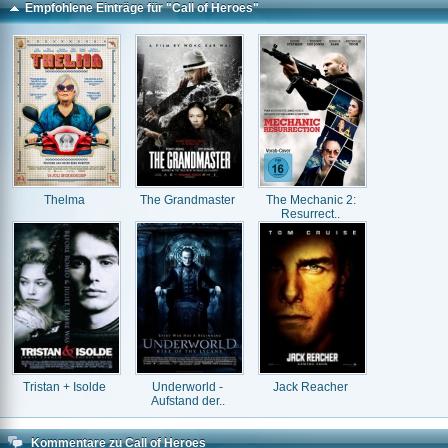
Empfohlene Einträge für "Call of Heroes"
Thelma
The Grandmaster
The Mechanic 2:
Resurrect..
Tristan + Isolde
Underworld -
Jack Reacher
Aufstand der..
Kommentare zu Call of Heroes