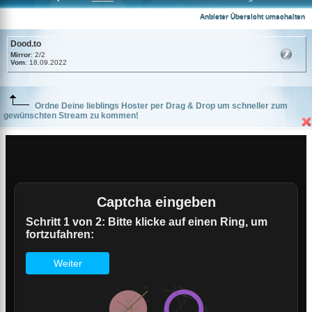
Dood.to
Anbieter Übersicht umschalten
Dood.to
Mirror
: 2/2
Vom
: 18.09.2022
Ordne Deine lieblings Hoster per Drag & Drop um schneller zum
gewünschten Stream zu kommen!