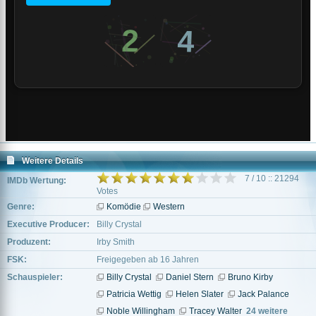
Weitere Details
7 / 10 :: 21294
IMDb Wertung:
Votes
Genre:
Komödie
Western
Executive Producer:
Billy Crystal
Produzent:
Irby Smith
FSK:
Freigegeben ab 16 Jahren
Schauspieler:
Billy Crystal
Daniel Stern
Bruno Kirby
Patricia Wettig
Helen Slater
Jack Palance
Noble Willingham
Tracey Walter
24 weitere