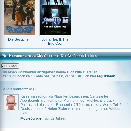
Die Besucher
Spinal Tap II: The
End Co..
Kommentare zu City Slickers - Die Großstadt-Helden
Um einen Kommentar abzugeben melde Dich bitte zuerst an.
Wenn Du noch kein Konto bei uns hast, kannst Du Dich hier
registrieren
.
Alle Kommentare
(1)
Kann man schon als Klassiker bezeichnen. Ganz netter
Abenteuerfilm um ein paar Männer in der Midlifecrisis. Jack
Palance ist ein echtes Rauhbein. 7/10 ist echt okay. Wo ist Teil 2 auf
Deutsch, Leute? Helen Slater war mal eine der geilsten Weiber
ever.
MovieJunkie
vor 12 Jahren