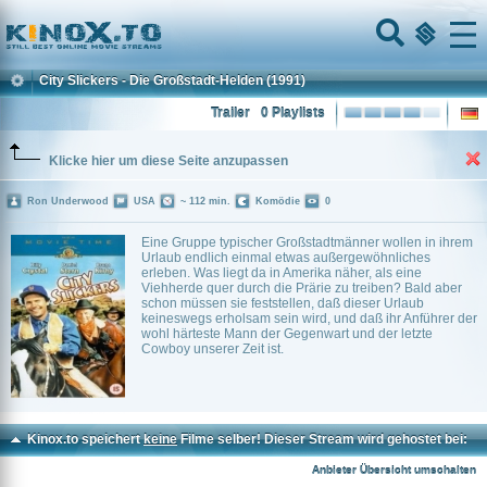
Home
Menu
City Slickers - Die Großstadt-Helden
(1991)
Trailer
0 Playlists
Klicke hier um diese Seite anzupassen
Ron Underwood
USA
~ 112 min.
Komödie
0
Eine Gruppe typischer Großstadtmänner wollen in ihrem
Urlaub endlich einmal etwas außergewöhnliches
erleben. Was liegt da in Amerika näher, als eine
Viehherde quer durch die Prärie zu treiben? Bald aber
schon müssen sie feststellen, daß dieser Urlaub
keineswegs erholsam sein wird, und daß ihr Anführer der
wohl härteste Mann der Gegenwart und der letzte
Cowboy unserer Zeit ist.
Kinox.to speichert
keine
Filme selber! Dieser Stream wird gehostet bei:
Voe.SX
Anbieter Übersicht umschalten