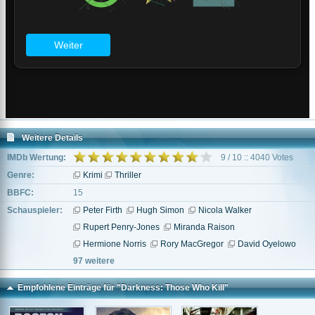
Weitere Details
IMDb Wertung:
9 / 10 :: 4040 Votes
Genre:
Krimi
Thriller
BBFC:
15
Schauspieler:
Peter Firth
Hugh Simon
Nicola Walker
Rupert Penry-Jones
Miranda Raison
Hermione Norris
Rory MacGregor
David Oyelowo
97 weitere
Empfohlene Einträge für "Darkness: Those Who Kill"