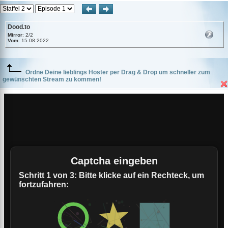
Dood.to
Mirror
: 2/2
Vom
: 15.08.2022
Ordne Deine lieblings Hoster per Drag & Drop um schneller zum
gewünschten Stream zu kommen!