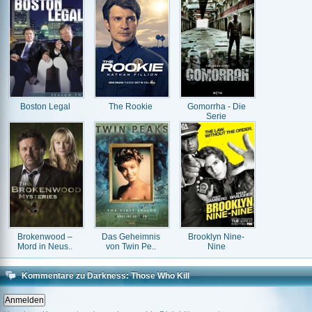
Boston Legal
The Rookie
Gomorrha - Die
Serie
Brokenwood –
Das Geheimnis
Brooklyn Nine-
Mord in Neus..
von Twin Pe..
Nine
Kommentare zu Darkness: Those Who Kill