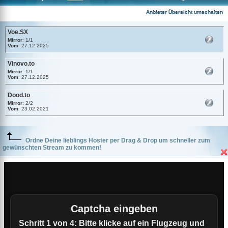
Voe.SX
Anbieter Übersicht umschalten
Voe.SX
Mirror
: 1/1
Vom
: 27.12.2025
Vinovo.to
Mirror
: 1/1
Vom
: 27.12.2025
Dood.to
Mirror
: 2/2
Vom
: 23.02.2021
Ordne Deine lieblings Hoster per Drag & Drop um schneller zum
gewünschten Stream zu kommen!