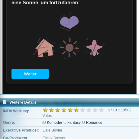
Weitere Details
6 / 10 :: 19502
IMDb Wertung:
Votes
Genre:
Komödie
Fantasy
Romance
Executive Producer:
Cale Boyter
Co-Produzent:
Ginny Brewer