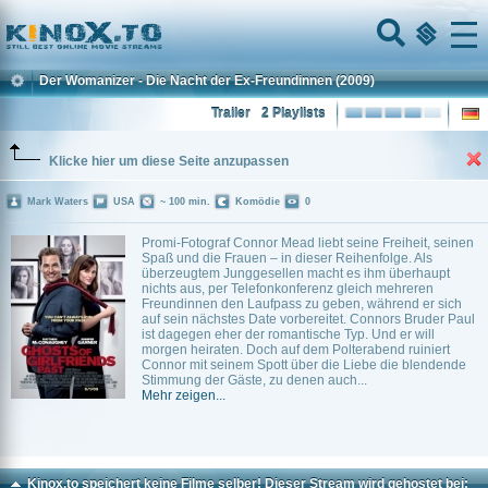
Home
Menu
Der Womanizer - Die Nacht der Ex-Freundinnen
(2009)
Trailer
2 Playlists
Klicke hier um diese Seite anzupassen
Mark Waters
USA
~ 100 min.
Komödie
0
Promi-Fotograf Connor Mead liebt seine Freiheit, seinen
Spaß und die Frauen – in dieser Reihenfolge. Als
überzeugtem Junggesellen macht es ihm überhaupt
nichts aus, per Telefonkonferenz gleich mehreren
Freundinnen den Laufpass zu geben, während er sich
auf sein nächstes Date vorbereitet. Connors Bruder Paul
ist dagegen eher der romantische Typ. Und er will
morgen heiraten. Doch auf dem Polterabend ruiniert
Connor mit seinem Spott über die Liebe die blendende
Stimmung der Gäste, zu denen auch...
Mehr zeigen...
Kinox.to speichert
keine
Filme selber! Dieser Stream wird gehostet bei: