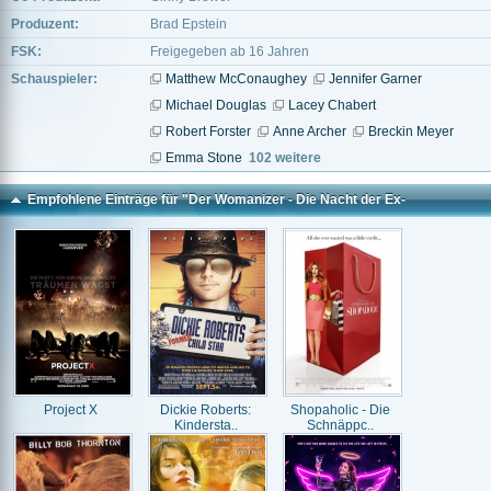
Produzent:
Brad Epstein
FSK:
Freigegeben ab 16 Jahren
Schauspieler:
Matthew McConaughey
Jennifer Garner
Michael Douglas
Lacey Chabert
Robert Forster
Anne Archer
Breckin Meyer
Emma Stone
102 weitere
Empfohlene Einträge für "Der Womanizer - Die Nacht der Ex-
Freundinnen"
Project X
Dickie Roberts:
Shopaholic - Die
Kindersta..
Schnäppc..