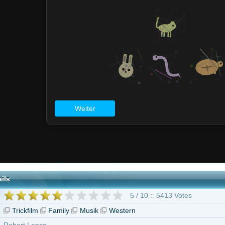
5 / 10 :: 5413 Votes
Family
Musik
Western
e
 ohne Altersbeschränkung
ey
Roseanne
Bobby Block
Steve Buscemi
Carole Cook
Charlie Dell
ennis
47 weitere
Die Kühe sind los!"