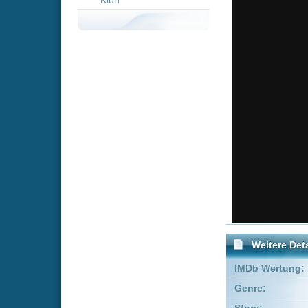
Weitere Details
IMDb Wertung:
Genre:
Trickfilm
Story:
Robert Lenc
FSK:
Freigegeben
Schauspieler:
G.W. Bail
Charles D
Empfohlene Einträge für "