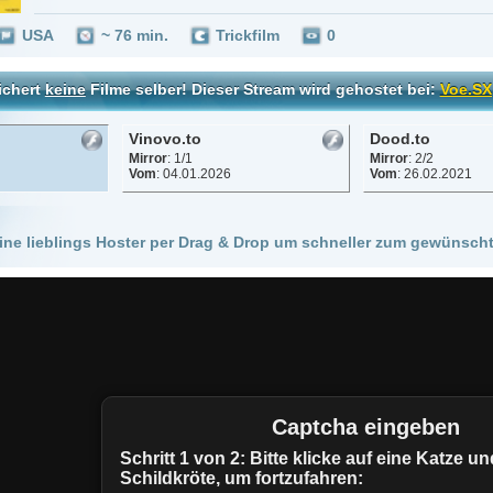
Vinovo.to
Dood.to
Mirror
: 1/1
Mirror
: 2/2
Vom
: 04.01.2026
Vom
: 26.02.2021
 Hoster per Drag & Drop um schneller zum gewünschten Stream zu kommen!