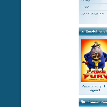
Paws of Fury: The
Dragon
Legend ..
of 
Kommentare zu Die Kühe 
Um einen Kommen
Wenn Du noch ke
Alle Kommentare
(0)