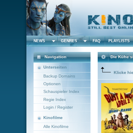
NEWS
GENRES
FAQ
PLAYLISTS
ALLE
Navigation
Die Kühe sind los!
(2004
Unterseiten
Klicke hier um diese 
Backup Domains
Optionen
Im Wilde
“Patch o
Schauspieler Index
Boris un
Regie Index
ausgesetz
Login / Register
Kinofilme
Alle Kinofilme
Filme
Will Finn
USA
Alle Filme
Beliebte
Kinox.to speichert
keine
F