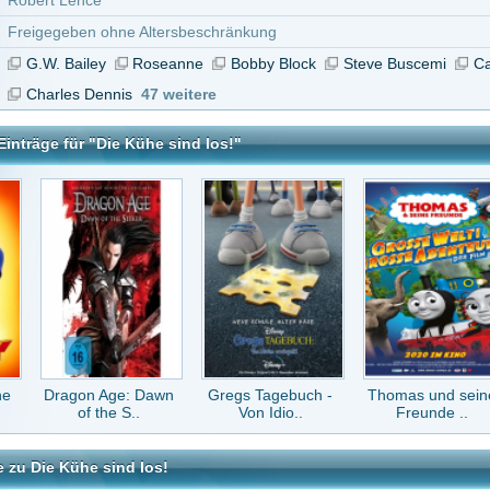
 Age: Dawn
Gregs Tagebuch -
Thomas und seine
Alvin und die
the S..
Von Idio..
Freunde ..
Chipmunks -..
sind los!
tar abzugeben melde Dich bitte zuerst an.
in Konto bei uns hast, kannst Du Dich hier
registrieren
.
Keine Kommentare vorhanden.