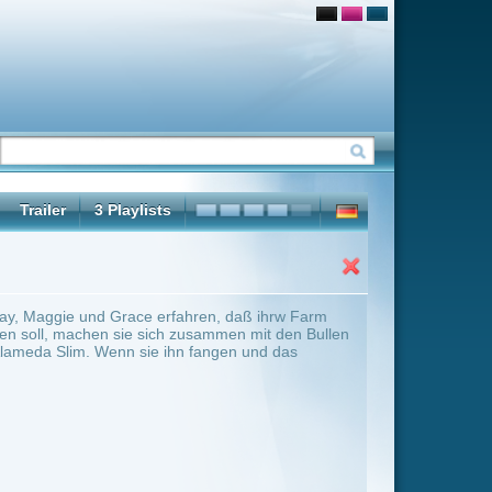
ren, daß ihrw Farm
sammen mit den Bullen
fangen und das
ter Übersicht umschalten