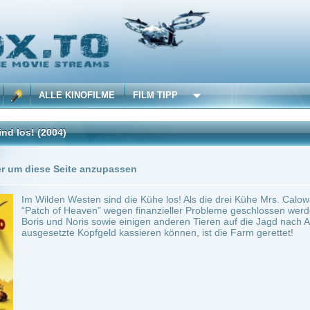
 KINOFILME
FILM TIPP
)
Trailer
3 Playlists
Seite anzupassen
n Westen sind die Kühe los! Als die drei Kühe Mrs. Caloway, Maggie und Grace erfah
f Heaven” wegen finanzieller Probleme geschlossen werden soll, machen sie sich zu
d Noris sowie einigen anderen Tieren auf die Jagd nach Alameda Slim. Wenn sie ihn 
te Kopfgeld kassieren können, ist die Farm gerettet!
~ 76 min.
Trickfilm
0
ilme selber! Dieser Stream wird gehostet bei:
Voe.SX
Anbie