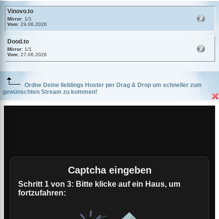
Vinovo.to
Mirror
: 1/1
Vom
: 29.06.2026
Dood.to
Mirror
: 1/1
Vom
: 27.06.2026
Ordne Deine lieblings Hoster per Drag & Drop um schneller zum
gewünschten Stream zu kommen!