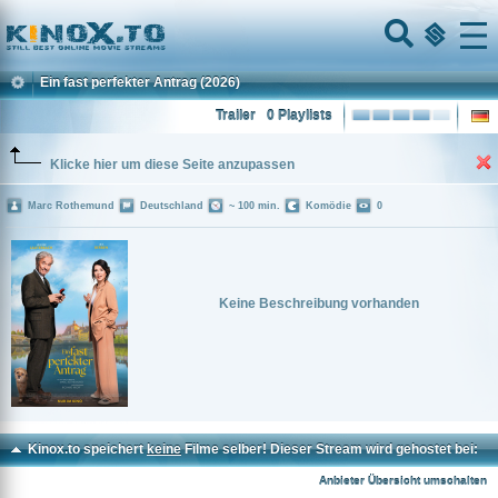
Home
Menu
Ein fast perfekter Antrag
(2026)
Trailer
0 Playlists
Klicke hier um diese Seite anzupassen
Marc Rothemund
Deutschland
~ 100 min.
Komödie
0
Keine Beschreibung vorhanden
Kinox.to speichert
keine
Filme selber! Dieser Stream wird gehostet bei:
Vinovo.to
Anbieter Übersicht umschalten