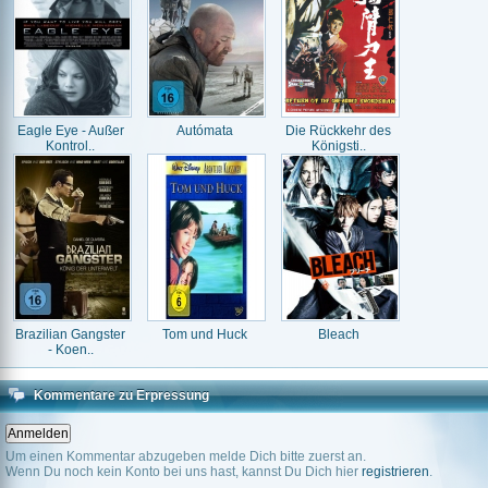
Eagle Eye - Außer
Autómata
Die Rückkehr des
Kontrol..
Königsti..
Brazilian Gangster
Tom und Huck
Bleach
- Koen..
Kommentare zu Erpressung
Um einen Kommentar abzugeben melde Dich bitte zuerst an.
Wenn Du noch kein Konto bei uns hast, kannst Du Dich hier
registrieren
.