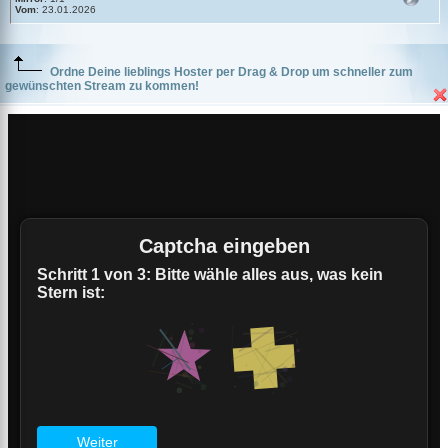
Vom
: 23.01.2026
Ordne Deine lieblings Hoster per Drag & Drop um schneller zum
gewünschten Stream zu kommen!