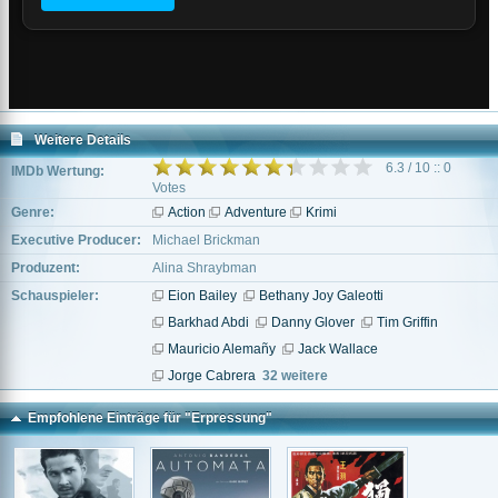
Weitere Details
6.3 / 10 :: 0
IMDb Wertung:
Votes
Genre:
Action
Adventure
Krimi
Executive Producer:
Michael Brickman
Produzent:
Alina Shraybman
Schauspieler:
Eion Bailey
Bethany Joy Galeotti
Barkhad Abdi
Danny Glover
Tim Griffin
Mauricio Alemañy
Jack Wallace
Jorge Cabrera
32 weitere
Empfohlene Einträge für "Erpressung"