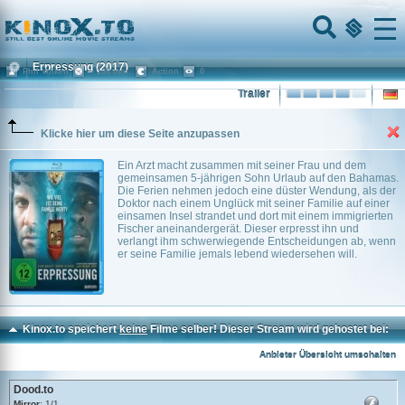
Home
Menu
Erpressung
(2017)
Phil Volken
~ 108 min.
Action
0
Trailer
Klicke hier um diese Seite anzupassen
Ein Arzt macht zusammen mit seiner Frau und dem
gemeinsamen 5-jährigen Sohn Urlaub auf den Bahamas.
Die Ferien nehmen jedoch eine düster Wendung, als der
Doktor nach einem Unglück mit seiner Familie auf einer
einsamen Insel strandet und dort mit einem immigrierten
Fischer aneinandergerät. Dieser erpresst ihn und
verlangt ihm schwerwiegende Entscheidungen ab, wenn
er seine Familie jemals lebend wiedersehen will.
Kinox.to speichert
keine
Filme selber! Dieser Stream wird gehostet bei:
Dood.to
Anbieter Übersicht umschalten
Dood.to
Mirror
: 1/1