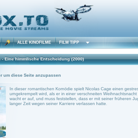
 KINOFILME
FILM TIPP
lische Entscheidung
(2000)
Trailer
2 Playlists
Seite anzupassen
r romantischen Komödie spielt Nicolas Cage einen gestressten Börsenspekulanten, d
elt wird, als er in einer verschneiten Weihnachtsnacht einen Überfall vereiteln wil
auf, und muss feststellen, dass er mit seiner früheren Jugendliebe verheiratet ist, die 
it wegen seiner Karriere verlassen hatte.
~ 125 min.
Komödie
0
ilme selber! Dieser Stream wird gehostet bei:
Voe.SX
Anbie