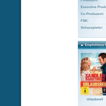
Urlaubsreif
The F
Kommentare zu Family M
Um einen Kommen
Wenn Du noch ke
Alle Kommentare
(0)