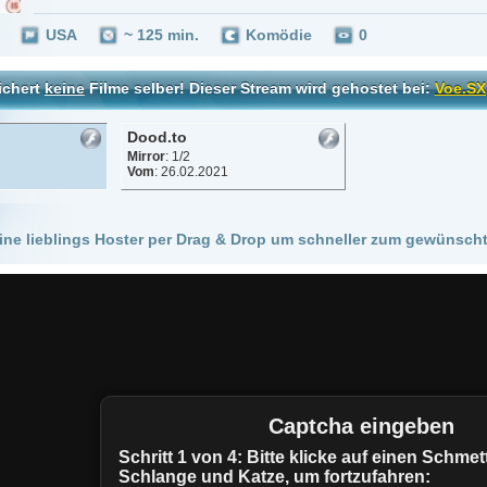
Dood.to
Mirror
: 1/2
Vom
: 26.02.2021
 Hoster per Drag & Drop um schneller zum gewünschten Stream zu kommen!