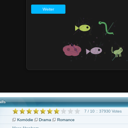
7 / 10 :: 37930 Votes
ödie
Drama
Romance
braham
 Bernstein
vine
geben ab 6 Jahren
las Cage
Téa Leoni
Don Cheadle
Jeremy Piven
Saul Rubinek
Josef
nzie Vega
Jake Milkovich
47 weitere
"Family Man - Eine himmlische Entscheidung"