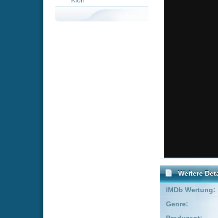
Weitere Details
IMDb Wertung:
Genre:
Kom
Produzent:
Marc A
Executive Producer:
Armyan
Co-Produzent:
Jeff Le
FSK:
Freige
Schauspieler:
Nico
Make
Empfohlene Einträge für 