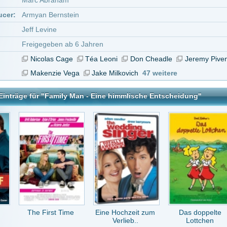
irst Time
Eine Hochzeit zum
Das doppelte
Nadel & Faden -
Verlieb..
Lottchen
Made In I..
an - Eine himmlische Entscheidung
tar abzugeben melde Dich bitte zuerst an.
in Konto bei uns hast, kannst Du Dich hier
registrieren
.
Keine Kommentare vorhanden.