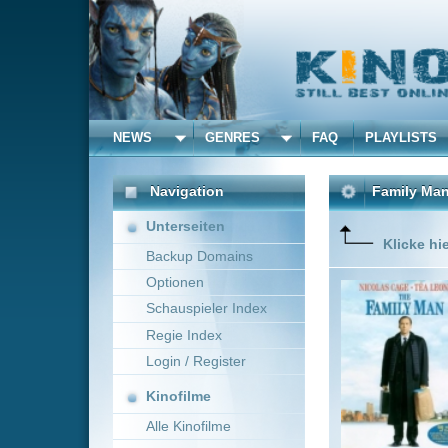
NEWS
GENRES
FAQ
PLAYLISTS
ALLE
Navigation
Family Man - Eine himm
Unterseiten
Klicke hier um diese 
Backup Domains
Optionen
In diese
umgekremp
Schauspieler Index
wacht er 
Regie Index
langer Ze
Login / Register
Kinofilme
Alle Kinofilme
Filme
Brett Ratner
USA
Alle Filme
Beliebte
Kinox.to speichert
keine
F