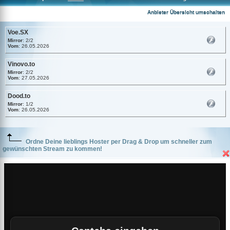
Voe.SX
Anbieter Übersicht umschalten
Voe.SX
Mirror
: 2/2
Vom
: 26.05.2026
Vinovo.to
Mirror
: 2/2
Vom
: 27.05.2026
Dood.to
Mirror
: 1/2
Vom
: 26.05.2026
Ordne Deine lieblings Hoster per Drag & Drop um schneller zum
gewünschten Stream zu kommen!