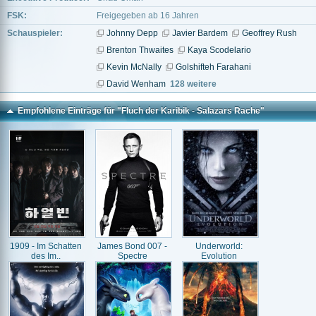
FSK:
Freigegeben ab 16 Jahren
Schauspieler:
Johnny Depp
Javier Bardem
Geoffrey Rush
Brenton Thwaites
Kaya Scodelario
Kevin McNally
Golshifteh Farahani
David Wenham
128 weitere
Empfohlene Einträge für "Fluch der Karibik - Salazars Rache"
1909 - Im Schatten
James Bond 007 -
Underworld:
des Im..
Spectre
Evolution