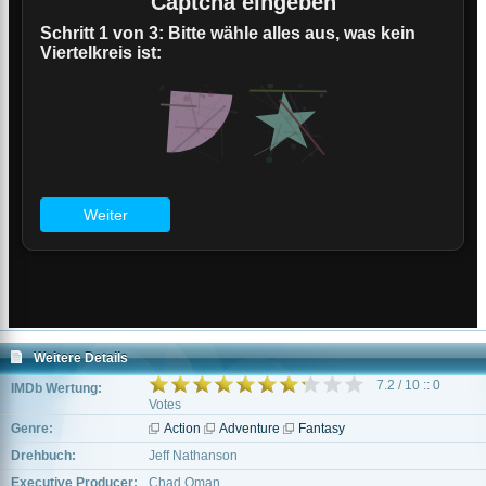
Weitere Details
7.2 / 10 :: 0
IMDb Wertung:
Votes
Genre:
Action
Adventure
Fantasy
Drehbuch:
Jeff Nathanson
Executive Producer:
Chad Oman