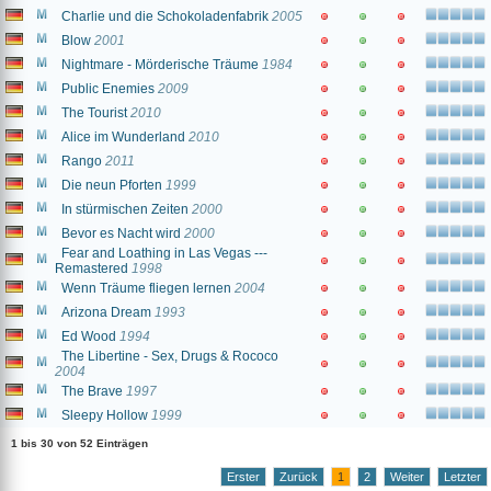
Charlie und die Schokoladenfabrik
2005
Blow
2001
Nightmare - Mörderische Träume
1984
Public Enemies
2009
The Tourist
2010
Alice im Wunderland
2010
Rango
2011
Die neun Pforten
1999
In stürmischen Zeiten
2000
Bevor es Nacht wird
2000
Fear and Loathing in Las Vegas ---
Remastered
1998
Wenn Träume fliegen lernen
2004
Arizona Dream
1993
Ed Wood
1994
The Libertine - Sex, Drugs & Rococo
2004
The Brave
1997
Sleepy Hollow
1999
1 bis 30 von 52 Einträgen
Erster
Zurück
1
2
Weiter
Letzter