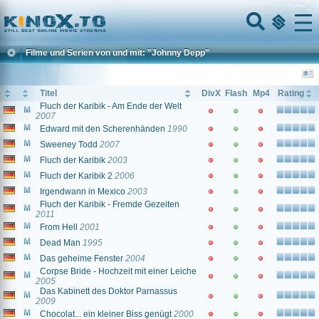
Home
Menu
Filme und Serien von und mit: "Johnny Depp"
Titel
DivX
Flash
Mp4
Rating
Fluch der Karibik - Am Ende der Welt
2007
Edward mit den Scherenhänden
1990
Sweeney Todd
2007
Fluch der Karibik
2003
Fluch der Karibik 2
2006
Irgendwann in Mexico
2003
Fluch der Karibik - Fremde Gezeiten
2011
From Hell
2001
Dead Man
1995
Das geheime Fenster
2004
Corpse Bride - Hochzeit mit einer Leiche
2005
Das Kabinett des Doktor Parnassus
2009
Chocolat... ein kleiner Biss genügt
2000