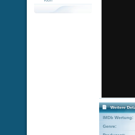
Weitere Details
IMDb Wertung:
Genre:
Adve
Produzent:
Amy Gi
Executive Producer:
Victor 
Schauspieler:
Andr
Vern
Empfohlene Einträge für 