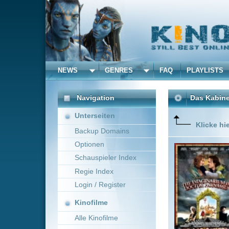
NEWS
GENRES
FAQ
PLAYLISTS
ALLE
Navigation
Das Kabinett des Dokto
Unterseiten
Klicke hier um diese 
Backup Domains
Optionen
Dr. Parn
Zusammen
Schauspieler Index
Alltag zu
Regie Index
dunklen 
Teufel in
Login / Register
Mehr zeig
Kinofilme
Alle Kinofilme
Filme
Terry Gilliam
UK, F
Alle Filme
Beliebte
Kinox.to speichert
keine
F