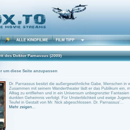
 KINOFILME
FILM TIPP
r Parnassus
(2009)
Trailer
5 Playlists
Seite anzupassen
assus besitzt die außergewöhnliche Gabe, Menschen in wundervolle Fantasiewelten z
 mit seinem Wandertheater lädt er das Publikum ein, mittels eines magischen Spie
 entfliehen und in ein Universum unbegrenzter Fantasien einzutreten. Dr. Parnassus 
Geheimnis verfolgt. Für Unsterblichkeit und ewige Jugend hat der unermüdliche Spiel
 Gestalt von Mr. Nick abgeschlossen. Dr. Parnassus’...
en...
rance, Canada
~ 123 min.
Adventure
0
ilme selber! Dieser Stream wird gehostet bei:
Dood.to
Anbie