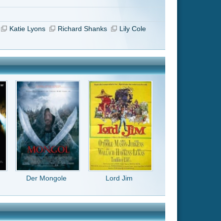
Lord Jim
rror. Der Film
e infos mitten