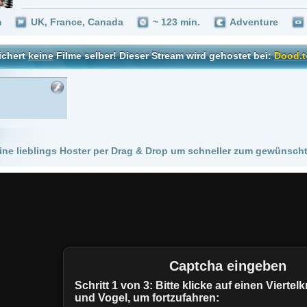
 Hoster per Drag & Drop um schneller zum gewünschten Stream zu kommen!