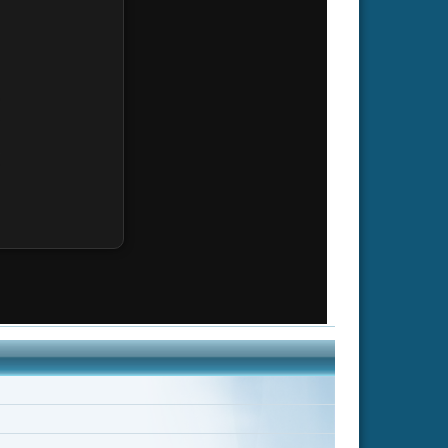
Shanks
Lily Cole