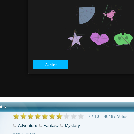
7 / 10 :: 46487 Votes
nture
Fantasy
Mystery
lliam
Hadida
ew Garfield
Christopher Plummer
Richard Riddell
Katie Lyons
Richard 
e Troyer
Bruce Crawford
68 weitere
"Das Kabinett des Doktor Parnassus"