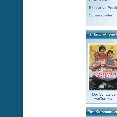
Der Schatz der
D
weißen Fal..
Kommentare zu Das Kabi
Um einen Kommen
Wenn Du noch ke
Alle Kommentare
(2)
fantasy-mär
dudu0219
Sehr toller 
ist ein wen
in einem ge
Prusias
v