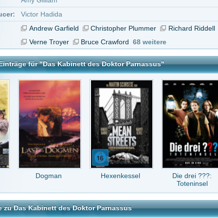
ogman
Hexenkessel
Die drei ???:
Der Mongole
Toteninsel
nett des Doktor Parnassus
tar abzugeben melde Dich bitte zuerst an.
in Konto bei uns hast, kannst Du Dich hier
registrieren
.
chen . ok
71
vor 13 Jahren
Film klickt am besten 2mal auf putlocker dann braucht ihr keine 2 parts. also der 2. mi
ig sehr verwirrend und man muss gut zuhören um alles zu verstehen da einige wichtig
schrei gesagt werden.
or 15 Jahren