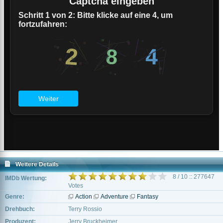
Weitere Details
8 / 10 :: 277647
IMDb Wertung:
Votes
Genre:
Action
Adventure
Fantasy
Drehbuch:
Terry Rossio
Produzent:
Jerry Bruckheimer