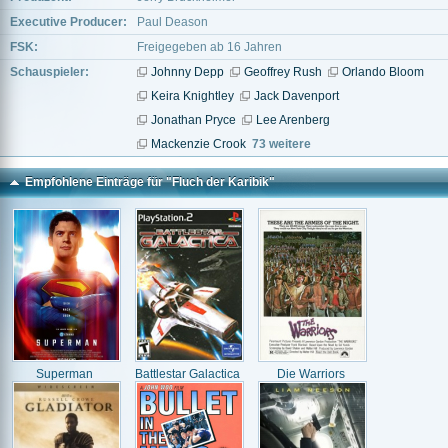
Executive Producer:
Paul Deason
FSK:
Freigegeben ab 16 Jahren
Schauspieler:
Johnny Depp
Geoffrey Rush
Orlando Bloom
Keira Knightley
Jack Davenport
Jonathan Pryce
Lee Arenberg
Mackenzie Crook
73 weitere
Empfohlene Einträge für "Fluch der Karibik"
Superman
Battlestar Galactica
Die Warriors