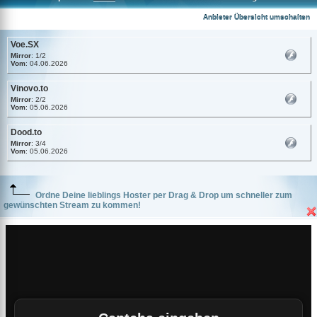
Voe.SX
Anbieter Übersicht umschalten
Voe.SX
Mirror
: 1/2
Vom
: 04.06.2026
Vinovo.to
Mirror
: 2/2
Vom
: 05.06.2026
Dood.to
Mirror
: 3/4
Vom
: 05.06.2026
Ordne Deine lieblings Hoster per Drag & Drop um schneller zum
gewünschten Stream zu kommen!