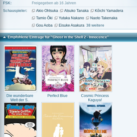
FSK:
Freigegeben ab 16 Jahren
Schauspieler:
Akio Ohtsuka
Atsuko Tanaka
Kôichi Yamadera
Tamio Ôki
Yutaka Nakano
Naoto Takenaka
Gou Aoba
Eisuke Asakura
38 weitere
Empfohlene Einträge für "Ghost in the Shell 2 - Innocence"
Die wunderbare
Perfect Blue
Cosmic Princess
Welt der S..
Kaguya!