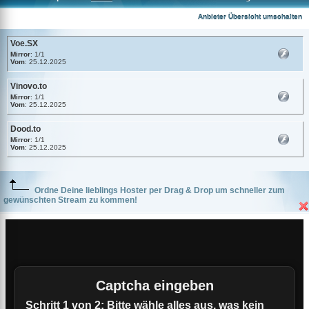
Voe.SX
Anbieter Übersicht umschalten
Voe.SX
Mirror
: 1/1
Vom
: 25.12.2025
Vinovo.to
Mirror
: 1/1
Vom
: 25.12.2025
Dood.to
Mirror
: 1/1
Vom
: 25.12.2025
Ordne Deine lieblings Hoster per Drag & Drop um schneller zum
gewünschten Stream zu kommen!