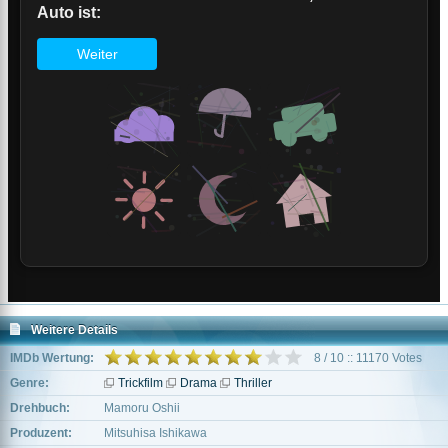
Weitere Details
IMDb Wertung:
8 / 10 :: 11170 Votes
Genre:
Trickfilm
Drama
Thriller
Drehbuch:
Mamoru Oshii
Produzent:
Mitsuhisa Ishikawa