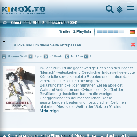
Home
Menu
Ghost in the Shell 2 - Innocence
(2004)
Trailer
2 Playlists
Klicke hier um diese Seite anzupassen
Mamoru Oshii
Japan
~ 100 min.
Trickfilm
0
Im Jahr 2032 ist die gegenwärtige Definition des Begriffs
“Mensch” weitestgehend Geschichte. Industriell gefertigte
Körperteile sowie komplette Roboterserien haben das
verletzliche Fleisch und die begrenzte
Belastungsfähigkeit der humanen Zellen abgelöst.
Während Androiden und Cyborgs den Großteil der
Bevölkerung darstellen, trauern die wenigen
Übriggebliebenen der menschlichen Rasse
aussterbenden Idealen und nostalgischen Gefühlen
hinterher. Dies ist die Welt in der “Sektion 9”, eine...
Mehr zeigen...
Kinox.to speichert
keine
Filme selber! Dieser Stream wird gehostet bei: