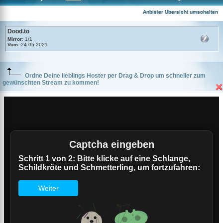
Dood.to
Anbieter Übersicht umschalten
Dood.to
Mirror
: 1/1
Vom
: 24.05.2021
Ordne Deine lieblings Hoster per Drag & Drop um schneller zum
gewünschten Stream zu kommen!