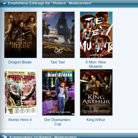
Empfohlene Einträge für "Hunted - Waldsterben"
Dragon Blade
Taxi Taxi
X-Men: New
Mutants
Atomic Hero 4
Der Diamanten-
King Arthur
Cop
Kommentare zu Hunted - Waldsterben