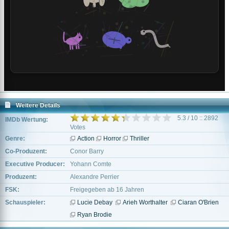
Weitere Details
5.3 / 10 :: 2892
IMDb Wertung:
Votes
Genre:
Action
Horror
Thriller
Co-Produzent:
Conor Barry
Executive Producer:
Yohann Comte
Produzent:
Alexandre Perrier
FSK:
Freigegeben ab 16 Jahren
Schauspieler:
Lucie Debay
Arieh Worthalter
Ciaran O'Brien
Ryan Brodie