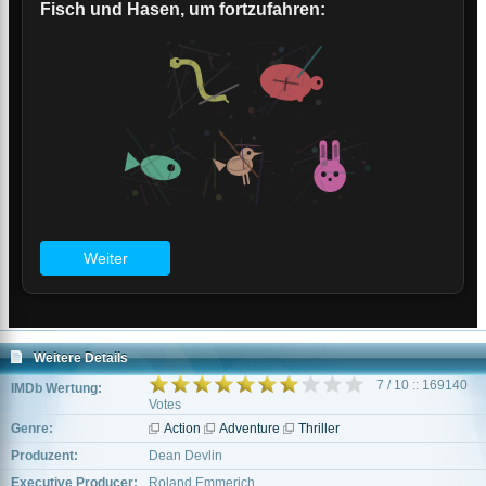
Weitere Details
7 / 10 :: 169140
IMDb Wertung:
Votes
Genre:
Action
Adventure
Thriller
Produzent:
Dean Devlin
Executive Producer:
Roland Emmerich