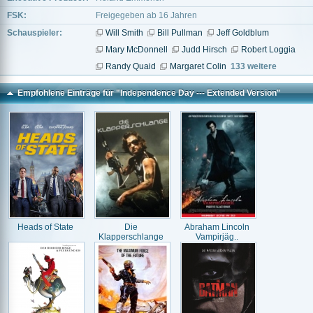
FSK:
Freigegeben ab 16 Jahren
Schauspieler:
Will Smith
Bill Pullman
Jeff Goldblum
Mary McDonnell
Judd Hirsch
Robert Loggia
Randy Quaid
Margaret Colin
133 weitere
Empfohlene Einträge für "Independence Day --- Extended Version"
Heads of State
Die
Abraham Lincoln
Klapperschlange
Vampirjäg..