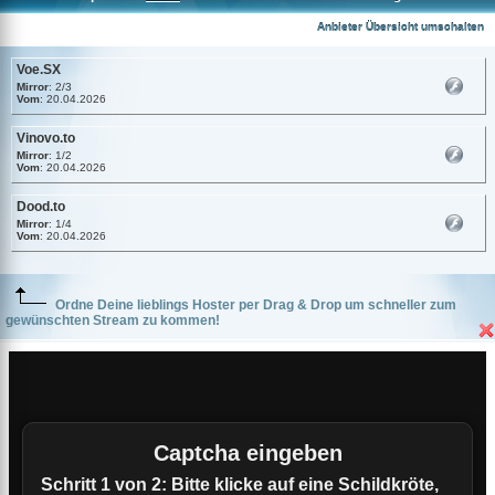
Voe.SX
Anbieter Übersicht umschalten
Voe.SX
Mirror
: 2/3
Vom
: 20.04.2026
Vinovo.to
Mirror
: 1/2
Vom
: 20.04.2026
Dood.to
Mirror
: 1/4
Vom
: 20.04.2026
Ordne Deine lieblings Hoster per Drag & Drop um schneller zum
gewünschten Stream zu kommen!