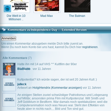
Die Welt in 10
Mad Max
The Batman
Millionen ..
Kommentare zu Independence Day --- Extended Version
Um einen Kommentar abzugeben melde Dich bitte zuerst an.
Wenn Du noch kein Konto bei uns hast, kannst Du Dich hier
registrieren
.
Alle Kommentare
(7)
Hatte ihn mit 14 auf VHS ^^ Kultfilm der 90er
BlaBlubb
vor 11 Jahren
Kultpotential? Ich würde sagen, der ist seit 20 Jahren Kult :)
julleck
Antwort an
HolgiHendrix
(Kommentar anzeigen)
vor 11 Jahren
An einigen Stellen zuviel schwülstiger Patriotismus und Lobgesang
auf Militär, ansonsten prima Film mit Kultpotenzial. Will Smith und
Jeff Goldblum in Bestform. War damals noch spektakulärer, weil die
Computeranimation noch was Neues war. Steht den Effekten von
heute aber in nichts nach.... Bild und Ton sind gut.