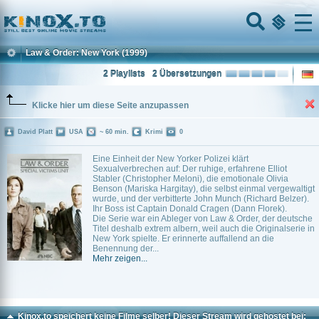
Home
Menu
Law & Order: New York
(1999)
2 Playlists
2 Übersetzungen
Klicke hier um diese Seite anzupassen
David Platt
USA
~ 60 min.
Krimi
0
Eine Einheit der New Yorker Polizei klärt
Sexualverbrechen auf: Der ruhige, erfahrene Elliot
Stabler (Christopher Meloni), die emotionale Olivia
Benson (Mariska Hargitay), die selbst einmal vergewaltigt
wurde, und der verbitterte John Munch (Richard Belzer).
Ihr Boss ist Captain Donald Cragen (Dann Florek).
Die Serie war ein Ableger von Law & Order, der deutsche
Titel deshalb extrem albern, weil auch die Originalserie in
New York spielte. Er erinnerte auffallend an die
Benennung der...
Mehr zeigen...
Kinox.to speichert
keine
Filme selber! Dieser Stream wird gehostet bei: