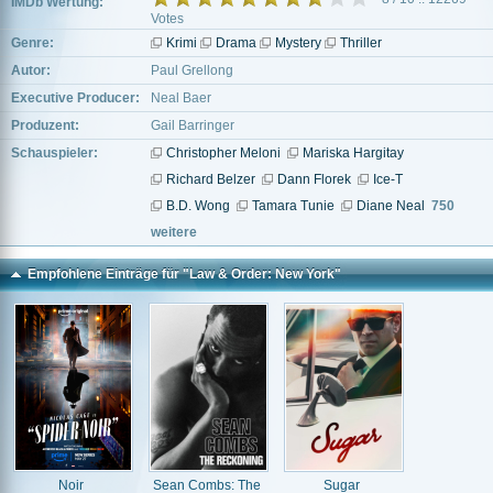
IMDb Wertung:
Votes
Genre:
Krimi
Drama
Mystery
Thriller
Autor:
Paul Grellong
Executive Producer:
Neal Baer
Produzent:
Gail Barringer
Schauspieler:
Christopher Meloni
Mariska Hargitay
Richard Belzer
Dann Florek
Ice-T
B.D. Wong
Tamara Tunie
Diane Neal
750
weitere
Empfohlene Einträge für "Law & Order: New York"
Noir
Sean Combs: The
Sugar