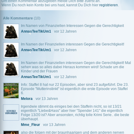
Um einen Kommentar abzugeben melde Dich bitte zuerst an.
Wenn Du noch kein Konto bei uns hast, kannst Du Dich hier
registrieren
.
Alle Kommentare
(10)
Im Namen von Finanziellen Interessen Gegen die Gerechtigkeit
AnnasTeeTikUm1
vor 12 Jahren
Im Namen der Finanziellen interessen Gegen die Gerechtigkeit!
AnnasTeeTikUm1
vor 12 Jahren
Im Namen der Finanziellen interessen Gegen die Gerechtigkeit! Mal
sehen was so alles dabei Heraus kommen wird! Schade um die
Kinder und der Frauen
AnnasTeeTikUm1
vor 12 Jahren
Info: Staffel 8 hat nur 22 Episoden, aber sind 23 aufgeführt. Die 23.
Episode "Mutterinstinkt" ist eigentlich die erste Episode von Staffel
6.
Melora
vor 13 Jahren
Irgendwie stimmt da einiges bei den Staffeln nicht, so ist 13/21
eigentlich "Liebe&Hass" aber hier "Spender 141" die eigentlich
Folge 13/20 ist? Aber ansonsten, richtig tolle Krimi Serie.. die beste
überhaupt.
Mme_Fleur
vor 13 Jahren
also die folgen mit der braunhaarigen und dem anderen nerven