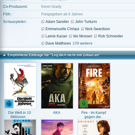
Co-Produzent:
Kevin Grady
FSK:
Freigegeben ab 6 Jahren
Schauspieler:
Adam Sandler
John Turturro
Emmanuelle Chriqui
Nick Swardson
Lainie Kazan
Ido Mosseri
Rob Schneider
Dave Matthews
170 weitere
Empfohlene Einträge für "Leg dich nicht mit Zohan an"
Die Welt in 10
AKA
Fire - Im Kampf
Millionen ..
gegen die..