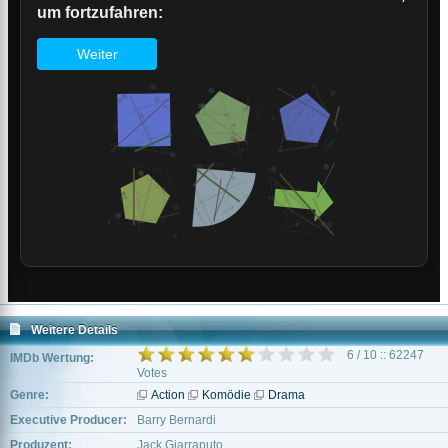
Weitere Details
6 / 10 :: 62247
IMDb Wertung:
Votes
Genre:
Action
Komödie
Drama
Executive Producer:
Barry Bernardi
Produzent:
Jack Giarraputo