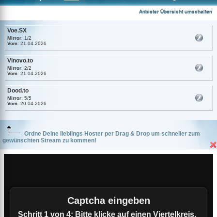
Voe.SX
Anbieter Übersicht umschalten
Voe.SX
Mirror
: 1/2
Vom
: 21.04.2026
Vinovo.to
Mirror
: 2/2
Vom
: 21.04.2026
Dood.to
Mirror
: 5/5
Vom
: 20.04.2026
Ordne Deine lieblings Hoster per Drag & Drop um schneller zum
gewünschten Stream zu kommen!