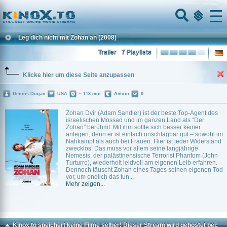
Home
Menu
Leg dich nicht mit Zohan an
(2008)
Trailer
7 Playlists
Klicke hier um diese Seite anzupassen
Dennis Dugan
USA
~ 113 min.
Action
0
Zohan Dvir (Adam Sandler) ist der beste Top-Agent des
israelischen Mossad und im ganzen Land als “Der
Zohan” berühmt. Mit ihm sollte sich besser keiner
anlegen, denn er ist einfach unschlagbar gut – sowohl im
Nahkampf als auch bei Frauen. Hier ist jeder Widerstand
zwecklos. Das muss vor allem seine langjährige
Nemesis, der palästinensische Terrorist Phantom (John
Turturro), wiederholt leidvoll am eigenen Leib erfahren.
Dennoch täuscht Zohan eines Tages seinen eigenen Tod
vor, um endlich das tun...
Mehr zeigen...
Kinox.to speichert
keine
Filme selber! Dieser Stream wird gehostet bei: