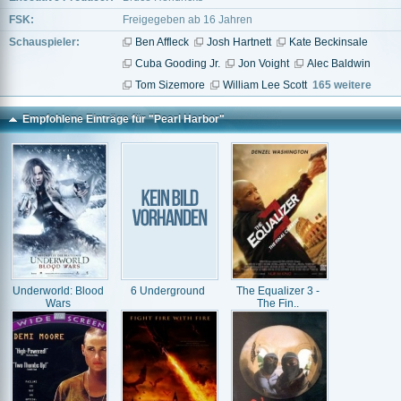
FSK:
Freigegeben ab 16 Jahren
Schauspieler:
Ben Affleck
Josh Hartnett
Kate Beckinsale
Cuba Gooding Jr.
Jon Voight
Alec Baldwin
Tom Sizemore
William Lee Scott
165 weitere
Empfohlene Einträge für "Pearl Harbor"
Underworld: Blood
6 Underground
The Equalizer 3 -
Wars
The Fin..