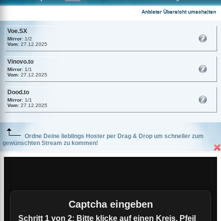
Voe.SX
Anbieter Übersicht umschalten
Voe.SX
Mirror
: 1/2
Vom
: 27.12.2025
Vinovo.to
Mirror
: 1/1
Vom
: 27.12.2025
Dood.to
Mirror
: 1/1
Vom
: 27.12.2025
Ordne Deine lieblings Hoster per Drag & Drop um schneller zum
gewünschten Stream zu kommen!