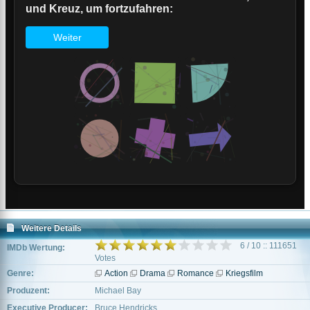
Weitere Details
6 / 10 :: 111651
IMDb Wertung:
Votes
Genre:
Action
Drama
Romance
Kriegsfilm
Produzent:
Michael Bay
Executive Producer:
Bruce Hendricks