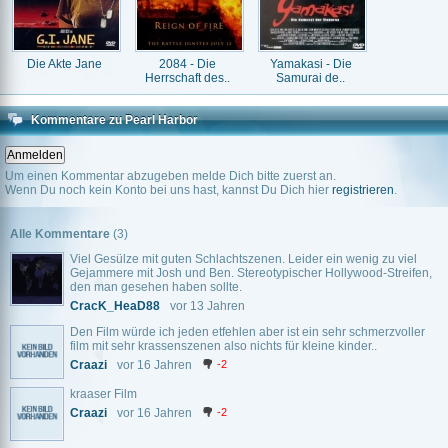
Die Akte Jane
2084 - Die
Yamakasi - Die
Herrschaft des..
Samurai de..
Kommentare zu Pearl Harbor
Um einen Kommentar abzugeben melde Dich bitte zuerst an.
Wenn Du noch kein Konto bei uns hast, kannst Du Dich hier
registrieren
.
Alle Kommentare
(3)
Viel Gesülze mit guten Schlachtszenen. Leider ein wenig zu viel
Gejammere mit Josh und Ben. Stereotypischer Hollywood-Streifen,
den man gesehen haben sollte.
CracK_HeaD88
vor 13 Jahren
Den Film würde ich jeden etfehlen aber ist ein sehr schmerzvoller
film mit sehr krassenszenen also nichts für kleine kinder..
Craazi
vor 16 Jahren
-2
kraaser Film
Craazi
vor 16 Jahren
-2