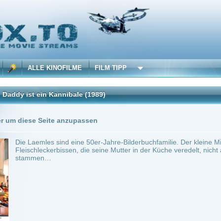
 KINOFILME
FILM TIPP
in Kannibale
(1989)
Trailer
0 Playlists
Seite anzupassen
es sind eine 50er-Jahre-Bilderbuchfamilie. Der kleine Michael hegt allerdings den Ve
cker­bissen, die seine Mutter in der Küche veredelt, nicht aus dem Supermarkt, son
n…
in.
Komödie
0
ilme selber! Dieser Stream wird gehostet bei:
Vinovo.to
Anbie