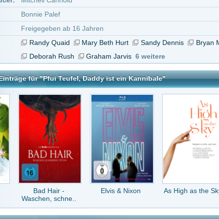
 Hair -
Elvis & Nixon
As High as the Sky
The Best You Can
n, schne..
l, Daddy ist ein Kannibale
tar abzugeben melde Dich bitte zuerst an.
in Konto bei uns hast, kannst Du Dich hier
registrieren
.
Keine Kommentare vorhanden.