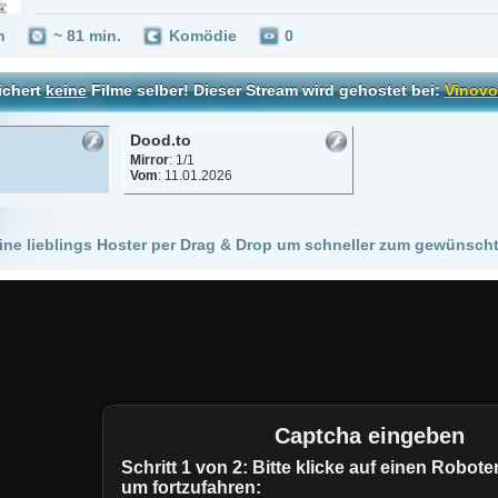
Dood.to
Mirror
: 1/1
Vom
: 11.01.2026
 Hoster per Drag & Drop um schneller zum gewünschten Stream zu kommen!