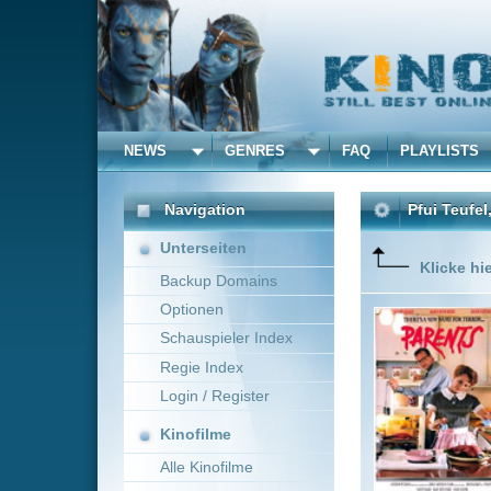
NEWS
GENRES
FAQ
PLAYLISTS
ALLE
Navigation
Pfui Teufel, Daddy ist e
Unterseiten
Klicke hier um diese 
Backup Domains
Optionen
Die Laeml
Fleischle
Schauspieler Index
stamme
Regie Index
Login / Register
Kinofilme
Alle Kinofilme
Filme
Bob Balaban
~ 81 m
Alle Filme
Beliebte
Kinox.to speichert
keine
F