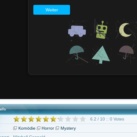
6.2 / 10 :: 0 Votes
ödie
Horror
Mystery
l Cannold
Palef
geben ab 16 Jahren
dy Quaid
Mary Beth Hurt
Sandy Dennis
Bryan Madorsky
London Juno
orah Rush
Graham Jarvis
6 weitere
Pfui Teufel, Daddy ist ein Kannibale"