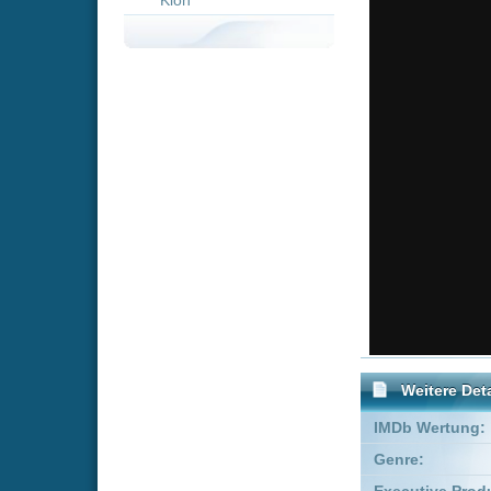
Weitere Details
IMDb Wertung:
Genre:
Kom
Executive Producer:
Mitchel
Produzent:
Bonnie 
FSK:
Freige
Schauspieler:
Ran
Deb
Empfohlene Einträge für "