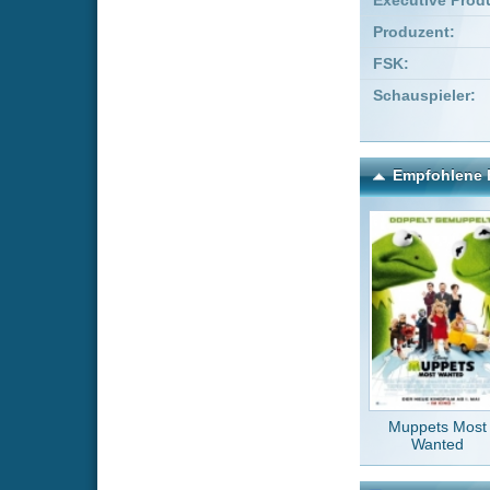
Muppets Most
Bad
Wanted
Wasche
Kommentare zu Pfui Teufe
Um einen Kommen
Wenn Du noch ke
Alle Kommentare
(0)