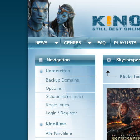
NEWS
GENRES
FAQ
PLAYLISTS
ALLE
Navigation
Skyscraper
(2018)
Unterseiten
Klicke hier um diese 
Backup Domains
Optionen
Will Saw
Campbell
Schauspieler Index
Es lockt
Regie Index
Wolkenkr
wird zum 
Login / Register
Mehr zeig
Kinofilme
Alle Kinofilme
Filme
Rawson Marshall Thurbe
Alle Filme
Beliebte
Kinox.to speichert
keine
F