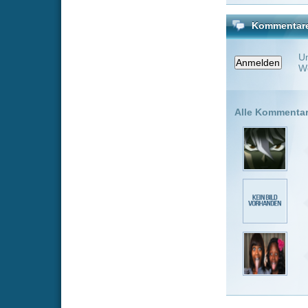
also
vor 9