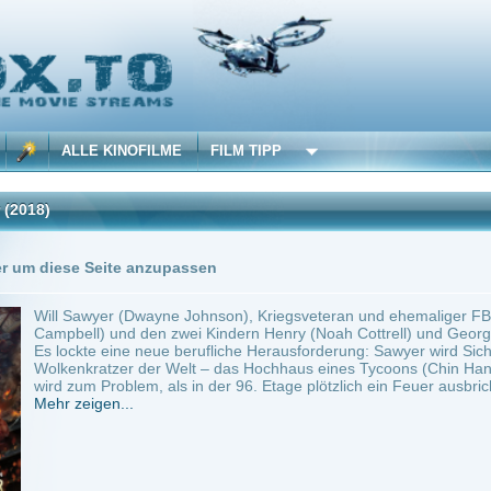
 KINOFILME
FILM TIPP
Trailer
Seite anzupassen
yer (Dwayne Johnson), Kriegsveteran und ehemaliger FBI-Einsatzchef, zieht mit sein
) und den zwei Kindern Henry (Noah Cottrell) und Georgia (McKenna Roberts) aus 
e eine neue berufliche Herausforderung: Sawyer wird Sicherheitschef im The Pearl, 
atzer der Welt – das Hochhaus eines Tycoons (Chin Han) hat ganze 240 Stockwerke
Problem, als in der 96. Etage plötzlich ein Feuer ausbricht....
en...
r
USA
~ 102 min.
Action
0
ilme selber! Dieser Stream wird gehostet bei:
Voe.SX
Anbie