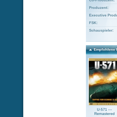
U-571 ---
X
Remastered
Kommentare zu Skyscrap
Um einen Kommen
Wenn Du noch ke
Alle Kommentare
(3)
Nette Actio
KingBakur
versucht z
NUK
vor 
ein Verschn