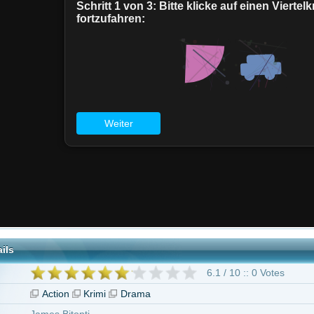
6.1 / 10 :: 0 Votes
on
Krimi
Drama
itonti
lynn
arcia
geben ab 16 Jahren
yne Johnson
Neve Campbell
Pablo Schreiber
Noah Taylor
McKenna Rob
nd Møller
Byron Mann
39 weitere
"Skyscraper"