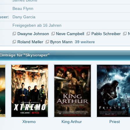
tremo
King Arthur
Priest
Baby Assassins
er
tar abzugeben melde Dich bitte zuerst an.
in Konto bei uns hast, kannst Du Dich hier
registrieren
.
n
a
vor 9 Jahren
u gucken
9 Jahren
itt von diversen Filmen 6/10