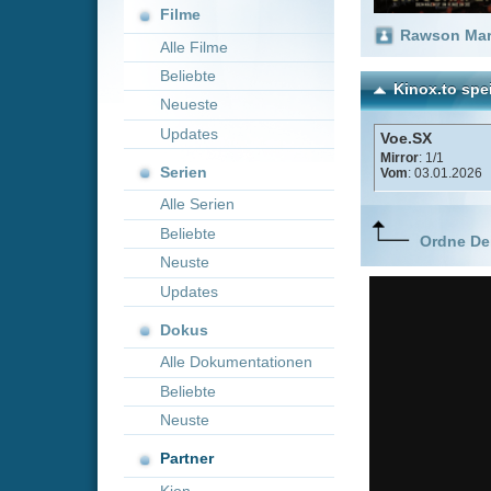
Neueste
Updates
Voe.SX
Mirror
: 1/1
Serien
Vom
: 03.01.2026
Alle Serien
Beliebte
Ordne Deine lieblings
Neuste
Updates
Dokus
Alle Dokumentationen
Beliebte
Neuste
Partner
Kion