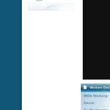
Weitere Details
IMDb Wertung:
Genre:
Acti
Co-Produzent:
James B
Produzent:
Beau F
Executive Producer:
Dany G
FSK:
Freige
Schauspieler:
Dwa
Rola
Empfohlene Einträge für 