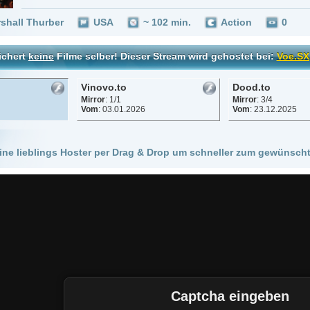
Vinovo.to
Dood.to
Mirror
: 1/1
Mirror
: 3/4
Vom
: 03.01.2026
Vom
: 23.12.2025
 Hoster per Drag & Drop um schneller zum gewünschten Stream zu kommen!