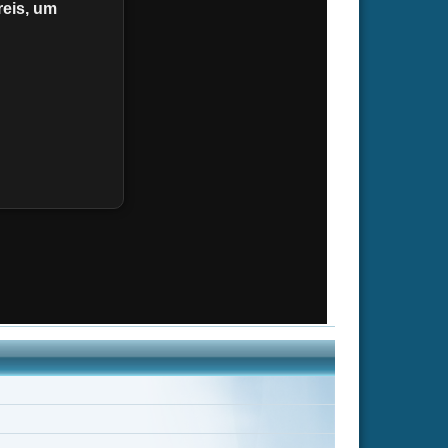
erts
Kevin Rankin