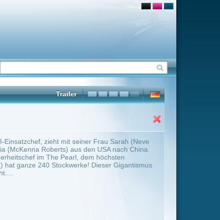
er Frau Sarah (Neve
den USA nach China.
dem höchsten
! Dieser Gigantismus
ter Übersicht umschalten