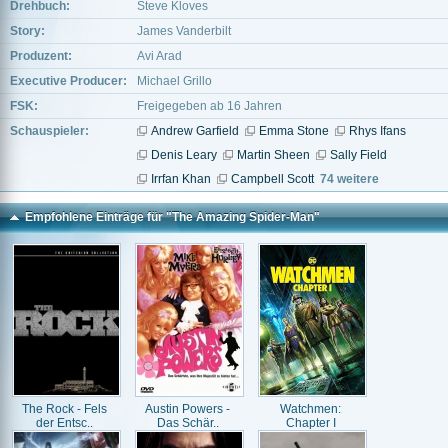
Drehbuch:
Steve Kloves
Story:
James Vanderbilt
Produzent:
Avi Arad
Executive Producer:
Michael Grillo
FSK:
Freigegeben ab 16 Jahren
Schauspieler:
Andrew Garfield
Emma Stone
Rhys Ifans
Denis Leary
Martin Sheen
Sally Field
Irrfan Khan
Campbell Scott
74 weitere
Empfohlene Einträge für "The Amazing Spider-Man"
The Rock - Fels
Austin Powers -
Watchmen:
der Entsc..
Das Schär..
Chapter I