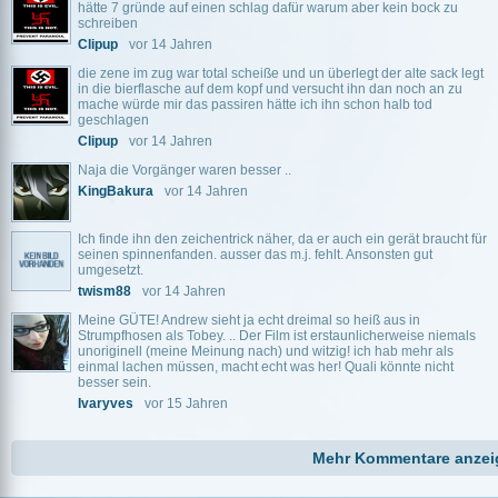
hätte 7 gründe auf einen schlag dafür warum aber kein bock zu
schreiben
Clipup
vor 14 Jahren
die zene im zug war total scheiße und un überlegt der alte sack legt
in die bierflasche auf dem kopf und versucht ihn dan noch an zu
mache würde mir das passiren hätte ich ihn schon halb tod
geschlagen
Clipup
vor 14 Jahren
Naja die Vorgänger waren besser ..
KingBakura
vor 14 Jahren
Ich finde ihn den zeichentrick näher, da er auch ein gerät braucht für
seinen spinnenfanden. ausser das m.j. fehlt. Ansonsten gut
umgesetzt.
twism88
vor 14 Jahren
Meine GÜTE! Andrew sieht ja echt dreimal so heiß aus in
Strumpfhosen als Tobey. .. Der Film ist erstaunlicherweise niemals
unoriginell (meine Meinung nach) und witzig! ich hab mehr als
einmal lachen müssen, macht echt was her! Quali könnte nicht
besser sein.
Ivaryves
vor 15 Jahren
Mehr Kommentare anzei