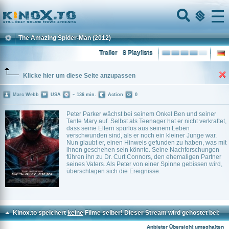
Home
Menu
The Amazing Spider-Man
(2012)
Trailer
8 Playlists
Klicke hier um diese Seite anzupassen
Marc Webb
USA
~ 136 min.
Action
0
Peter Parker wächst bei seinem Onkel Ben und seiner
Tante Mary auf. Selbst als Teenager hat er nicht verkraftet,
dass seine Eltern spurlos aus seinem Leben
verschwunden sind, als er noch ein kleiner Junge war.
Nun glaubt er, einen Hinweis gefunden zu haben, was mit
ihnen geschehen sein könnte. Seine Nachforschungen
führen ihn zu Dr. Curt Connors, den ehemaligen Partner
seines Vaters. Als Peter von einer Spinne gebissen wird,
überschlagen sich die Ereignisse.
Kinox.to speichert
keine
Filme selber! Dieser Stream wird gehostet bei:
Voe.SX
Anbieter Übersicht umschalten