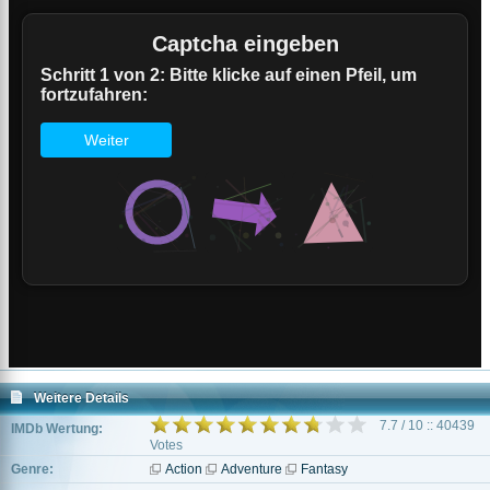
Weitere Details
7.7 / 10 :: 40439
IMDb Wertung:
Votes
Genre:
Action
Adventure
Fantasy