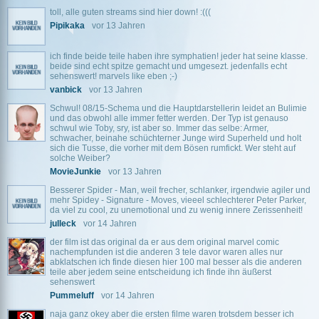
toll, alle guten streams sind hier down! :(((
Pipikaka
vor 13 Jahren
ich finde beide teile haben ihre symphatien! jeder hat seine klasse.
beide sind echt spitze gemacht und umgesezt. jedenfalls echt
sehenswert! marvels like eben ;-)
vanbick
vor 13 Jahren
Schwul! 08/15-Schema und die Hauptdarstellerin leidet an Bulimie
und das obwohl alle immer fetter werden. Der Typ ist genauso
schwul wie Toby, sry, ist aber so. Immer das selbe: Armer,
schwacher, beinahe schüchterner Junge wird Superheld und holt
sich die Tusse, die vorher mit dem Bösen rumfickt. Wer steht auf
solche Weiber?
MovieJunkie
vor 13 Jahren
Besserer Spider - Man, weil frecher, schlanker, irgendwie agiler und
mehr Spidey - Signature - Moves, vieeel schlechterer Peter Parker,
da viel zu cool, zu unemotional und zu wenig innere Zerissenheit!
julleck
vor 14 Jahren
der film ist das original da er aus dem original marvel comic
nachempfunden ist die anderen 3 tele davor waren alles nur
abklatschen ich finde diesen hier 100 mal besser als die anderen
teile aber jedem seine entscheidung ich finde ihn äußerst
sehenswert
Pummeluff
vor 14 Jahren
naja ganz okey aber die ersten filme waren trotsdem besser ich