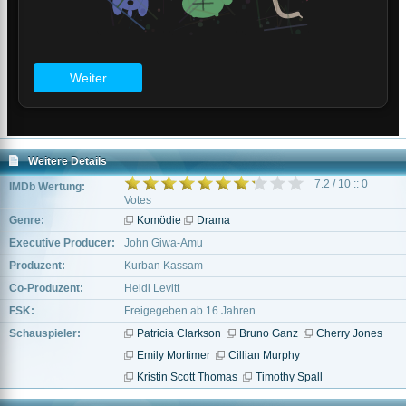
Weitere Details
7.2 / 10 :: 0
IMDb Wertung:
Votes
Genre:
Komödie
Drama
Executive Producer:
John Giwa-Amu
Produzent:
Kurban Kassam
Co-Produzent:
Heidi Levitt
FSK:
Freigegeben ab 16 Jahren
Schauspieler:
Patricia Clarkson
Bruno Ganz
Cherry Jones
Emily Mortimer
Cillian Murphy
Kristin Scott Thomas
Timothy Spall