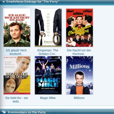
Empfohlene Einträge für "The Party"
Ich glaub' mich
Kingsman: The
Die Nacht vor der
knutscht ..
Golden Circ..
Hochzei..
Sie liebt ihn - sie
Magic Mike
Millions
liebt..
Kommentare zu The Party