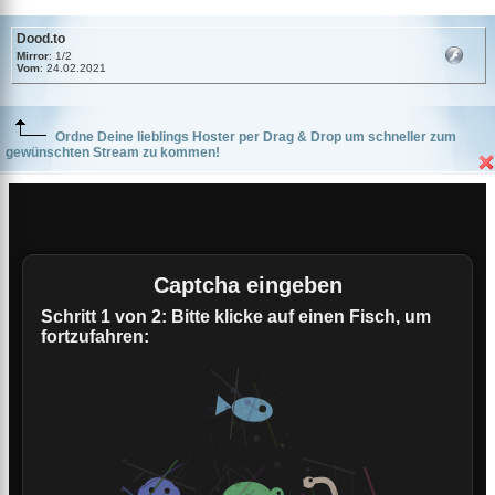
Dood.to
Mirror
: 1/2
Vom
: 24.02.2021
Ordne Deine lieblings Hoster per Drag & Drop um schneller zum
gewünschten Stream zu kommen!