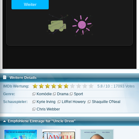
Weitere Details
IMDb Wertung:
5.8 / 10 :: 17093 Votes
Genre:
Komödie
Drama
Sport
Schauspieler:
Kyrie Irving
LilRel Howery
Shaquille O'Neal
Chris Webber
Empfohlene Einträge für "Uncle Drew"