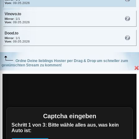
Vom
: 09.05.2026
Vinovo.to
Mirror
: 1/1
Vom
: 09.05.2026
Dood.to
Mirror
: 1/1
Vom
: 09.05.2026
Ordne Deine lieblings Hoster per Drag & Drop um schneller zum
gewünschten Stream zu kommen!