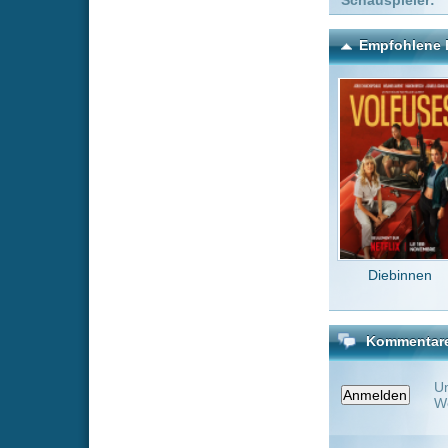
Diebinnen
Bar
Kommentare zu Wie das 
Um einen Kommen
Wenn Du noch ke
Alle Kommentare
(0)