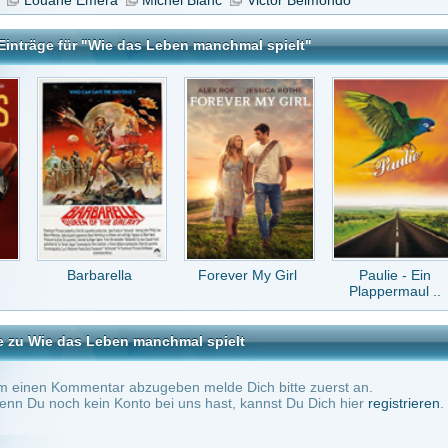
barella
Forever My Girl
Paulie - Ein
The Wedding
Plappermaul ..
(Un)planner -..
Leben manchmal spielt
tar abzugeben melde Dich bitte zuerst an.
in Konto bei uns hast, kannst Du Dich hier
registrieren
.
Keine Kommentare vorhanden.