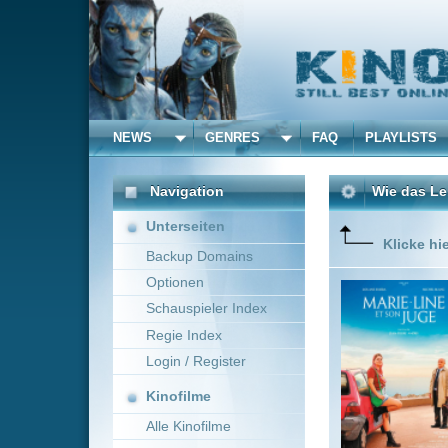
NEWS
GENRES
FAQ
PLAYLISTS
ALLE
Navigation
Wie das Leben manchmal
Unterseiten
Klicke hier um diese 
Backup Domains
Optionen
Eine unge
Schauspieler Index
Regie Index
Login / Register
Kinofilme
Alle Kinofilme
Filme
Jean-Pierre Améris
Alle Filme
Beliebte
Kinox.to speichert
keine
F