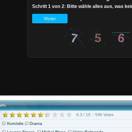
6.3 / 10 :: 596 Votes
Drama
mera
Michel Blanc
Victor Belmondo
"Wie das Leben manchmal spielt"