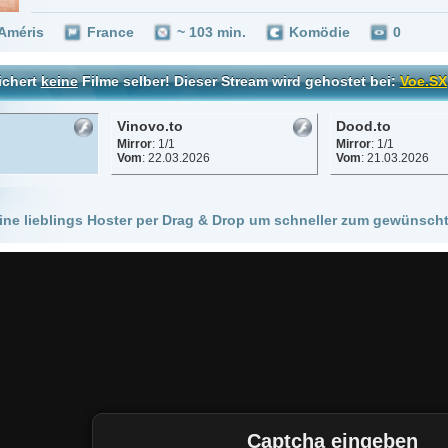
Vinovo.to
Dood.to
Mirror
: 1/1
Mirror
: 1/1
Vom
: 22.03.2026
Vom
: 21.03.2026
 Hoster per Drag & Drop um schneller zum gewünschten Stream zu kommen!