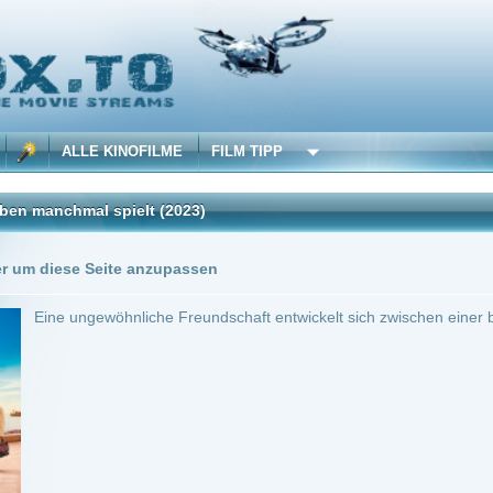
 KINOFILME
FILM TIPP
 spielt
(2023)
Trailer
0 Playlists
Seite anzupassen
wöhnliche Freundschaft entwickelt sich zwischen einer belasteten jungen Frau und e
France
~ 103 min.
Komödie
0
ilme selber! Dieser Stream wird gehostet bei:
Voe.SX
Anbie