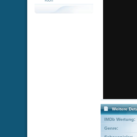
Weitere Details
IMDb Wertung:
Genre:
Komödie
Schauspieler:
Louane E
Empfohlene Einträge für 