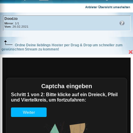
Dood.to
Anbieter Übersicht umschalten
Dood.to
Mirror
: 1/1
Vom
: 26.02.2021
Ordne Deine lieblings Hoster per Drag & Drop um schneller zum
gewünschten Stream zu kommen!