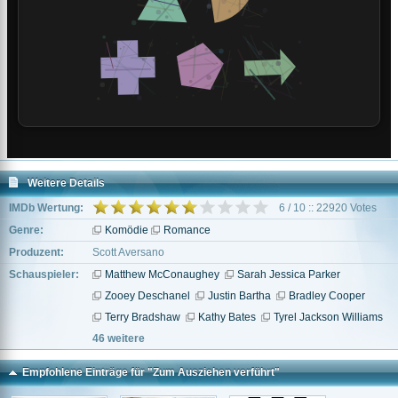
Weitere Details
IMDb Wertung:
6 / 10 :: 22920 Votes
Genre:
Komödie
Romance
Produzent:
Scott Aversano
Schauspieler:
Matthew McConaughey
Sarah Jessica Parker
Zooey Deschanel
Justin Bartha
Bradley Cooper
Terry Bradshaw
Kathy Bates
Tyrel Jackson Williams
46 weitere
Empfohlene Einträge für "Zum Ausziehen verführt"