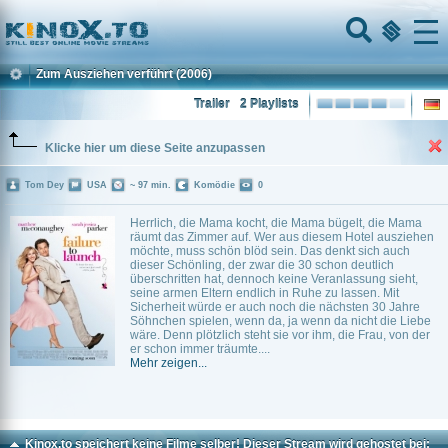
Home
Menu
Zum Ausziehen verführt
(2006)
Trailer
2 Playlists
Klicke hier um diese Seite anzupassen
Tom Dey
USA
~ 97 min.
Komödie
0
Herrlich, die Mama kocht, die Mama bügelt, die Mama
räumt das Zimmer auf. Wer aus diesem Hotel ausziehen
möchte, muss schön blöd sein. Das denkt sich auch
dieser Schönling, der zwar die 30 schon deutlich
überschritten hat, dennoch keine Veranlassung sieht,
seine armen Eltern endlich in Ruhe zu lassen. Mit
Sicherheit würde er auch noch die nächsten 30 Jahre
Söhnchen spielen, wenn da, ja wenn da nicht die Liebe
wäre. Denn plötzlich steht sie vor ihm, die Frau, von der
er schon immer träumte....
Mehr zeigen...
Kinox.to speichert
keine
Filme selber! Dieser Stream wird gehostet bei: