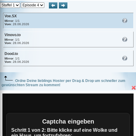
Voe.SX
Mirror
: 1/1
Vom
: 28.06.2026
Vinovo.to
Mirror
: 1/1
Vom
: 28.06.2026
Dood.to
Mirror
: 1/1
Vom
: 28.06.2026
Ordne Deine lieblings Hoster per Drag & Drop um schneller zum
gewünschten Stream zu kommen!