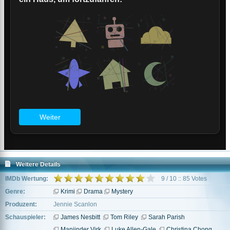
Weitere Details
IMDb Wertung:
9 / 10 :: 85 Votes
Genre:
Krimi
Drama
Mystery
Produzent:
Jennie Scanlon
Schauspieler:
James Nesbitt
Tom Riley
Sarah Parish
Manjinder Virk
Luke Allen-Gale
Christina Chong