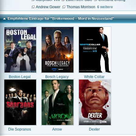
Andrew Gower
Thomas Morrison
6 weitere
Empfohlene Einträge für "Brokenwood – Mord in Neuseeland"
Boston Legal
Bosch Legacy
White Collar
Die Sopranos
Arrow
Dexter