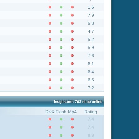
7.6
6.1
6.4
6.6
7.2
Insgesamt: 763 neue online
Flash
Mp4
Rating
7.4
7.4
8.9
8.9
9
8.9
8.9
6
5.8
7.4
7.5
8.9
6.2