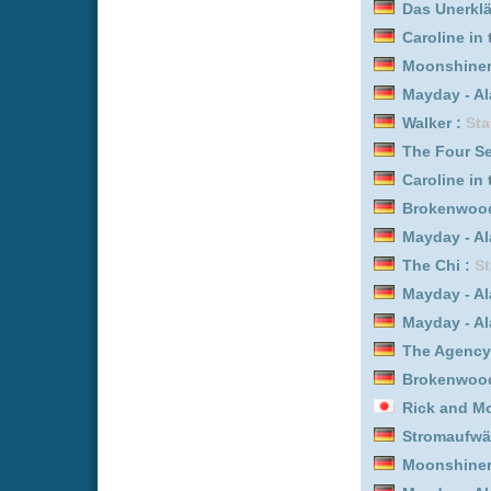
Rick and Morty *german 
Stromaufwärts! Europas
Moonshiners – Die Schwa
Mayday - Alarm im Cockp
Moonshiners – Die Schwa
Das Unerklärliche mit Wi
Then you run :
Staffel 1
Happy Valley - In einer k
The Chi :
Staffel 3
Walker :
Staffel 2
Moonshiners – Die Schwa
Mayday - Alarm im Cockp
Das Unerklärliche mit Wi
Mayday - Alarm im Cockp
Der Lehrer :
Staffel 9
Ancient Aliens - Unerkl
Mayday - Alarm im Cockp
Das Unerklärliche mit Wi
Mayday - Alarm im Cockp
Ancient Aliens - Unerkl
Walker :
Staffel 3