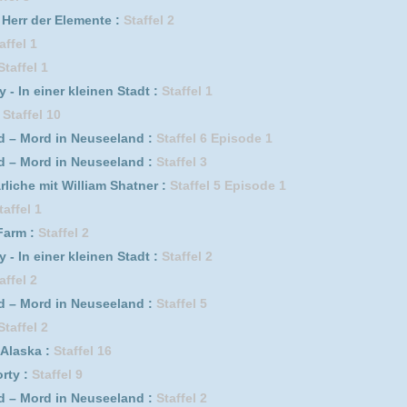
l 1
ente :
Staffel 1
Episode 7
Episode 3
Episode 4
30.06.2026
DivX