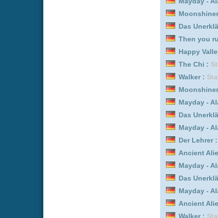
Avatar - Der Herr der Ele
The Chi :
Staffel 1
Deli Boys :
Staffel 1
Happy Valley - In einer k
Der Lehrer :
Staffel 10
Brokenwood – Mord in N
Brokenwood – Mord in N
Das Unerklärliche mit Wi
Star City :
Staffel 1
Clarkson's Farm :
Staffel
Happy Valley - In einer k
The Chi :
Staffel 2
Brokenwood – Mord in N
Deli Boys :
Staffel 2
Gold Rush: Alaska :
Staf
Rick and Morty :
Staffel 
Brokenwood – Mord in N
Gold Rush: Alaska :
Staf
Gold Rush: Alaska :
Staf
Mayday - Alarm im Cockp