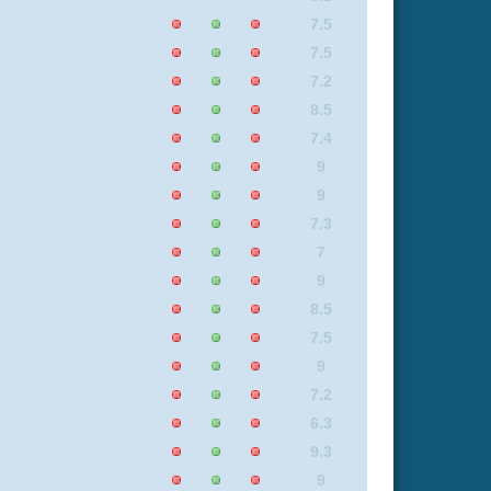
7.5
7.5
8
7.3
8
7.1
9.3
Insgesamt: 1 neue online
Flash
Mp4
Rating
0