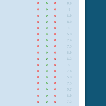
6
7.4
5.8
7.5
5.7
8.9
7.2
7.3
6
5.8
8.9
6.2
7.2
6
9
8.9
7.5
8.9
8.9
7.3
9