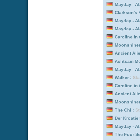
Caroline in the City :
Staf
Ancient Aliens - Unerkl
Moonshiners – Die Schwa
The Chi :
Staffel 4
Der Kroatien Krimi :
Staff
Mayday - Alarm im Cockp
The Four Seasons :
Staff
Das Unerklärliche mit Wi
Caroline in the City :
Staf
Moonshiners – Die Schwa
Mayday - Alarm im Cockp
Walker :
Staffel 1
The Four Seasons :
Staff
Caroline in the City :
Staf
Brokenwood – Mord in N
Mayday - Alarm im Cockp
The Chi :
Staffel 5
Mayday - Alarm im Cockp
Mayday - Alarm im Cockp
The Agency :
Staffel 2
Brokenwood – Mord in N