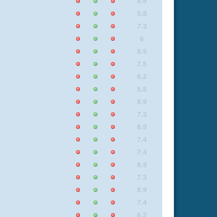
7.5
7.5
7.2
8.5
7.4
9
9
7.3
7
9
8.5
7.5
9
7.2
6.3
9.3
9
6.3
6.3
8.9