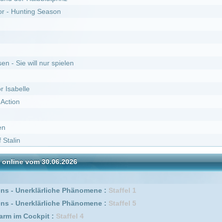
30.06.2026
DivX
ärliche Phänomene :
Staffel 1
ärliche Phänomene :
Staffel 5
it :
Staffel 4
it :
Staffel 13
 1
it :
Staffel 9
it :
Staffel 11
fel 1
rzbrenner von Virginia :
Staffel 3
ärliche Phänomene :
Staffel 6
l 2
it :
Staffel 7