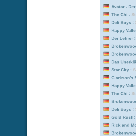
Achtsam Morden :
Staffe
Avatar - Der Herr der Elem
Criminal Minds :
Staffel 7 
The Agency :
Staffel 1
Criminal Minds :
Staffel 1 
Brilliant Minds :
Staffel 1
Rick and Morty :
Staffel 6 
Neue Dokus online vom 
Titel
Kroos