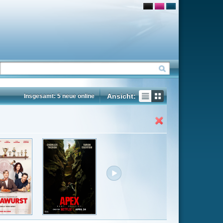
Ansicht:
ne
Insgesamt: 26 neue online
Flash
Mp4
Rating
5.3