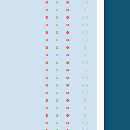
9
0
5.8
8.9
5.8
7.3
6
8.5
7.5
6.2
5.8
8.9
7.3
8.9
7.4
7.4
8.9
7.3
8.9
7.4
6.2