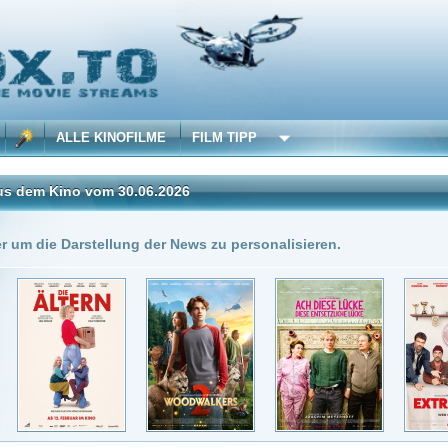
 KINOFILME
FILM TIPP
vom 30.06.2026
Insgesamt: 5 neue onli
stellung der News zu personalisieren.
0.06.2026
DivX