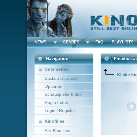
NEWS
GENRES
FAQ
PLAYLISTS
ALLE
Navigation
Frisches aus dem Kino 
Unterseiten
Klicke hier um die Dar
Backup Domains
Optionen
Schauspieler Index
Regie Index
Login / Register
Kinofilme
Alle Kinofilme
Filme
Neue Filme online vom 3
Alle Filme
Titel
Beliebte
Driver's Ed