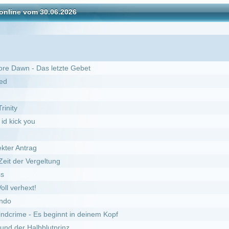
s letzte Gebet
ltung
beginnt in deinem Kopf
lutprinz
Season
ur spielen