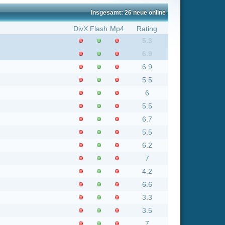
6.9
6.9
5.5
6
5.5
6.7
5.5
6.2
7
4.2
6.6
3.3
3.5
7
1.6
7.9
5.3
4.7
5.2
5.9