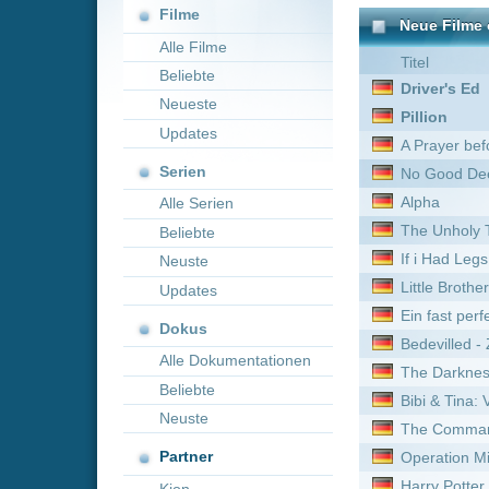
Neueste
Pillion
Updates
A Prayer before Dawn - Da
Serien
No Good Deed
Alpha
Alle Serien
The Unholy Trinity
Beliebte
If i Had Legs id kick you
Neuste
Little Brother
Updates
Ein fast perfekter Antrag
Dokus
Bedevilled - Zeit der Verge
Alle Dokumentationen
The Darkness
Beliebte
Bibi & Tina: Voll verhext!
Neuste
The Commando
Partner
Operation Mindcrime - Es 
Harry Potter und der Halbb
Kion
Alien Predator - Hunting 
Togo
Flight Risk
Capone
Blick des Bösen - Sie will n
Sabbatical