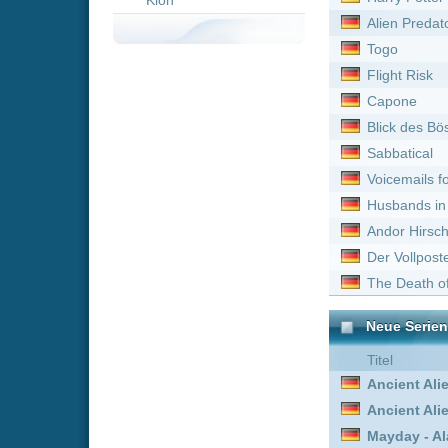
Voicemails for Isabelle
Husbands in Action
Andor Hirsch
Der Vollposten
The Death of Stalin
Neue Serien online vom 
Titel
Ancient Aliens - Unerkl
Ancient Aliens - Unerkl
Mayday - Alarm im Cockp
Mayday - Alarm im Cockp
Clarkson's Farm :
Staffel
Mayday - Alarm im Cockp
Mayday - Alarm im Cockp
Caroline in the City :
Staf
Moonshiners – Die Schwa
Ancient Aliens - Unerkl
Achtsam Morden :
Staffe
Mayday - Alarm im Cockp
Walker :
Staffel 4