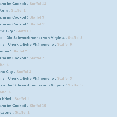
fel 3
ärliche Phänomene :
Staffel 3
rzbrenner von Virginia :
Staffel 5
el 1
it :
Staffel 16
el 1
lliam Shatner :
Staffel 4
fel 2
rzbrenner von Virginia :
Staffel 4
it :
Staffel 5
el 2
fel 4
euseeland :
Staffel 1
it :
Staffel 18
it :
Staffel 12
it :
Staffel 15
euseeland :
Staffel 4