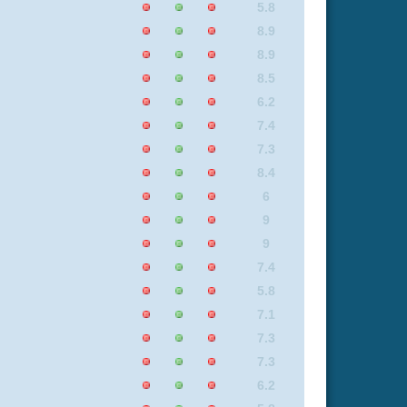
7.3
7.3
6.2
5.8
7.4
9
7.3
8.9
6.2
7.4
5.8
8.9
8.9
8.9
8.9
8.4
5.8
8.9
5.8
9
9