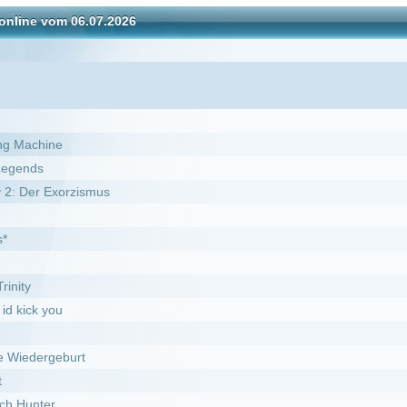
ismus
t
uch um nichts
isental