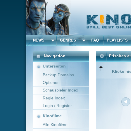
NEWS
GENRES
FAQ
PLAYLISTS
ALLE
Navigation
Frisches aus dem Kino 
Unterseiten
Klicke hier um die Dar
Backup Domains
Optionen
Schauspieler Index
Regie Index
Login / Register
Kinofilme
Alle Kinofilme
Filme
Neue Filme online vom 0
Alle Filme
Titel
Beliebte
Pillion