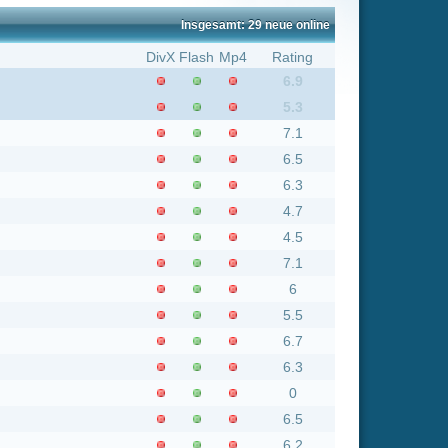
5.3
7.1
6.5
6.3
4.7
4.5
7.1
6
5.5
6.7
6.3
0
6.5
6.2
6.2
7
7.3
6.4
7
7.4