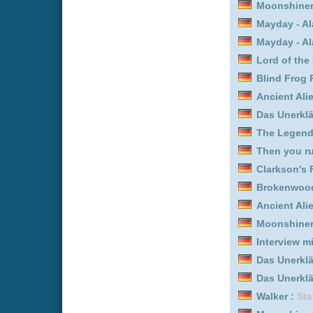
Das Unerklärliche mit Wi
Das Unerklärliche mit Wi
Walker :
Staffel 4
Moonshiners – Die Schwa
Ancient Aliens - Unerkl
Brokenwood – Mord in N
The Agency :
Staffel 2
Mayday - Alarm im Cockp
Blind Frog Ranch - Die 
Ancient Aliens - Unerkl
Moonshiners – Die Schwa
Mayday - Alarm im Cockp
Mayday - Alarm im Cockp
Mayday - Alarm im Cockp
Mayday - Alarm im Cockp
The Legend of Vox Mach
Moonshiners – Die Schwa
Mayday - Alarm im Cockp
Moonshiners – Die Schwa
Clarkson's Farm :
Staffel
Clarkson's Farm :
Staffel