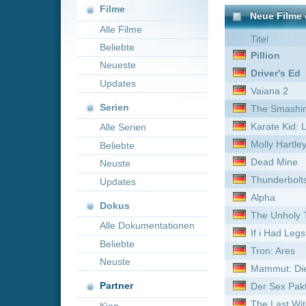
Neueste
Driver's Ed
Updates
Vaiana 2
Serien
The Smashing Machine
Karate Kid: Legends
Alle Serien
Molly Hartley 2: Der Exorz
Beliebte
Dead Mine
Neuste
Thunderbolts*
Updates
Alpha
Dokus
The Unholy Trinity
Alle Dokumentationen
If i Had Legs id kick you
Beliebte
Tron: Ares
Neuste
Mammut: Die Wiedergebur
Partner
Der Sex Pakt
The Last Witch Hunter
Kion
Fuze
Antichrist
Gelbe Briefe
Elvis & Nixon
Cheech & Chong - Viel Ra
Die Schatzsuche im Blaume