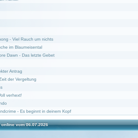
s letzte Gebet
ltung
beginnt in deinem Kopf
06.07.2026
DivX
ärliche Phänomene :
Staffel 11
it :
Staffel 18
euseeland :
Staffel 7
rzbrenner von Virginia :
Staffel 2
rzbrenner von Virginia :
Staffel 7
mente :
Staffel 2
ärliche Phänomene :
Staffel 10
Schatzsucher von Utah :
Staffel 2
lliam Shatner :
Staffel 3