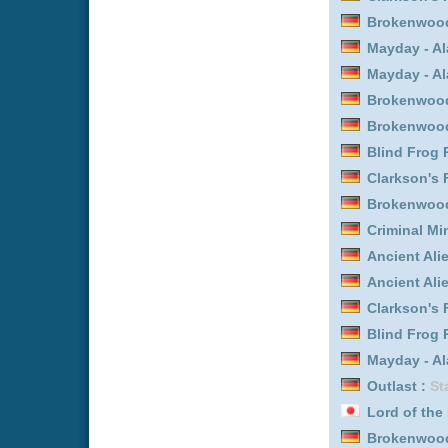
Interview mit einem Vampir
The Legend of Vox Machin
Interview mit einem Vampir
The Mandalorian :
Staffel 
The Legend of Vox Machin
The Mandalorian :
Staffel 
The Mandalorian :
Staffel 
Avatar - Der Herr der Elem
Criminal Minds :
Staffel 7 
Neue Dokus online vom 
Titel
Kroos