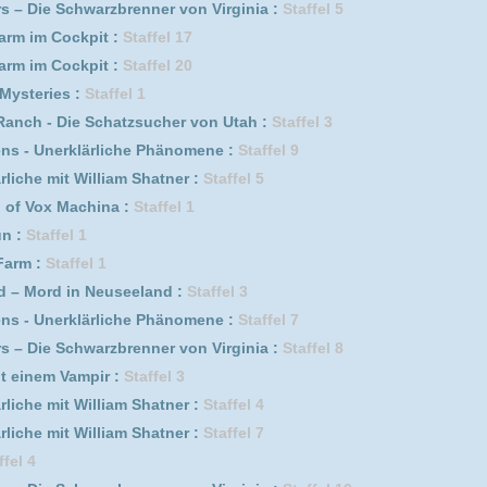
lliam Shatner :
Staffel 4
lliam Shatner :
Staffel 7
rzbrenner von Virginia :
Staffel 10
ärliche Phänomene :
Staffel 5
euseeland :
Staffel 8
it :
Staffel 24
Schatzsucher von Utah :
Staffel 4
ärliche Phänomene :
Staffel 4
rzbrenner von Virginia :
Staffel 4
it :
Staffel 23
it :
Staffel 14
it :
Staffel 25
it :
Staffel 13
ina :
Staffel 4
rzbrenner von Virginia :
Staffel 6
it :
Staffel 22
rzbrenner von Virginia :
Staffel 3
 2
 4