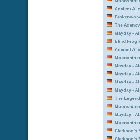
Brokenwood – Mord in N
Mayday - Alarm im Cockp
Mayday - Alarm im Cockp
Brokenwood – Mord in N
Brokenwood – Mord in N
Blind Frog Ranch - Die 
Clarkson's Farm :
Staffel
Brokenwood – Mord in N
Criminal Minds :
Staffel 
Ancient Aliens - Unerkl
Ancient Aliens - Unerkl
Clarkson's Farm :
Staffel
Blind Frog Ranch - Die 
Mayday - Alarm im Cockp
Outlast :
Staffel 1
Lord of the Mysteries *
Brokenwood – Mord in N
The Couple Next Door - 
Mayday - Alarm im Cockp
Walker :
Staffel 2