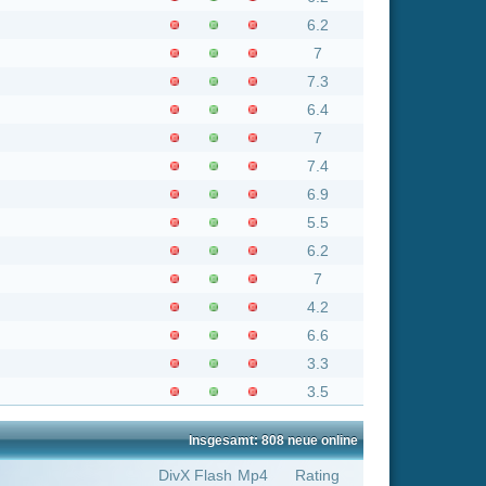
6.9
5.5
6.2
7
4.2
6.6
3.3
3.5
Insgesamt: 808 neue online
Flash
Mp4
Rating
7.4
8.9
9
5.8
5.8
7.5
7.4
6.2
6.2
7.3