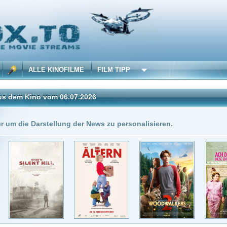
 KINOFILME
FILM TIPP
vom 06.07.2026
Insgesamt: 5 neue onli
stellung der News zu personalisieren.
6.07.2026
DivX