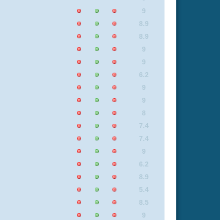
7.1
8.4
7.1
9.2
8.4
9.2
9.2
7.5
8
Insgesamt: 1 neue online
Flash
Mp4
Rating
0