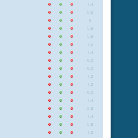
7.3
6.2
7.4
8.9
7.4
5.8
7.3
5.8
8.9
8.9
8.5
6.2
7.4
7.3
8.4
6
9
9
7.4
5.8
7.1