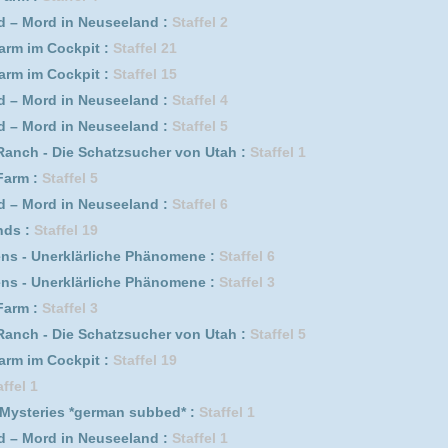
 :
Staffel 2
a :
Staffel 3
 :
Staffel 1
3
a :
Staffel 2
2
1
ente :
Staffel 1
Episode 7
06.07.2026
DivX