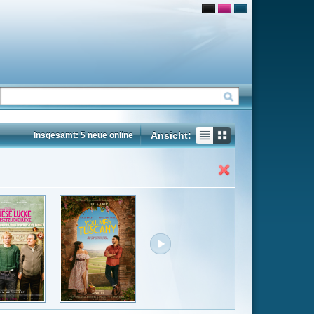
Ansicht:
ne
Insgesamt: 29 neue online
Flash
Mp4
Rating
6.9