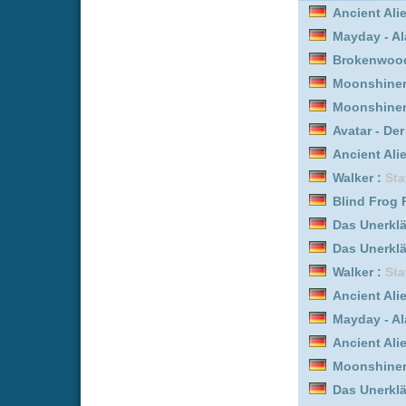
Das Unerklärliche mit Wi
Walker :
Staffel 3
Ancient Aliens - Unerkl
Mayday - Alarm im Cockp
Ancient Aliens - Unerkl
Moonshiners – Die Schwa
Das Unerklärliche mit Wi
Moonshiners – Die Schwa
Mayday - Alarm im Cockp
Mayday - Alarm im Cockp
Lord of the Mysteries :
S
Blind Frog Ranch - Die 
Ancient Aliens - Unerkl
Das Unerklärliche mit Wi
The Legend of Vox Mach
Then you run :
Staffel 1
Clarkson's Farm :
Staffel
Brokenwood – Mord in N
Ancient Aliens - Unerkl
Moonshiners – Die Schwa
Interview mit einem Vamp