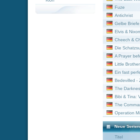
A Prayer before Dawn - Da
Little Brother
Ein fast perfekter Antrag
Bedevilled - Zeit der Verge
The Darkness
Bibi & Tina: Voll verhext!
The Commando
Operation Mindcrime - Es 
Neue Serien online vom 
Titel
Ancient Aliens - Unerkl
Mayday - Alarm im Cockp
Brokenwood – Mord in N
Moonshiners – Die Schwa
Moonshiners – Die Schwa
Avatar - Der Herr der Ele
Ancient Aliens - Unerkl
Walker :
Staffel 1
Blind Frog Ranch - Die 
Das Unerklärliche mit Wi