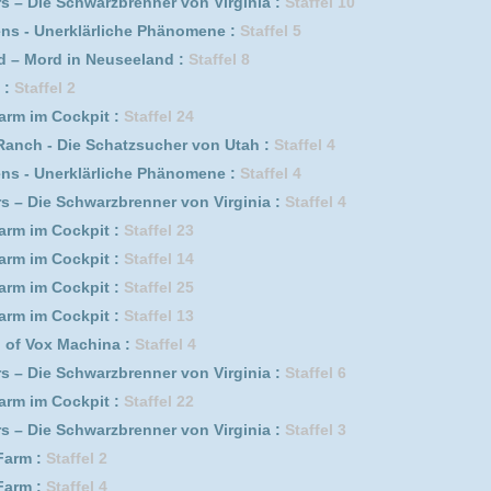
euseeland :
Staffel 2
it :
Staffel 21
it :
Staffel 15
euseeland :
Staffel 4
euseeland :
Staffel 5
Schatzsucher von Utah :
Staffel 1
 5
euseeland :
Staffel 6
19
ärliche Phänomene :
Staffel 6
ärliche Phänomene :
Staffel 3
 3
Schatzsucher von Utah :
Staffel 5
it :
Staffel 19
german subbed* :
Staffel 1
euseeland :
Staffel 1
Paare mit Geheimnissen :
Staffel 1
it :
Staffel 12