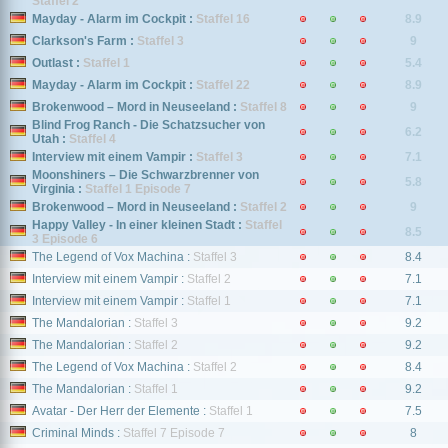
Staffel 2
Mayday - Alarm im Cockpit :
Staffel 16
8.9
Clarkson's Farm :
Staffel 3
9
Outlast :
Staffel 1
5.4
Mayday - Alarm im Cockpit :
Staffel 22
8.9
Brokenwood – Mord in Neuseeland :
Staffel 8
9
Blind Frog Ranch - Die Schatzsucher von
6.2
Utah :
Staffel 4
Interview mit einem Vampir :
Staffel 3
7.1
Moonshiners – Die Schwarzbrenner von
5.8
Virginia :
Staffel 1 Episode 7
Brokenwood – Mord in Neuseeland :
Staffel 2
9
Happy Valley - In einer kleinen Stadt :
Staffel
8.5
3 Episode 6
The Legend of Vox Machina :
Staffel 3
8.4
Interview mit einem Vampir :
Staffel 2
7.1
Interview mit einem Vampir :
Staffel 1
7.1
The Mandalorian :
Staffel 3
9.2
The Mandalorian :
Staffel 2
9.2
The Legend of Vox Machina :
Staffel 2
8.4
The Mandalorian :
Staffel 1
9.2
Avatar - Der Herr der Elemente :
Staffel 1
7.5
Criminal Minds :
Staffel 7 Episode 7
8