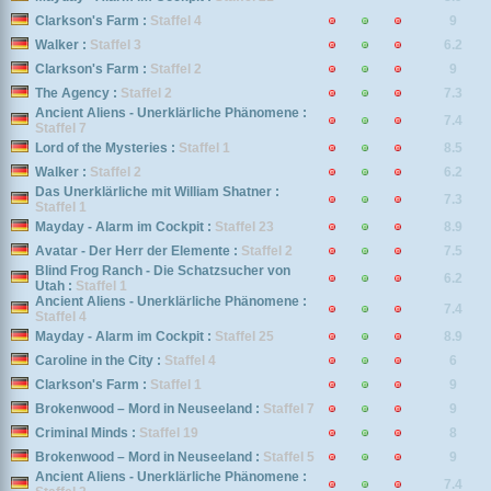
Clarkson's Farm :
Staffel 4
9
Walker :
Staffel 3
6.2
Clarkson's Farm :
Staffel 2
9
The Agency :
Staffel 2
7.3
Ancient Aliens - Unerklärliche Phänomene :
7.4
Staffel 7
Lord of the Mysteries :
Staffel 1
8.5
Walker :
Staffel 2
6.2
Das Unerklärliche mit William Shatner :
7.3
Staffel 1
Mayday - Alarm im Cockpit :
Staffel 23
8.9
Avatar - Der Herr der Elemente :
Staffel 2
7.5
Blind Frog Ranch - Die Schatzsucher von
6.2
Utah :
Staffel 1
Ancient Aliens - Unerklärliche Phänomene :
7.4
Staffel 4
Mayday - Alarm im Cockpit :
Staffel 25
8.9
Caroline in the City :
Staffel 4
6
Clarkson's Farm :
Staffel 1
9
Brokenwood – Mord in Neuseeland :
Staffel 7
9
Criminal Minds :
Staffel 19
8
Brokenwood – Mord in Neuseeland :
Staffel 5
9
Ancient Aliens - Unerklärliche Phänomene :
7.4