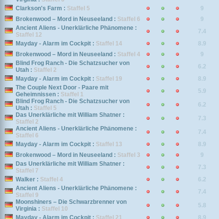
Clarkson's Farm :
Staffel 5
9
Brokenwood – Mord in Neuseeland :
Staffel 6
9
Ancient Aliens - Unerklärliche Phänomene :
7.4
Staffel 12
Mayday - Alarm im Cockpit :
Staffel 14
8.9
Brokenwood – Mord in Neuseeland :
Staffel 4
9
Blind Frog Ranch - Die Schatzsucher von
6.2
Utah :
Staffel 2
Mayday - Alarm im Cockpit :
Staffel 19
8.9
The Couple Next Door - Paare mit
5.9
Geheimnissen :
Staffel 1
Blind Frog Ranch - Die Schatzsucher von
6.2
Utah :
Staffel 5
Das Unerklärliche mit William Shatner :
7.3
Staffel 2
Ancient Aliens - Unerklärliche Phänomene :
7.4
Staffel 6
Mayday - Alarm im Cockpit :
Staffel 13
8.9
Brokenwood – Mord in Neuseeland :
Staffel 3
9
Das Unerklärliche mit William Shatner :
7.3
Staffel 7
Walker :
Staffel 4
6.2
Ancient Aliens - Unerklärliche Phänomene :
7.4
Staffel 9
Moonshiners – Die Schwarzbrenner von
5.8
Virginia :
Staffel 10
Mayday - Alarm im Cockpit :
Staffel 21
8.9