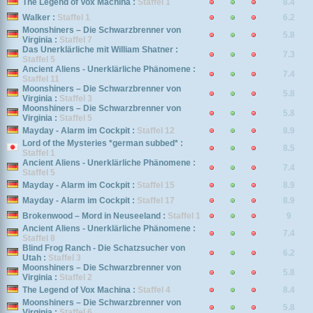
The Legend of Vox Machina :
Staffel 1
8.4
Walker :
Staffel 1
6.2
Moonshiners – Die Schwarzbrenner von
5.8
Virginia :
Staffel 7
Das Unerklärliche mit William Shatner :
7.3
Staffel 5
Ancient Aliens - Unerklärliche Phänomene :
7.4
Staffel 11
Moonshiners – Die Schwarzbrenner von
5.8
Virginia :
Staffel 3
Moonshiners – Die Schwarzbrenner von
5.8
Virginia :
Staffel 5
Mayday - Alarm im Cockpit :
Staffel 12
8.9
Lord of the Mysteries *german subbed* :
8.5
Staffel 1
Ancient Aliens - Unerklärliche Phänomene :
7.4
Staffel 5
Mayday - Alarm im Cockpit :
Staffel 15
8.9
Mayday - Alarm im Cockpit :
Staffel 17
8.9
Brokenwood – Mord in Neuseeland :
Staffel 1
9
Ancient Aliens - Unerklärliche Phänomene :
7.4
Staffel 8
Blind Frog Ranch - Die Schatzsucher von
6.2
Utah :
Staffel 3
Moonshiners – Die Schwarzbrenner von
5.8
Virginia :
Staffel 2
The Legend of Vox Machina :
Staffel 4
8.4
Moonshiners – Die Schwarzbrenner von
5.8
Virginia :
Staffel 6