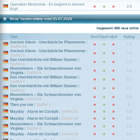
Operation Mindcrime - Es beginnt in deinem
3.5
Kopf
Neue Serien online vom 05.07.2026
Insgesamt: 866 neue online
Titel
DivX
Flash
Mp4
Rating
Ancient Aliens - Unerklärliche Phänomene :
7.4
Staffel 10
Ancient Aliens - Unerklärliche Phänomene :
7.4
Staffel 3
Das Unerklärliche mit William Shatner :
7.3
Staffel 6
Moonshiners – Die Schwarzbrenner von
5.8
Virginia :
Staffel 9
Das Unerklärliche mit William Shatner :
7.3
Staffel 3
Das Unerklärliche mit William Shatner :
7.3
Staffel 4
Moonshiners – Die Schwarzbrenner von
5.8
Virginia :
Staffel 8
Then you run :
Staffel 1
6
Mayday - Alarm im Cockpit :
Staffel 20
8.9
Mayday - Alarm im Cockpit :
Staffel 24
8.9
Moonshiners – Die Schwarzbrenner von
5.8
Virginia :
Staffel 4
Mayday - Alarm im Cockpit :
Staffel 18
8.9