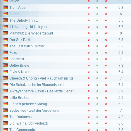
Pillion
6.9
Tron: Ares
6.3
Alpha
6
The Unholy Trinity
5.5
If i Had Legs id kick you
6.7
Mammut: Die Wiedergeburt
0
Der Sex Pakt
6.5
The Last Witch Hunter
6.2
Fuze
6.2
Antichrist
7
Gelbe Briefe
7.3
Elvis & Nixon
6.4
Cheech & Chong - Viel Rauch um nichts
7
Die Schatzsuche im Blaumeisental
7.4
A Prayer before Dawn - Das letzte Gebet
6.9
Little Brother
5.5
Ein fast perfekter Antrag
6.2
Bedevilled - Zeit der Vergeltung
7
The Darkness
4.2
Bibi & Tina: Voll verhext!
6.6
The Commando
3.3