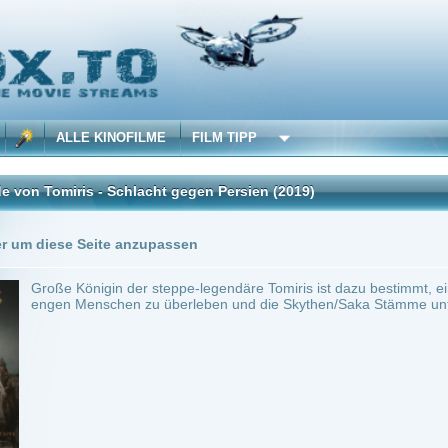
 KINOFILME
FILM TIPP
 - Schlacht gegen Persien
(2019)
Trailer
0 Playlists
Seite anzupassen
igin der steppe-legendäre Tomiris ist dazu bestimmt, ein geschickter Krieger zu wer
nschen zu überleben und die Skythen/Saka Stämme unter Ihrer Autorität zu vereine
 min.
Action
0
ilme selber! Dieser Stream wird gehostet bei:
Vinovo.to
Anbie