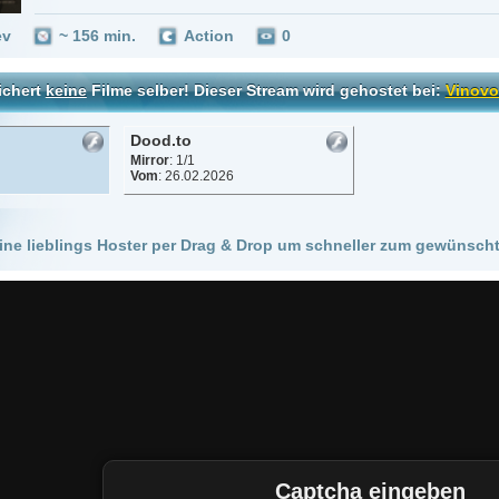
Dood.to
Mirror
: 1/1
Vom
: 26.02.2026
 Hoster per Drag & Drop um schneller zum gewünschten Stream zu kommen!