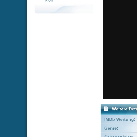
Weitere Details
IMDb Wertung:
Genre:
Action
Schauspieler:
Almira Tu
Empfohlene Einträge für "