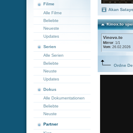
Neueste
Updates
Vinovo.to
Mirror
: 1/1
Serien
Vom
: 26.02.2026
Alle Serien
Beliebte
Ordne Deine lieblings
Neuste
Updates
Dokus
Alle Dokumentationen
Beliebte
Neuste
Partner
Kion