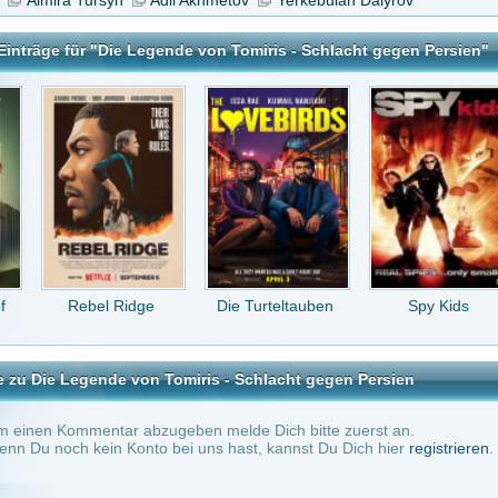
l Ridge
Die Turteltauben
Spy Kids
Der Tod ritt
dienstags
de von Tomiris - Schlacht gegen Persien
tar abzugeben melde Dich bitte zuerst an.
in Konto bei uns hast, kannst Du Dich hier
registrieren
.
Keine Kommentare vorhanden.