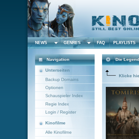
NEWS
GENRES
FAQ
PLAYLISTS
ALLE
Navigation
Die Legende von Tomiris
Unterseiten
Klicke hier um diese 
Backup Domains
Optionen
Große Kön
engen Me
Schauspieler Index
Regie Index
Login / Register
Kinofilme
Alle Kinofilme
Filme
Akan Satayev
~ 156
Alle Filme
Beliebte
Kinox.to speichert
keine
F