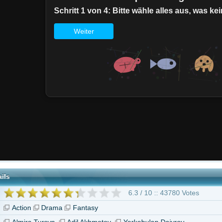
6.3 / 10 :: 43780 Votes
Drama
Fantasy
rsyn
Adil Akhmetov
Yerkebulan Daiyrov
Die Legende von Tomiris - Schlacht gegen Persien"