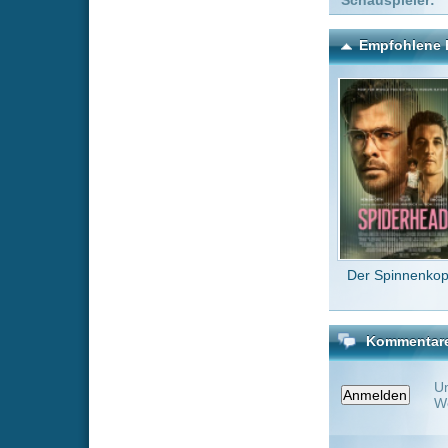
Der Spinnenkopf
Rebe
Kommentare zu Die Legen
Um einen Kommen
Wenn Du noch ke
Alle Kommentare
(0)