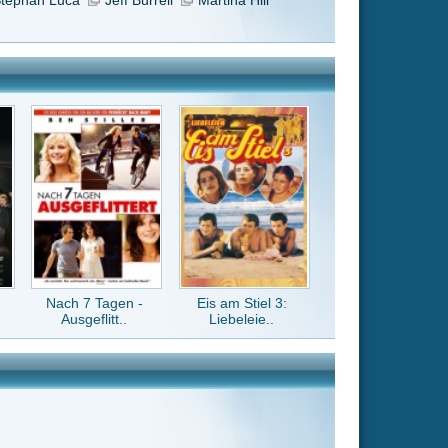
Eis am Stiel 3:
Liebeleie..
en, muss ich da
 resturlaub2
verschwenden!