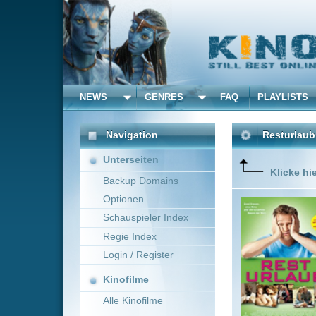
NEWS
GENRES
FAQ
PLAYLISTS
ALLE
Navigation
Resturlaub
(2011)
Unterseiten
Klicke hier um diese 
Backup Domains
Optionen
Zum Glüc
breitet s
Schauspieler Index
nur noch
Regie Index
anfängt 
Kragen.
Login / Register
Kinofilme
Alle Kinofilme
Filme
Gregor Schnitzler
~
Alle Filme
Beliebte
Kinox.to speichert
keine
F