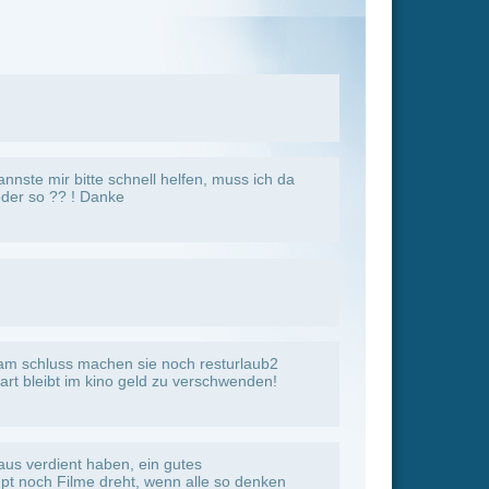
s
lle so denken
 genug,
 hätte es
erwackelt
ht mag das