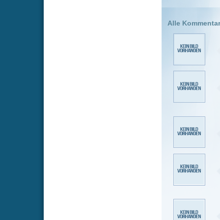
eddiebaer
@ Bacardi D
Einspielerg
würden. Ich 
jemanden zu
verdient?
LordRoyal
Muss ne Kra
ist,dann is
jemand inte
Bacardi
A
@Heichi den
RaDeon
v
VERWAKEL
Heichi
vo