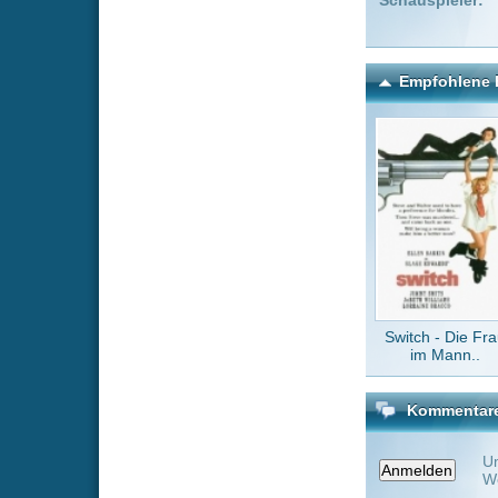
Switch - Die Frau
Han
im Mann..
Kommentare zu Resturla
Um einen Kommen
Wenn Du noch ke
Alle Kommentare
(8)
huhu
kickass
v
Verdammt, w
wat runterl
kickass
v
Quatsch.
Kinski
An
ich finde d
oder so ein