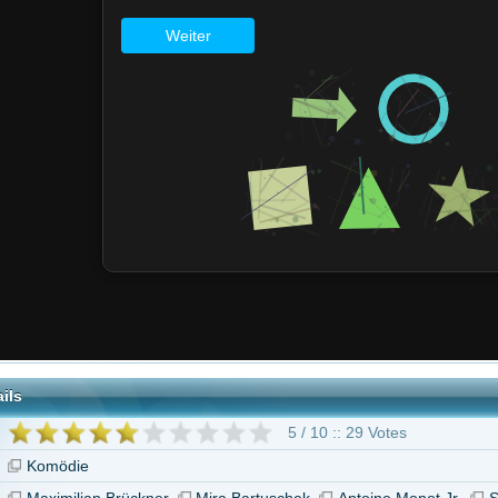
5 / 10 :: 29 Votes
n Brückner
Mira Bartuschek
Antoine Monot Jr.
Stephan Luca
Jeff Burrell
ekalo
Dave Davis
6 weitere
"Resturlaub"