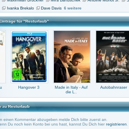
gover 3
Made in Italy - Auf
Autobahnraser
Nach 7 Tagen -
die L..
Ausgeflitt..
ub
tar abzugeben melde Dich bitte zuerst an.
in Konto bei uns hast, kannst Du Dich hier
registrieren
.
or 16 Jahren
ie kann ich hier Filme anschauen ?? Sry bin neu hier, kannste mir bitte schnell helf
aden um den film sehen zu können, ich mein nen player oder so ?? ! Danke
or 16 Jahren
twort an
Heichi
(Kommentar anzeigen)
vor 16 Jahren
en film klasse! ins kino würde ich dafür aber nicht gehen (am schluss machen sie noch
en quatsch...). danke kino(x). to dass es mir sehr oft erspart bleibt im kino geld zu 