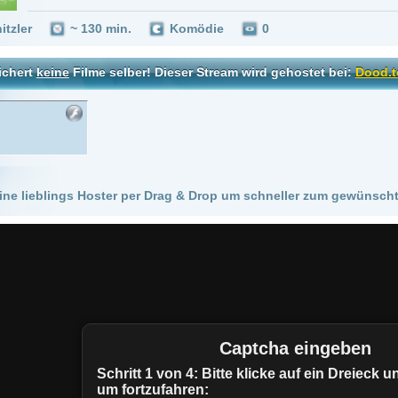
 Hoster per Drag & Drop um schneller zum gewünschten Stream zu kommen!