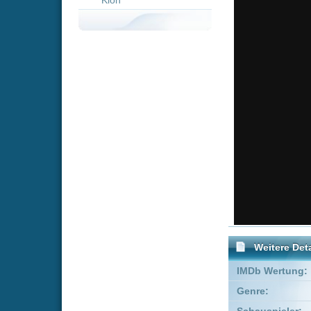
Weitere Details
IMDb Wertung:
Genre:
Komödie
Schauspieler:
Maximilia
Ivanka Br
Empfohlene Einträge für 