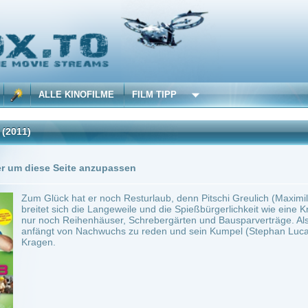
 KINOFILME
FILM TIPP
Trailer
0 Playlists
Seite anzupassen
k hat er noch Resturlaub, denn Pitschi Greulich (Maximilian Brückner) muss dringe
ich die Langeweile und die Spießbürgerlichkeit wie eine Krankheit aus. Plötzlich wolle
 Reihenhäuser, Schrebergärten und Bausparverträge. Als sogar seine Freundin Biene
von Nachwuchs zu reden und sein Kumpel (Stephan Luca) sich sogar verheiraten lässt
 130 min.
Komödie
0
ilme selber! Dieser Stream wird gehostet bei:
Dood.to
Anbie