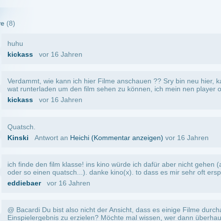
vor 16 Jahren
u bist also nicht der Ansicht, dass es einige Filme durchaus verdient haben, ein gute
ebnis zu erzielen? Möchte mal wissen, wer dann überhaupt noch Filme dreht, wenn a
meine, wir sind alle auf einer Seite, die nicht sonderlich legal ist, aber ist das Grund
 dissen, der nen konstruktiven Vorschlag macht, wenn jener der Ansicht ist, der Film
Antwort an
RaDeon
(Kommentar anzeigen)
vor 16 Jahren
nkheit sein immer das gleiche zu labern von wegen:"Geh ins Kino". Wenn der Film v
t er ebend verwackelt. Und wenn die Qualität kacke ist,dann ist das ebend so. Vielleic
ressieren RaDeon,aber sowas verstehst du nicht.
ntwort an
RaDeon
(Kommentar anzeigen)
vor 16 Jahren
 gehe ins Kino xD lustiger Film
or 16 Jahren
T !
r 16 Jahren