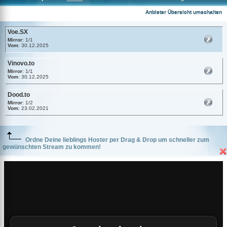
Voe.SX
Anbieter Übersicht umschalten
Voe.SX
Mirror
: 1/1
Vom
: 30.12.2025
Vinovo.to
Mirror
: 1/1
Vom
: 30.12.2025
Dood.to
Mirror
: 1/2
Vom
: 23.02.2021
Ordne Deine lieblings Hoster per Drag & Drop um schneller zum
gewünschten Stream zu kommen!