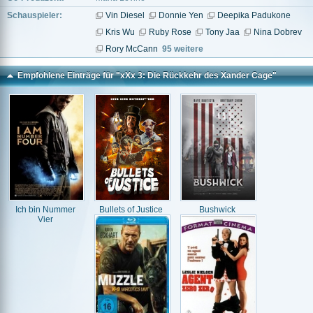
Schauspieler:
Vin Diesel
Donnie Yen
Deepika Padukone
Kris Wu
Ruby Rose
Tony Jaa
Nina Dobrev
Rory McCann
95 weitere
Empfohlene Einträge für "xXx 3: Die Rückkehr des Xander Cage"
Ich bin Nummer
Bullets of Justice
Bushwick
Vier