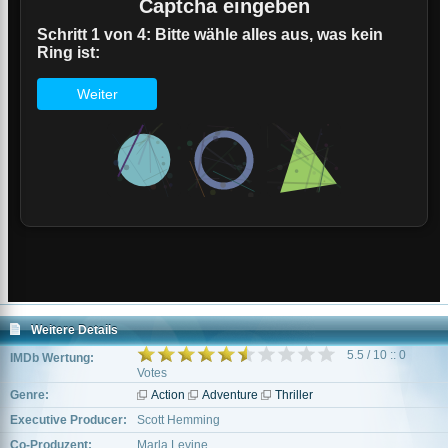
Weitere Details
5.5 / 10 :: 0
IMDb Wertung:
Votes
Genre:
Action
Adventure
Thriller
Executive Producer:
Scott Hemming
Co-Produzent:
Marla Levine