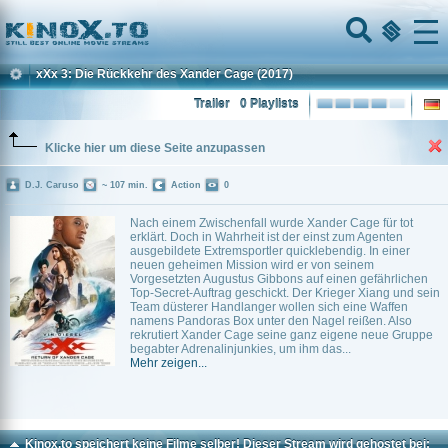
Home
Menu
xXx 3: Die Rückkehr des Xander Cage
(2017)
Trailer
0 Playlists
Klicke hier um diese Seite anzupassen
D.J. Caruso
~ 107 min.
Action
0
Nach einem Zwischenfall wurde Xander Cage für tot
erklärt. Doch in Wahrheit ist der einst zum Agenten
ausgebildete Extremsportler quicklebendig. In einer
neuen geheimen Mission wird er von seinem
Vorgesetzten Augustus Gibbons auf einen gefährlichen
Top-Secret-Auftrag geschickt. Der Krieger Xiang und sein
Team düsterer Handlanger wollen sich eine Waffen
namens Pandoras Box unter den Nagel reißen. Also
rekrutiert Xander Cage seine ganz eigene neue Gruppe
begabter Adrenalinjunkies, um ihm das...
Mehr zeigen...
Kinox.to speichert
keine
Filme selber! Dieser Stream wird gehostet bei: