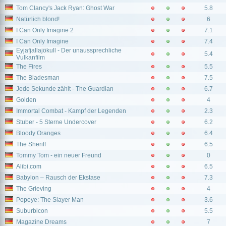
Tom Clancy's Jack Ryan: Ghost War
5.8
Natürlich blond!
6
I Can Only Imagine 2
7.1
I Can Only Imagine
7.4
Eyjafjallajökull - Der unaussprechliche
5.4
Vulkanfilm
The Fires
5.5
The Bladesman
7.5
Jede Sekunde zählt - The Guardian
6.7
Golden
4
Immortal Combat - Kampf der Legenden
2.3
Stuber - 5 Sterne Undercover
6.2
Bloody Oranges
6.4
The Sheriff
6.5
Tommy Tom - ein neuer Freund
0
Alibi.com
6.5
Babylon – Rausch der Ekstase
7.3
The Grieving
4
Popeye: The Slayer Man
3.6
Suburbicon
5.5
Magazine Dreams
7