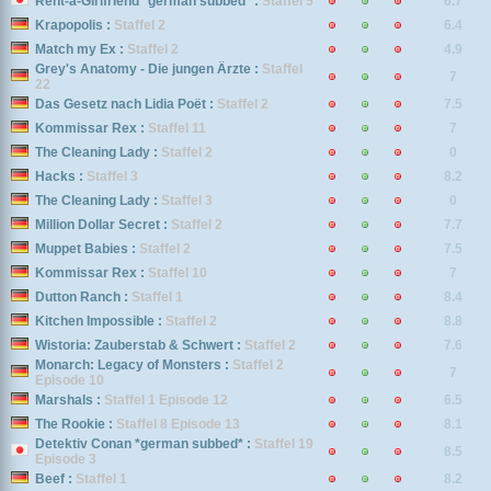
Rent-a-Girlfriend *german subbed* :
Staffel 5
6.7
Krapopolis :
Staffel 2
6.4
Match my Ex :
Staffel 2
4.9
Grey's Anatomy - Die jungen Ärzte :
Staffel
7
22
Das Gesetz nach Lidia Poët :
Staffel 2
7.5
Kommissar Rex :
Staffel 11
7
The Cleaning Lady :
Staffel 2
0
Hacks :
Staffel 3
8.2
The Cleaning Lady :
Staffel 3
0
Million Dollar Secret :
Staffel 2
7.7
Muppet Babies :
Staffel 2
7.5
Kommissar Rex :
Staffel 10
7
Dutton Ranch :
Staffel 1
8.4
Kitchen Impossible :
Staffel 2
8.8
Wistoria: Zauberstab & Schwert :
Staffel 2
7.6
Monarch: Legacy of Monsters :
Staffel 2
7
Episode 10
Marshals :
Staffel 1 Episode 12
6.5
The Rookie :
Staffel 8 Episode 13
8.1
Detektiv Conan *german subbed* :
Staffel 19
8.5
Episode 3
Beef :
Staffel 1
8.2