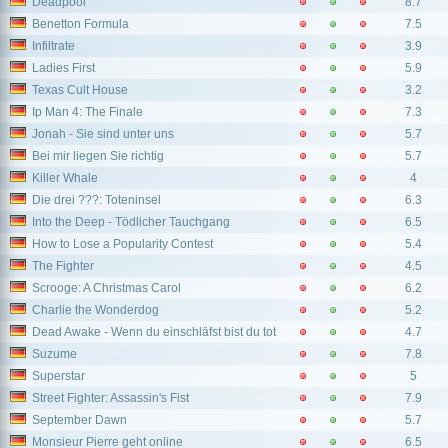
Deadpool
8.7
Benetton Formula
7.5
Infiltrate
3.9
Ladies First
5.9
Texas Cult House
3.2
Ip Man 4: The Finale
7.3
Jonah - Sie sind unter uns
5.7
Bei mir liegen Sie richtig
5.7
Killer Whale
4
Die drei ???: Toteninsel
6.3
Into the Deep - Tödlicher Tauchgang
6.5
How to Lose a Popularity Contest
5.4
The Fighter
4.5
Scrooge: A Christmas Carol
6.2
Charlie the Wonderdog
5.2
Dead Awake - Wenn du einschläfst bist du tot
4.7
Suzume
7.8
Superstar
5
Street Fighter: Assassin's Fist
7.9
September Dawn
5.7
Monsieur Pierre geht online
6.5