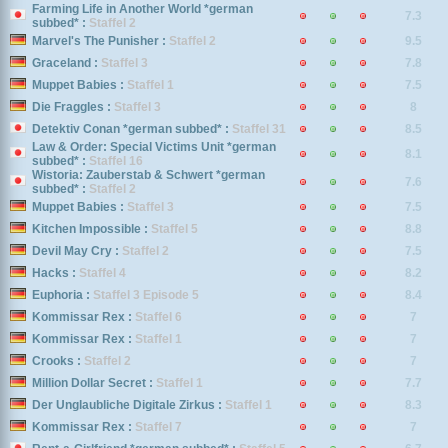
Farming Life in Another World *german
7.3
subbed* :
Staffel 2
Marvel's The Punisher :
Staffel 2
9.5
Graceland :
Staffel 3
7.8
Muppet Babies :
Staffel 1
7.5
Die Fraggles :
Staffel 3
8
Detektiv Conan *german subbed* :
Staffel 31
8.5
Law & Order: Special Victims Unit *german
8.1
subbed* :
Staffel 16
Wistoria: Zauberstab & Schwert *german
7.6
subbed* :
Staffel 2
Muppet Babies :
Staffel 3
7.5
Kitchen Impossible :
Staffel 5
8.8
Devil May Cry :
Staffel 2
7.5
Hacks :
Staffel 4
8.2
Euphoria :
Staffel 3 Episode 5
8.4
Kommissar Rex :
Staffel 6
7
Kommissar Rex :
Staffel 1
7
Crooks :
Staffel 2
7
Million Dollar Secret :
Staffel 1
7.7
Der Unglaubliche Digitale Zirkus :
Staffel 1
8.3
Kommissar Rex :
Staffel 7
7