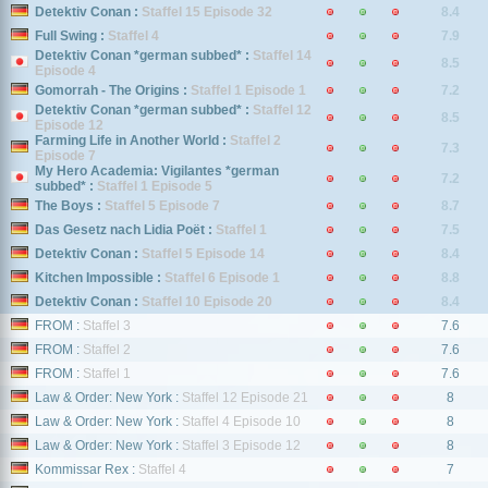
Detektiv Conan :
Staffel 15 Episode 32
8.4
Full Swing :
Staffel 4
7.9
Detektiv Conan *german subbed* :
Staffel 14
8.5
Episode 4
Gomorrah - The Origins :
Staffel 1 Episode 1
7.2
Detektiv Conan *german subbed* :
Staffel 12
8.5
Episode 12
Farming Life in Another World :
Staffel 2
7.3
Episode 7
My Hero Academia: Vigilantes *german
7.2
subbed* :
Staffel 1 Episode 5
The Boys :
Staffel 5 Episode 7
8.7
Das Gesetz nach Lidia Poët :
Staffel 1
7.5
Detektiv Conan :
Staffel 5 Episode 14
8.4
Kitchen Impossible :
Staffel 6 Episode 1
8.8
Detektiv Conan :
Staffel 10 Episode 20
8.4
FROM :
Staffel 3
7.6
FROM :
Staffel 2
7.6
FROM :
Staffel 1
7.6
Law & Order: New York :
Staffel 12 Episode 21
8
Law & Order: New York :
Staffel 4 Episode 10
8
Law & Order: New York :
Staffel 3 Episode 12
8
Kommissar Rex :
Staffel 4
7