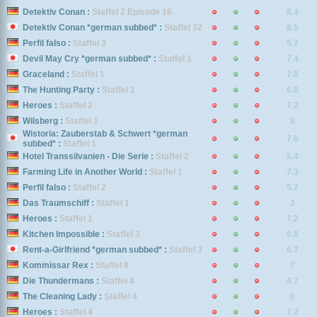
Detektiv Conan :
Staffel 2 Episode 16
8.4
Detektiv Conan *german subbed* :
Staffel 32
8.5
Perfil falso :
Staffel 3
5.7
Devil May Cry *german subbed* :
Staffel 1
7.4
Graceland :
Staffel 1
7.8
The Hunting Party :
Staffel 1
6.6
Heroes :
Staffel 2
7.2
Wilsberg :
Staffel 1
8
Wistoria: Zauberstab & Schwert *german
7.6
subbed* :
Staffel 1
Hotel Transsilvanien - Die Serie :
Staffel 2
5.4
Farming Life in Another World :
Staffel 1
7.3
Perfil falso :
Staffel 2
5.7
Das Traumschiff :
Staffel 1
3
Heroes :
Staffel 1
7.2
Kitchen Impossible :
Staffel 3
8.8
Rent-a-Girlfriend *german subbed* :
Staffel 3
6.7
Kommissar Rex :
Staffel 9
7
Die Thundermans :
Staffel 4
4.7
The Cleaning Lady :
Staffel 4
0
Heroes :
Staffel 4
7.2