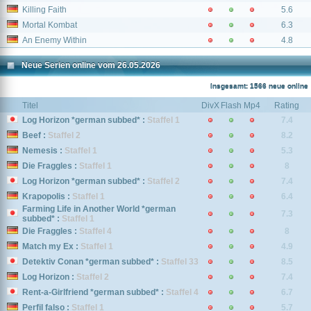
Killing Faith
5.6
Mortal Kombat
6.3
An Enemy Within
4.8
Neue Serien online vom 26.05.2026
Insgesamt: 1566 neue online
Titel
DivX
Flash
Mp4
Rating
Log Horizon *german subbed* :
Staffel 1
7.4
Beef :
Staffel 2
8.2
Nemesis :
Staffel 1
5.3
Die Fraggles :
Staffel 1
8
Log Horizon *german subbed* :
Staffel 2
7.4
Krapopolis :
Staffel 1
6.4
Farming Life in Another World *german
7.3
subbed* :
Staffel 1
Die Fraggles :
Staffel 4
8
Match my Ex :
Staffel 1
4.9
Detektiv Conan *german subbed* :
Staffel 33
8.5
Log Horizon :
Staffel 2
7.4
Rent-a-Girlfriend *german subbed* :
Staffel 4
6.7
Perfil falso :
Staffel 1
5.7