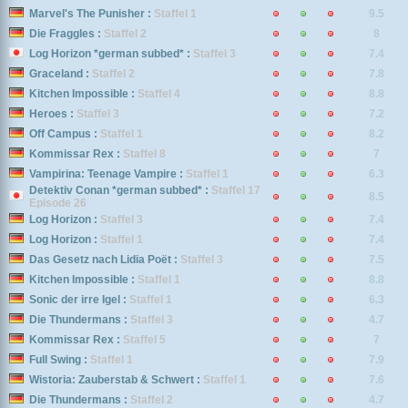
Marvel's The Punisher :
Staffel 1
9.5
Die Fraggles :
Staffel 2
8
Log Horizon *german subbed* :
Staffel 3
7.4
Graceland :
Staffel 2
7.8
Kitchen Impossible :
Staffel 4
8.8
Heroes :
Staffel 3
7.2
Off Campus :
Staffel 1
8.2
Kommissar Rex :
Staffel 8
7
Vampirina: Teenage Vampire :
Staffel 1
6.3
Detektiv Conan *german subbed* :
Staffel 17
8.5
Episode 26
Log Horizon :
Staffel 3
7.4
Log Horizon :
Staffel 1
7.4
Das Gesetz nach Lidia Poët :
Staffel 3
7.5
Kitchen Impossible :
Staffel 1
8.8
Sonic der irre Igel :
Staffel 1
6.3
Die Thundermans :
Staffel 3
4.7
Kommissar Rex :
Staffel 5
7
Full Swing :
Staffel 1
7.9
Wistoria: Zauberstab & Schwert :
Staffel 1
7.6
Die Thundermans :
Staffel 2
4.7