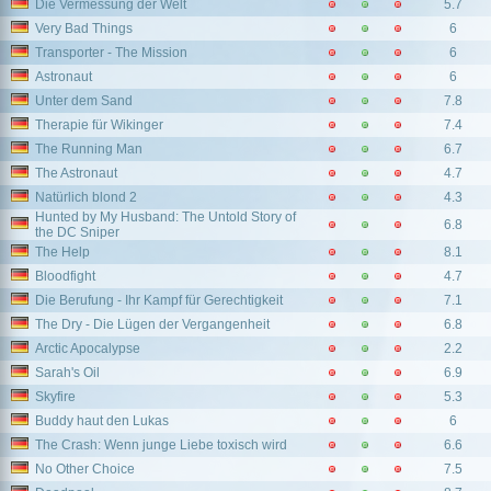
Die Vermessung der Welt
5.7
Very Bad Things
6
Transporter - The Mission
6
Astronaut
6
Unter dem Sand
7.8
Therapie für Wikinger
7.4
The Running Man
6.7
The Astronaut
4.7
Natürlich blond 2
4.3
Hunted by My Husband: The Untold Story of
6.8
the DC Sniper
The Help
8.1
Bloodfight
4.7
Die Berufung - Ihr Kampf für Gerechtigkeit
7.1
The Dry - Die Lügen der Vergangenheit
6.8
Arctic Apocalypse
2.2
Sarah's Oil
6.9
Skyfire
5.3
Buddy haut den Lukas
6
The Crash: Wenn junge Liebe toxisch wird
6.6
No Other Choice
7.5