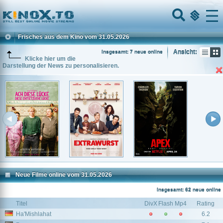
Home
Menu
Frisches aus dem Kino vom 31.05.2026
Ansicht:
Insgesamt: 7 neue online
Klicke hier um die
Darstellung der News zu personalisieren.
Neue Filme online vom 31.05.2026
Insgesamt: 62 neue online
Titel
DivX
Flash
Mp4
Rating
Ha'Mishlahat
6.2