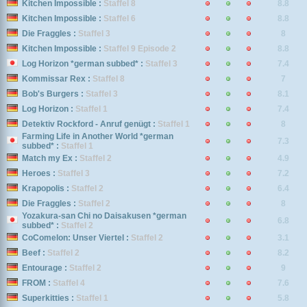
Kitchen Impossible :
Staffel 8
8.8
Kitchen Impossible :
Staffel 6
8.8
Die Fraggles :
Staffel 3
8
Kitchen Impossible :
Staffel 9 Episode 2
8.8
Log Horizon *german subbed* :
Staffel 3
7.4
Kommissar Rex :
Staffel 8
7
Bob's Burgers :
Staffel 3
8.1
Log Horizon :
Staffel 1
7.4
Detektiv Rockford - Anruf genügt :
Staffel 1
8
Farming Life in Another World *german
7.3
subbed* :
Staffel 1
Match my Ex :
Staffel 2
4.9
Heroes :
Staffel 3
7.2
Krapopolis :
Staffel 2
6.4
Die Fraggles :
Staffel 2
8
Yozakura-san Chi no Daisakusen *german
6.8
subbed* :
Staffel 2
CoComelon: Unser Viertel :
Staffel 2
3.1
Beef :
Staffel 2
8.2
Entourage :
Staffel 2
9
FROM :
Staffel 4
7.6
Superkitties :
Staffel 1
5.8