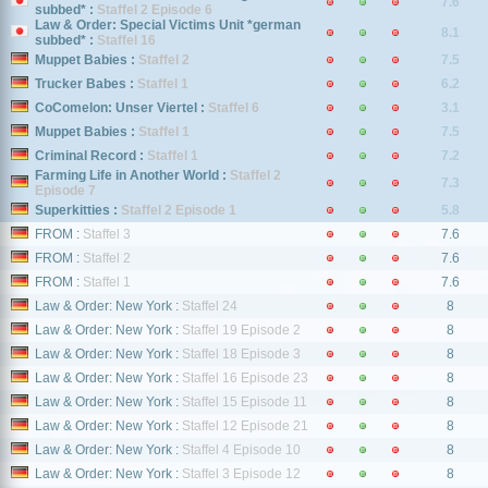
7.6
subbed* :
Staffel 2 Episode 6
Law & Order: Special Victims Unit *german
8.1
subbed* :
Staffel 16
Muppet Babies :
Staffel 2
7.5
Trucker Babes :
Staffel 1
6.2
CoComelon: Unser Viertel :
Staffel 6
3.1
Muppet Babies :
Staffel 1
7.5
Criminal Record :
Staffel 1
7.2
Farming Life in Another World :
Staffel 2
7.3
Episode 7
Superkitties :
Staffel 2 Episode 1
5.8
FROM :
Staffel 3
7.6
FROM :
Staffel 2
7.6
FROM :
Staffel 1
7.6
Law & Order: New York :
Staffel 24
8
Law & Order: New York :
Staffel 19 Episode 2
8
Law & Order: New York :
Staffel 18 Episode 3
8
Law & Order: New York :
Staffel 16 Episode 23
8
Law & Order: New York :
Staffel 15 Episode 11
8
Law & Order: New York :
Staffel 12 Episode 21
8
Law & Order: New York :
Staffel 4 Episode 10
8
Law & Order: New York :
Staffel 3 Episode 12
8