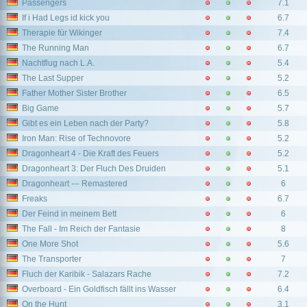
Passengers
7.1
If i Had Legs id kick you
6.7
Therapie für Wikinger
7.4
The Running Man
6.7
Nachtflug nach L.A.
5.4
The Last Supper
5.2
Father Mother Sister Brother
6.5
Big Game
5.7
Gibt es ein Leben nach der Party?
5.8
Iron Man: Rise of Technovore
5.2
Dragonheart 4 - Die Kraft des Feuers
5.2
Dragonheart 3: Der Fluch Des Druiden
5.1
Dragonheart --- Remastered
6
Freaks
6.7
Der Feind in meinem Bett
6
The Fall - Im Reich der Fantasie
8
One More Shot
5.6
The Transporter
7
Fluch der Karibik - Salazars Rache
7.2
Overboard - Ein Goldfisch fällt ins Wasser
6.4
On the Hunt
3.1