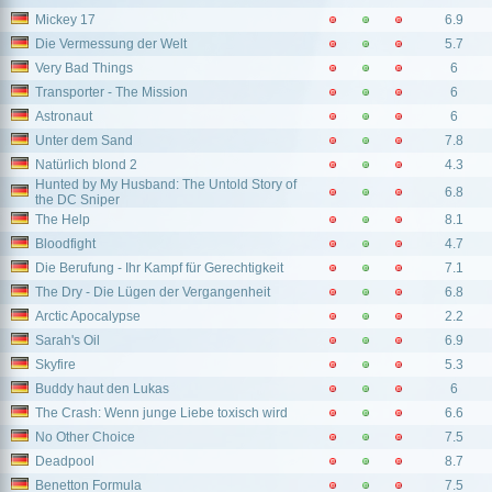
Mickey 17
6.9
Die Vermessung der Welt
5.7
Very Bad Things
6
Transporter - The Mission
6
Astronaut
6
Unter dem Sand
7.8
Natürlich blond 2
4.3
Hunted by My Husband: The Untold Story of
6.8
the DC Sniper
The Help
8.1
Bloodfight
4.7
Die Berufung - Ihr Kampf für Gerechtigkeit
7.1
The Dry - Die Lügen der Vergangenheit
6.8
Arctic Apocalypse
2.2
Sarah's Oil
6.9
Skyfire
5.3
Buddy haut den Lukas
6
The Crash: Wenn junge Liebe toxisch wird
6.6
No Other Choice
7.5
Deadpool
8.7
Benetton Formula
7.5