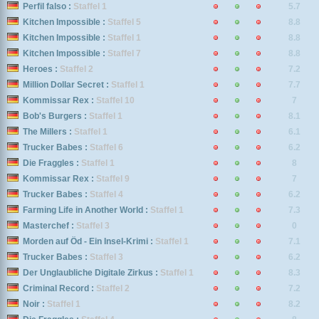
Perfil falso :
Staffel 1
5.7
Kitchen Impossible :
Staffel 5
8.8
Kitchen Impossible :
Staffel 1
8.8
Kitchen Impossible :
Staffel 7
8.8
Heroes :
Staffel 2
7.2
Million Dollar Secret :
Staffel 1
7.7
Kommissar Rex :
Staffel 10
7
Bob's Burgers :
Staffel 1
8.1
The Millers :
Staffel 1
6.1
Trucker Babes :
Staffel 6
6.2
Die Fraggles :
Staffel 1
8
Kommissar Rex :
Staffel 9
7
Trucker Babes :
Staffel 4
6.2
Farming Life in Another World :
Staffel 1
7.3
Masterchef :
Staffel 3
0
Morden auf Öd - Ein Insel-Krimi :
Staffel 1
7.1
Trucker Babes :
Staffel 3
6.2
Der Unglaubliche Digitale Zirkus :
Staffel 1
8.3
Criminal Record :
Staffel 2
7.2
Noir :
Staffel 1
8.2