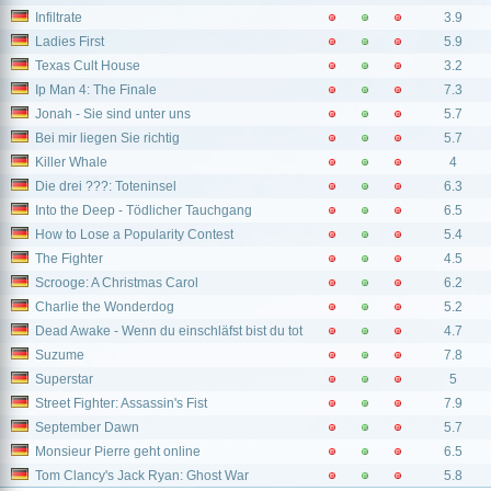
Infiltrate
3.9
Ladies First
5.9
Texas Cult House
3.2
Ip Man 4: The Finale
7.3
Jonah - Sie sind unter uns
5.7
Bei mir liegen Sie richtig
5.7
Killer Whale
4
Die drei ???: Toteninsel
6.3
Into the Deep - Tödlicher Tauchgang
6.5
How to Lose a Popularity Contest
5.4
The Fighter
4.5
Scrooge: A Christmas Carol
6.2
Charlie the Wonderdog
5.2
Dead Awake - Wenn du einschläfst bist du tot
4.7
Suzume
7.8
Superstar
5
Street Fighter: Assassin's Fist
7.9
September Dawn
5.7
Monsieur Pierre geht online
6.5
Tom Clancy's Jack Ryan: Ghost War
5.8