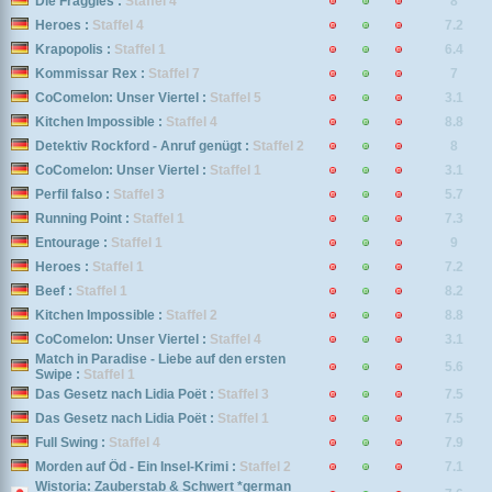
Die Fraggles :
Staffel 4
8
Heroes :
Staffel 4
7.2
Krapopolis :
Staffel 1
6.4
Kommissar Rex :
Staffel 7
7
CoComelon: Unser Viertel :
Staffel 5
3.1
Kitchen Impossible :
Staffel 4
8.8
Detektiv Rockford - Anruf genügt :
Staffel 2
8
CoComelon: Unser Viertel :
Staffel 1
3.1
Perfil falso :
Staffel 3
5.7
Running Point :
Staffel 1
7.3
Entourage :
Staffel 1
9
Heroes :
Staffel 1
7.2
Beef :
Staffel 1
8.2
Kitchen Impossible :
Staffel 2
8.8
CoComelon: Unser Viertel :
Staffel 4
3.1
Match in Paradise - Liebe auf den ersten
5.6
Swipe :
Staffel 1
Das Gesetz nach Lidia Poët :
Staffel 3
7.5
Das Gesetz nach Lidia Poët :
Staffel 1
7.5
Full Swing :
Staffel 4
7.9
Morden auf Öd - Ein Insel-Krimi :
Staffel 2
7.1
Wistoria: Zauberstab & Schwert *german