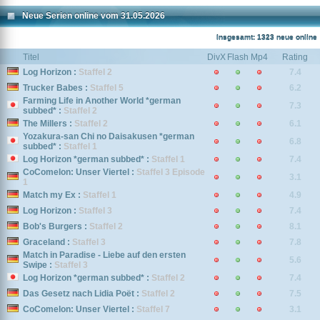
Neue Serien online vom 31.05.2026
Insgesamt: 1323 neue online
Titel
DivX
Flash
Mp4
Rating
Log Horizon :
Staffel 2
7.4
Trucker Babes :
Staffel 5
6.2
Farming Life in Another World *german
7.3
subbed* :
Staffel 2
The Millers :
Staffel 2
6.1
Yozakura-san Chi no Daisakusen *german
6.8
subbed* :
Staffel 1
Log Horizon *german subbed* :
Staffel 1
7.4
CoComelon: Unser Viertel :
Staffel 3 Episode
3.1
1
Match my Ex :
Staffel 1
4.9
Log Horizon :
Staffel 3
7.4
Bob's Burgers :
Staffel 2
8.1
Graceland :
Staffel 3
7.8
Match in Paradise - Liebe auf den ersten
5.6
Swipe :
Staffel 3
Log Horizon *german subbed* :
Staffel 2
7.4
Das Gesetz nach Lidia Poët :
Staffel 2
7.5
CoComelon: Unser Viertel :
Staffel 7
3.1