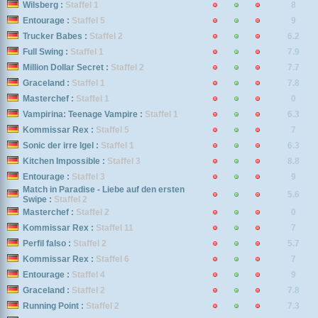
Wilsberg :
Staffel 1
8
Entourage :
Staffel 5
9
Trucker Babes :
Staffel 2
6.2
Full Swing :
Staffel 1
7.9
Million Dollar Secret :
Staffel 2
7.7
Graceland :
Staffel 1
7.8
Masterchef :
Staffel 1
0
Vampirina: Teenage Vampire :
Staffel 1
6.3
Kommissar Rex :
Staffel 5
7
Sonic der irre Igel :
Staffel 1
6.3
Kitchen Impossible :
Staffel 3
8.8
Entourage :
Staffel 3
9
Match in Paradise - Liebe auf den ersten
5.6
Swipe :
Staffel 2
Masterchef :
Staffel 2
0
Kommissar Rex :
Staffel 11
7
Perfil falso :
Staffel 2
5.7
Kommissar Rex :
Staffel 6
7
Entourage :
Staffel 4
9
Graceland :
Staffel 2
7.8
Running Point :
Staffel 2
7.3