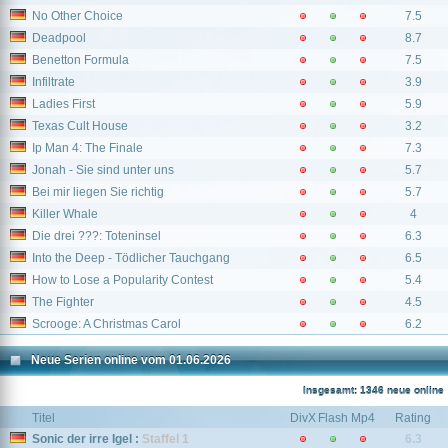
No Other Choice
7.5
Deadpool
8.7
Benetton Formula
7.5
Infiltrate
3.9
Ladies First
5.9
Texas Cult House
3.2
Ip Man 4: The Finale
7.3
Jonah - Sie sind unter uns
5.7
Bei mir liegen Sie richtig
5.7
Killer Whale
4
Die drei ???: Toteninsel
6.3
Into the Deep - Tödlicher Tauchgang
6.5
How to Lose a Popularity Contest
5.4
The Fighter
4.5
Scrooge: A Christmas Carol
6.2
Neue Serien online vom 01.06.2026
Insgesamt: 1346 neue online
Titel
DivX
Flash
Mp4
Rating
Sonic der irre Igel :
Staffel 1
6.3