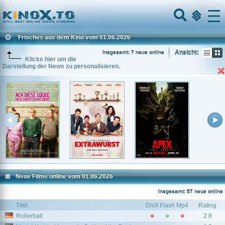
Home
Menu
Frisches aus dem Kino vom 01.06.2026
Ansicht:
Insgesamt: 7 neue online
Klicke hier um die
Darstellung der News zu personalisieren.
Neue Filme online vom 01.06.2026
Insgesamt: 57 neue online
Titel
DivX
Flash
Mp4
Rating
Rollerball
2.8