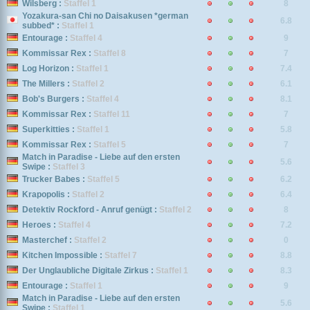
Wilsberg :
Staffel 1
8
Yozakura-san Chi no Daisakusen *german
6.8
subbed* :
Staffel 1
Entourage :
Staffel 4
9
Kommissar Rex :
Staffel 8
7
Log Horizon :
Staffel 1
7.4
The Millers :
Staffel 2
6.1
Bob's Burgers :
Staffel 4
8.1
Kommissar Rex :
Staffel 11
7
Superkitties :
Staffel 1
5.8
Kommissar Rex :
Staffel 5
7
Match in Paradise - Liebe auf den ersten
5.6
Swipe :
Staffel 3
Trucker Babes :
Staffel 5
6.2
Krapopolis :
Staffel 2
6.4
Detektiv Rockford - Anruf genügt :
Staffel 2
8
Heroes :
Staffel 4
7.2
Masterchef :
Staffel 2
0
Kitchen Impossible :
Staffel 7
8.8
Der Unglaubliche Digitale Zirkus :
Staffel 1
8.3
Entourage :
Staffel 1
9
Match in Paradise - Liebe auf den ersten
5.6
Swipe :
Staffel 1