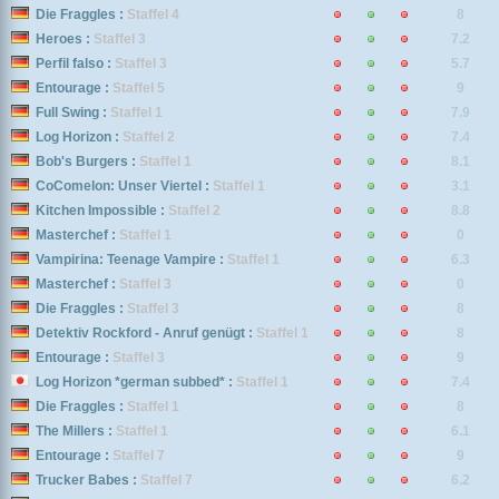
Die Fraggles :
Staffel 4
8
Heroes :
Staffel 3
7.2
Perfil falso :
Staffel 3
5.7
Entourage :
Staffel 5
9
Full Swing :
Staffel 1
7.9
Log Horizon :
Staffel 2
7.4
Bob's Burgers :
Staffel 1
8.1
CoComelon: Unser Viertel :
Staffel 1
3.1
Kitchen Impossible :
Staffel 2
8.8
Masterchef :
Staffel 1
0
Vampirina: Teenage Vampire :
Staffel 1
6.3
Masterchef :
Staffel 3
0
Die Fraggles :
Staffel 3
8
Detektiv Rockford - Anruf genügt :
Staffel 1
8
Entourage :
Staffel 3
9
Log Horizon *german subbed* :
Staffel 1
7.4
Die Fraggles :
Staffel 1
8
The Millers :
Staffel 1
6.1
Entourage :
Staffel 7
9
Trucker Babes :
Staffel 7
6.2