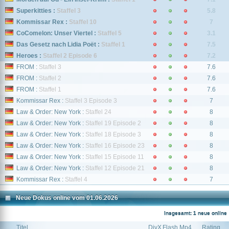
Superkitties :
Staffel 3
5.8
Kommissar Rex :
Staffel 10
7
CoComelon: Unser Viertel :
Staffel 5
3.1
Das Gesetz nach Lidia Poët :
Staffel 1
7.5
Heroes :
Staffel 2 Episode 6
7.2
FROM :
Staffel 3
7.6
FROM :
Staffel 2
7.6
FROM :
Staffel 1
7.6
Kommissar Rex :
Staffel 3 Episode 3
7
Law & Order: New York :
Staffel 24
8
Law & Order: New York :
Staffel 19 Episode 2
8
Law & Order: New York :
Staffel 18 Episode 3
8
Law & Order: New York :
Staffel 16 Episode 23
8
Law & Order: New York :
Staffel 15 Episode 11
8
Law & Order: New York :
Staffel 12 Episode 21
8
Kommissar Rex :
Staffel 4
7
Neue Dokus online vom 01.06.2026
Insgesamt: 1 neue online
Titel
DivX
Flash
Mp4
Rating