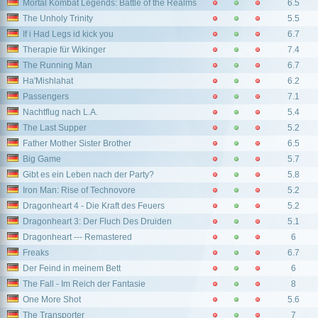
Mortal Kombat Legends: Battle of the Realms
6.5
The Unholy Trinity
5.5
If i Had Legs id kick you
6.7
Therapie für Wikinger
7.4
The Running Man
6.7
Ha'Mishlahat
6.2
Passengers
7.1
Nachtflug nach L.A.
5.4
The Last Supper
5.2
Father Mother Sister Brother
6.5
Big Game
5.7
Gibt es ein Leben nach der Party?
5.8
Iron Man: Rise of Technovore
5.2
Dragonheart 4 - Die Kraft des Feuers
5.2
Dragonheart 3: Der Fluch Des Druiden
5.1
Dragonheart --- Remastered
6
Freaks
6.7
Der Feind in meinem Bett
6
The Fall - Im Reich der Fantasie
8
One More Shot
5.6
The Transporter
7