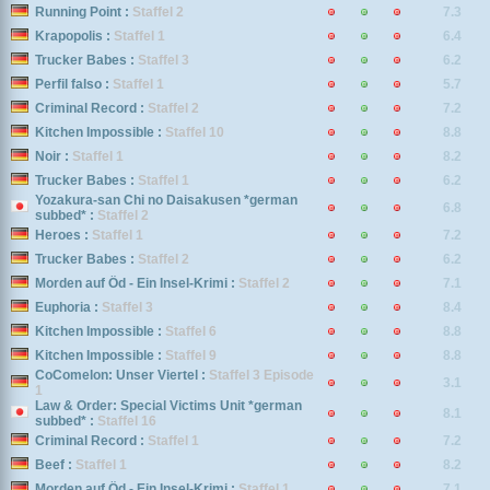
Running Point :
Staffel 2
7.3
Krapopolis :
Staffel 1
6.4
Trucker Babes :
Staffel 3
6.2
Perfil falso :
Staffel 1
5.7
Criminal Record :
Staffel 2
7.2
Kitchen Impossible :
Staffel 10
8.8
Noir :
Staffel 1
8.2
Trucker Babes :
Staffel 1
6.2
Yozakura-san Chi no Daisakusen *german
6.8
subbed* :
Staffel 2
Heroes :
Staffel 1
7.2
Trucker Babes :
Staffel 2
6.2
Morden auf Öd - Ein Insel-Krimi :
Staffel 2
7.1
Euphoria :
Staffel 3
8.4
Kitchen Impossible :
Staffel 6
8.8
Kitchen Impossible :
Staffel 9
8.8
CoComelon: Unser Viertel :
Staffel 3 Episode
3.1
1
Law & Order: Special Victims Unit *german
8.1
subbed* :
Staffel 16
Criminal Record :
Staffel 1
7.2
Beef :
Staffel 1
8.2
Morden auf Öd - Ein Insel-Krimi :
Staffel 1
7.1