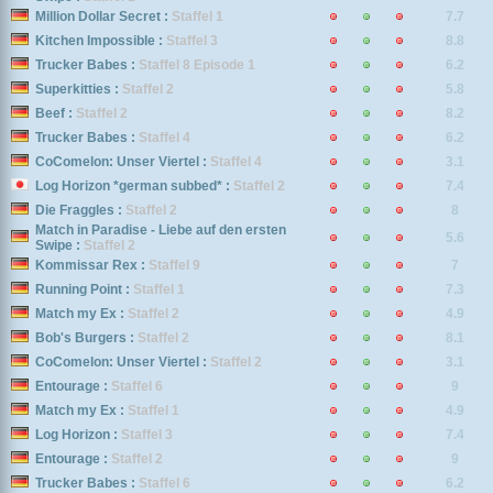
Million Dollar Secret :
Staffel 1
7.7
Kitchen Impossible :
Staffel 3
8.8
Trucker Babes :
Staffel 8 Episode 1
6.2
Superkitties :
Staffel 2
5.8
Beef :
Staffel 2
8.2
Trucker Babes :
Staffel 4
6.2
CoComelon: Unser Viertel :
Staffel 4
3.1
Log Horizon *german subbed* :
Staffel 2
7.4
Die Fraggles :
Staffel 2
8
Match in Paradise - Liebe auf den ersten
5.6
Swipe :
Staffel 2
Kommissar Rex :
Staffel 9
7
Running Point :
Staffel 1
7.3
Match my Ex :
Staffel 2
4.9
Bob's Burgers :
Staffel 2
8.1
CoComelon: Unser Viertel :
Staffel 2
3.1
Entourage :
Staffel 6
9
Match my Ex :
Staffel 1
4.9
Log Horizon :
Staffel 3
7.4
Entourage :
Staffel 2
9
Trucker Babes :
Staffel 6
6.2