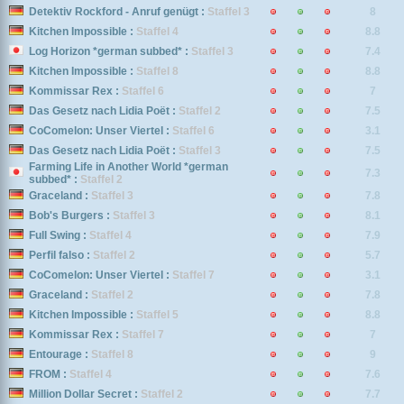
Detektiv Rockford - Anruf genügt :
Staffel 3
8
Kitchen Impossible :
Staffel 4
8.8
Log Horizon *german subbed* :
Staffel 3
7.4
Kitchen Impossible :
Staffel 8
8.8
Kommissar Rex :
Staffel 6
7
Das Gesetz nach Lidia Poët :
Staffel 2
7.5
CoComelon: Unser Viertel :
Staffel 6
3.1
Das Gesetz nach Lidia Poët :
Staffel 3
7.5
Farming Life in Another World *german
7.3
subbed* :
Staffel 2
Graceland :
Staffel 3
7.8
Bob's Burgers :
Staffel 3
8.1
Full Swing :
Staffel 4
7.9
Perfil falso :
Staffel 2
5.7
CoComelon: Unser Viertel :
Staffel 7
3.1
Graceland :
Staffel 2
7.8
Kitchen Impossible :
Staffel 5
8.8
Kommissar Rex :
Staffel 7
7
Entourage :
Staffel 8
9
FROM :
Staffel 4
7.6
Million Dollar Secret :
Staffel 2
7.7