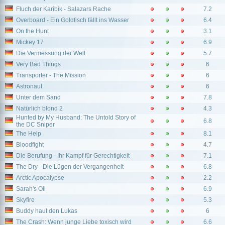
Fluch der Karibik - Salazars Rache
7.2
Overboard - Ein Goldfisch fällt ins Wasser
6.4
On the Hunt
3.1
Mickey 17
6.9
Die Vermessung der Welt
5.7
Very Bad Things
6
Transporter - The Mission
6
Astronaut
6
Unter dem Sand
7.8
Natürlich blond 2
4.3
Hunted by My Husband: The Untold Story of
6.8
the DC Sniper
The Help
8.1
Bloodfight
4.7
Die Berufung - Ihr Kampf für Gerechtigkeit
7.1
The Dry - Die Lügen der Vergangenheit
6.8
Arctic Apocalypse
2.2
Sarah's Oil
6.9
Skyfire
5.3
Buddy haut den Lukas
6
The Crash: Wenn junge Liebe toxisch wird
6.6