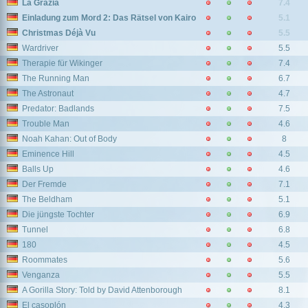
La Grazia
7.4
Einladung zum Mord 2: Das Rätsel von Kairo
5.1
Christmas Déjà Vu
5.5
Wardriver
5.5
Therapie für Wikinger
7.4
The Running Man
6.7
The Astronaut
4.7
Predator: Badlands
7.5
Trouble Man
4.6
Noah Kahan: Out of Body
8
Eminence Hill
4.5
Balls Up
4.6
Der Fremde
7.1
The Beldham
5.1
Die jüngste Tochter
6.9
Tunnel
6.8
180
4.5
Roommates
5.6
Venganza
5.5
A Gorilla Story: Told by David Attenborough
8.1
El casoplón
4.3