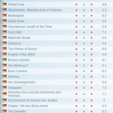
Rabbit Trap
4.8
Slasherman - Random Acts of Violence
5.2
Mutterglück
6.3
Uncle Drew
5.8
Yiya Murano: Death at Tea Time
5.9
Son's Will
7.2
Midwinter Break
5.9
Somnium
4.9
The History of Sound
6.9
Knights of the Witch
4.8
Bonjour Agneta
6.7
Der Medicus II
6.1
Buen Camino
6.3
Bethany
4.1
Der Schwiegersohn
3.9
Swapped
7.3
Detective Dee und das Geheimnis des
7.7
Himmels
Der Konvent: Im Namen des Teufels
5
Citadel - Wo das Böse wohnt
5.5
The Deserter
6.3