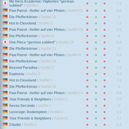
My Hero Academia: Vigilantes *german
7.2
subbed* :
Staffel 1
Paw Patrol - Helfer auf vier Pfoten :
Staffel 11
6.6
Die Pfefferkörner :
Staffel 13
6
Hot in Cleveland :
Staffel 2
7.2
Paw Patrol - Helfer auf vier Pfoten :
Staffel 10
6.6
Die Pfefferkörner :
Staffel 8
6
One Piece *german subbed* :
Staffel 20
8.8
Die Pfefferkörner :
Staffel 12
6
Paw Patrol - Helfer auf vier Pfoten :
Staffel 9
6.6
Die Pfefferkörner :
Staffel 14
6
Beyond Paradise :
Staffel 3
7.4
Euphoria :
Staffel 3
8.4
Hot in Cleveland :
Staffel 3
7.2
Die Pfefferkörner :
Staffel 19
6
Paw Patrol - Helfer auf vier Pfoten :
Staffel 13
6.6
Your Friends & Neighbors :
Staffel 1
7.7
Seven Seconds :
Staffel 1
0
Leverage: Redemption :
Staffel 3
8.3
Your Friends & Neighbors :
Staffel 2
7.7
Citadel :
Staffel 2
6.4