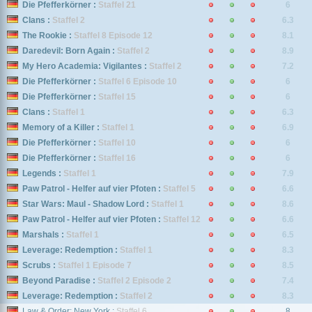
Die Pfefferkörner :
Staffel 21
6
Clans :
Staffel 2
6.3
The Rookie :
Staffel 8 Episode 12
8.1
Daredevil: Born Again :
Staffel 2
8.9
My Hero Academia: Vigilantes :
Staffel 2
7.2
Die Pfefferkörner :
Staffel 6 Episode 10
6
Die Pfefferkörner :
Staffel 15
6
Clans :
Staffel 1
6.3
Memory of a Killer :
Staffel 1
6.9
Die Pfefferkörner :
Staffel 10
6
Die Pfefferkörner :
Staffel 16
6
Legends :
Staffel 1
7.9
Paw Patrol - Helfer auf vier Pfoten :
Staffel 5
6.6
Star Wars: Maul - Shadow Lord :
Staffel 1
8.6
Paw Patrol - Helfer auf vier Pfoten :
Staffel 12
6.6
Marshals :
Staffel 1
6.5
Leverage: Redemption :
Staffel 1
8.3
Scrubs :
Staffel 1 Episode 7
8.5
Beyond Paradise :
Staffel 2 Episode 2
7.4
Leverage: Redemption :
Staffel 2
8.3
Law & Order: New York :
Staffel 6
8