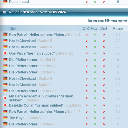
Deep Impact
6
Neue Serien online vom 10.05.2026
Insgesamt: 949 neue online
Titel
DivX
Flash
Mp4
Rating
Paw Patrol - Helfer auf vier Pfoten :
Staffel 6
6.6
Hot in Cleveland :
Staffel 5
7.2
Hot in Cleveland :
Staffel 4
7.2
One Piece *german subbed* :
Staffel 21
8.8
Die Pfefferkörner :
Staffel 11
6
Die Pfefferkörner :
Staffel 20
6
Die Pfefferkörner :
Staffel 17
6
Hot in Cleveland :
Staffel 6
7.2
Hot in Cleveland :
Staffel 1
7.2
Die Pfefferkörner :
Staffel 18
6
My Hero Academia: Vigilantes *german
7.2
subbed* :
Staffel 2
Detektiv Conan *german subbed* :
Staffel 25
8.5
Paw Patrol - Helfer auf vier Pfoten :
Staffel 7
6.6
The Boys :
Staffel 5
8.7
Die Pfefferkörner :
Staffel 9
6