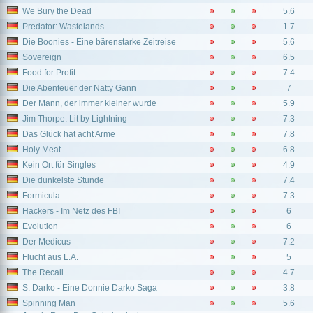
We Bury the Dead
5.6
Predator: Wastelands
1.7
Die Boonies - Eine bärenstarke Zeitreise
5.6
Sovereign
6.5
Food for Profit
7.4
Die Abenteuer der Natty Gann
7
Der Mann, der immer kleiner wurde
5.9
Jim Thorpe: Lit by Lightning
7.3
Das Glück hat acht Arme
7.8
Holy Meat
6.8
Kein Ort für Singles
4.9
Die dunkelste Stunde
7.4
Formicula
7.3
Hackers - Im Netz des FBI
6
Evolution
6
Der Medicus
7.2
Flucht aus L.A.
5
The Recall
4.7
S. Darko - Eine Donnie Darko Saga
3.8
Spinning Man
5.6