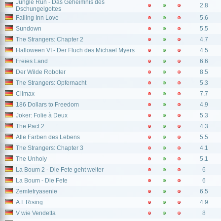
Jungle Run - Das Geheimnis des
2.8
Dschungelgottes
Falling Inn Love
5.6
Sundown
5.5
The Strangers: Chapter 2
4.7
Halloween VI - Der Fluch des Michael Myers
4.5
Freies Land
6.6
Der Wilde Roboter
8.5
The Strangers: Opfernacht
5.3
Climax
7.7
186 Dollars to Freedom
4.9
Joker: Folie à Deux
5.3
The Pact 2
4.3
Alle Farben des Lebens
5.5
The Strangers: Chapter 3
4.1
The Unholy
5.1
La Boum 2 - Die Fete geht weiter
6
La Boum - Die Fete
6
Zemletryasenie
6.5
A.I. Rising
4.9
V wie Vendetta
8