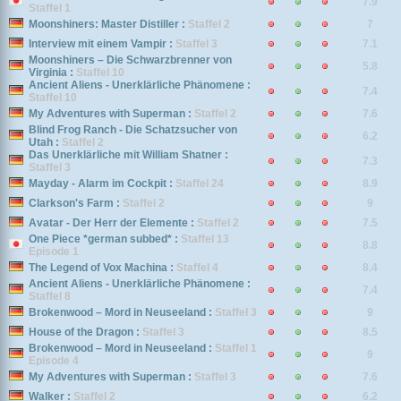
7.9
Staffel 1
Moonshiners: Master Distiller :
Staffel 2
7
Interview mit einem Vampir :
Staffel 3
7.1
Moonshiners – Die Schwarzbrenner von
5.8
Virginia :
Staffel 10
Ancient Aliens - Unerklärliche Phänomene :
7.4
Staffel 10
My Adventures with Superman :
Staffel 2
7.6
Blind Frog Ranch - Die Schatzsucher von
6.2
Utah :
Staffel 2
Das Unerklärliche mit William Shatner :
7.3
Staffel 3
Mayday - Alarm im Cockpit :
Staffel 24
8.9
Clarkson's Farm :
Staffel 2
9
Avatar - Der Herr der Elemente :
Staffel 2
7.5
One Piece *german subbed* :
Staffel 13
8.8
Episode 1
The Legend of Vox Machina :
Staffel 4
8.4
Ancient Aliens - Unerklärliche Phänomene :
7.4
Staffel 8
Brokenwood – Mord in Neuseeland :
Staffel 3
9
House of the Dragon :
Staffel 3
8.5
Brokenwood – Mord in Neuseeland :
Staffel 1
9
Episode 4
My Adventures with Superman :
Staffel 3
7.6
Walker :
Staffel 2
6.2