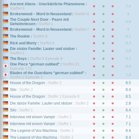
Ancient Aliens - Unerklärliche Phänomene :
7.4
Staffel 4
Brokenwood – Mord in Neuseeland :
Staffel 8
9
The Couple Next Door - Paare mit
5.9
Geheimnissen :
Staffel 1
Brokenwood – Mord in Neuseeland :
Staffel 7
9
The Rookie :
Staffel 8
8.1
Rick and Morty :
Staffel 9
9.3
Die stolze Familie: Lauter und stolzer :
2.8
Staffel 1
The Boys :
Staffel 5 Episode 8
8.7
One Piece *german subbed* :
Staffel 21
8.8
Episode 172
Blades of the Guardians *german subbed* :
7.9
Staffel 2 Episode 1
House of the Dragon :
Staffel 2
8.5
Silo :
Staffel 2
8.4
House of the Dragon :
Staffel 1 Episode 9
8.5
Die stolze Familie: Lauter und stolzer :
Staffel 2
2.8
Silo :
Staffel 1
8.4
Interview mit einem Vampir :
Staffel 2
7.1
Interview mit einem Vampir :
Staffel 1
7.1
The Legend of Vox Machina :
Staffel 3
8.4
The Legend of Vox Machina :
Staffel 2
8.4