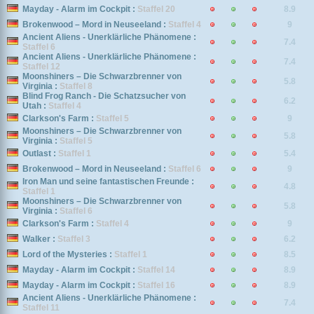
Mayday - Alarm im Cockpit :
Staffel 20
8.9
Brokenwood – Mord in Neuseeland :
Staffel 4
9
Ancient Aliens - Unerklärliche Phänomene :
7.4
Staffel 6
Ancient Aliens - Unerklärliche Phänomene :
7.4
Staffel 12
Moonshiners – Die Schwarzbrenner von
5.8
Virginia :
Staffel 8
Blind Frog Ranch - Die Schatzsucher von
6.2
Utah :
Staffel 4
Clarkson's Farm :
Staffel 5
9
Moonshiners – Die Schwarzbrenner von
5.8
Virginia :
Staffel 5
Outlast :
Staffel 1
5.4
Brokenwood – Mord in Neuseeland :
Staffel 6
9
Iron Man und seine fantastischen Freunde :
4.8
Staffel 1
Moonshiners – Die Schwarzbrenner von
5.8
Virginia :
Staffel 6
Clarkson's Farm :
Staffel 4
9
Walker :
Staffel 3
6.2
Lord of the Mysteries :
Staffel 1
8.5
Mayday - Alarm im Cockpit :
Staffel 14
8.9
Mayday - Alarm im Cockpit :
Staffel 16
8.9
Ancient Aliens - Unerklärliche Phänomene :
7.4
Staffel 11