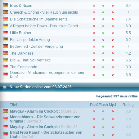
Elvis & Nixon
6.4
Cheech & Chong - Viel Rauch um nichts
7
Die Schatzsuche im Blaumeisental
7.4
A Prayer before Dawn - Das letzte Gebet
6.9
Little Brother
5.5
Ein fast perfekter Antrag
6.2
Bedevilled - Zeit der Vergeltung
7
The Darkness
4.2
Bibi & Tina: Voll verhext!
6.6
The Commando
3.3
Operation Mindcrime - Es beginnt in deinem
3.5
Kopf
Neue Serien online vom 08.07.2026
Insgesamt: 897 neue online
Titel
DivX
Flash
Mp4
Rating
Mayday - Alarm im Cockpit :
Staffel 25
8.9
Moonshiners – Die Schwarzbrenner von
5.8
Virginia :
Staffel 3
Mayday - Alarm im Cockpit :
Staffel 23
8.9
Blind Frog Ranch - Die Schatzsucher von
6.2
Utah :
Staffel 1