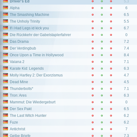
Driver's Ed
5.3
Alpha
6
The Smashing Machine
6.5
The Unholy Trinity
5.5
If i Had Legs id kick you
6.7
Die Rückkehr der Gabelstaplerfahrer
0
Das Drama
7.2
Der Verdingbub
7.4
Once Upon a Time in Hollywood
8.4
Vaiana 2
7.1
Karate Kid: Legends
6.3
Molly Hartley 2: Der Exorzismus
4.7
Dead Mine
4.5
Thunderbolts*
7.1
Tron: Ares
6.3
Mammut: Die Wiedergeburt
0
Der Sex Pakt
6.5
The Last Witch Hunter
6.2
Fuze
6.2
Antichrist
7
Gelbe Briefe
7.3