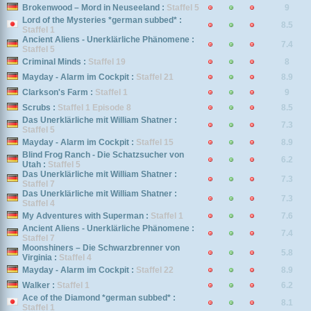
Brokenwood – Mord in Neuseeland :
Staffel 5
9
Lord of the Mysteries *german subbed* :
8.5
Staffel 1
Ancient Aliens - Unerklärliche Phänomene :
7.4
Staffel 5
Criminal Minds :
Staffel 19
8
Mayday - Alarm im Cockpit :
Staffel 21
8.9
Clarkson's Farm :
Staffel 1
9
Scrubs :
Staffel 1 Episode 8
8.5
Das Unerklärliche mit William Shatner :
7.3
Staffel 5
Mayday - Alarm im Cockpit :
Staffel 15
8.9
Blind Frog Ranch - Die Schatzsucher von
6.2
Utah :
Staffel 5
Das Unerklärliche mit William Shatner :
7.3
Staffel 7
Das Unerklärliche mit William Shatner :
7.3
Staffel 4
My Adventures with Superman :
Staffel 1
7.6
Ancient Aliens - Unerklärliche Phänomene :
7.4
Staffel 7
Moonshiners – Die Schwarzbrenner von
5.8
Virginia :
Staffel 4
Mayday - Alarm im Cockpit :
Staffel 22
8.9
Walker :
Staffel 1
6.2
Ace of the Diamond *german subbed* :
8.1
Staffel 1