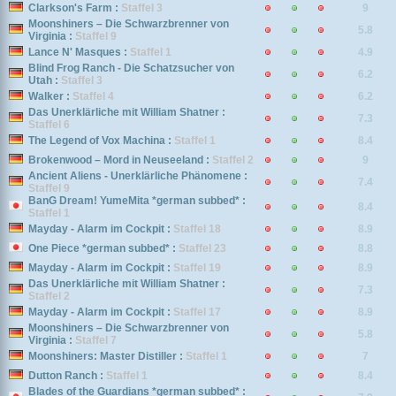
Clarkson's Farm :
Staffel 3
9
Moonshiners – Die Schwarzbrenner von
5.8
Virginia :
Staffel 9
Lance N' Masques :
Staffel 1
4.9
Blind Frog Ranch - Die Schatzsucher von
6.2
Utah :
Staffel 3
Walker :
Staffel 4
6.2
Das Unerklärliche mit William Shatner :
7.3
Staffel 6
The Legend of Vox Machina :
Staffel 1
8.4
Brokenwood – Mord in Neuseeland :
Staffel 2
9
Ancient Aliens - Unerklärliche Phänomene :
7.4
Staffel 9
BanG Dream! YumeMita *german subbed* :
8.4
Staffel 1
Mayday - Alarm im Cockpit :
Staffel 18
8.9
One Piece *german subbed* :
Staffel 23
8.8
Mayday - Alarm im Cockpit :
Staffel 19
8.9
Das Unerklärliche mit William Shatner :
7.3
Staffel 2
Mayday - Alarm im Cockpit :
Staffel 17
8.9
Moonshiners – Die Schwarzbrenner von
5.8
Virginia :
Staffel 7
Moonshiners: Master Distiller :
Staffel 1
7
Dutton Ranch :
Staffel 1
8.4
Blades of the Guardians *german subbed* :