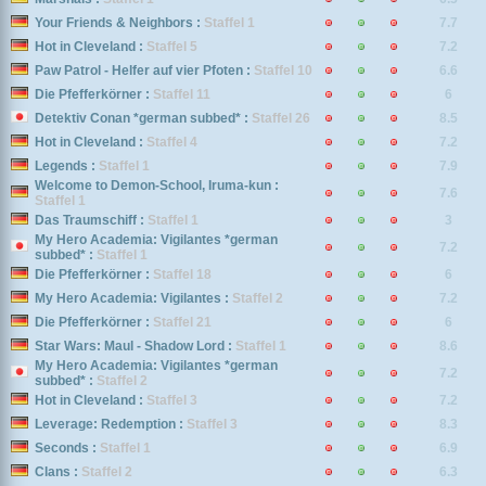
Your Friends & Neighbors :
Staffel 1
7.7
Hot in Cleveland :
Staffel 5
7.2
Paw Patrol - Helfer auf vier Pfoten :
Staffel 10
6.6
Die Pfefferkörner :
Staffel 11
6
Detektiv Conan *german subbed* :
Staffel 26
8.5
Hot in Cleveland :
Staffel 4
7.2
Legends :
Staffel 1
7.9
Welcome to Demon-School, Iruma-kun :
7.6
Staffel 1
Das Traumschiff :
Staffel 1
3
My Hero Academia: Vigilantes *german
7.2
subbed* :
Staffel 1
Die Pfefferkörner :
Staffel 18
6
My Hero Academia: Vigilantes :
Staffel 2
7.2
Die Pfefferkörner :
Staffel 21
6
Star Wars: Maul - Shadow Lord :
Staffel 1
8.6
My Hero Academia: Vigilantes *german
7.2
subbed* :
Staffel 2
Hot in Cleveland :
Staffel 3
7.2
Leverage: Redemption :
Staffel 3
8.3
Seconds :
Staffel 1
6.9
Clans :
Staffel 2
6.3