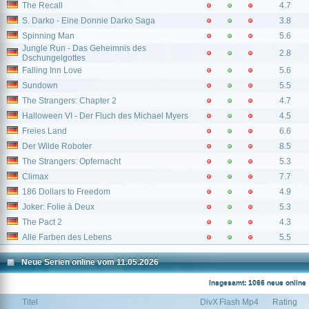
The Recall
4.7
S. Darko - Eine Donnie Darko Saga
3.8
Spinning Man
5.6
Jungle Run - Das Geheimnis des
2.8
Dschungelgottes
Falling Inn Love
5.6
Sundown
5.5
The Strangers: Chapter 2
4.7
Halloween VI - Der Fluch des Michael Myers
4.5
Freies Land
6.6
Der Wilde Roboter
8.5
The Strangers: Opfernacht
5.3
Climax
7.7
186 Dollars to Freedom
4.9
Joker: Folie à Deux
5.3
The Pact 2
4.3
Alle Farben des Lebens
5.5
Neue Serien online vom 11.05.2026
Insgesamt: 1066 neue online
Titel
DivX
Flash
Mp4
Rating