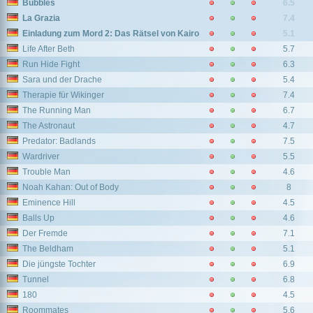
Bubbles
6.5
La Grazia
7.4
Einladung zum Mord 2: Das Rätsel von Kairo
5.1
Life After Beth
5.7
Run Hide Fight
6.3
Sara und der Drache
5.4
Therapie für Wikinger
7.4
The Running Man
6.7
The Astronaut
4.7
Predator: Badlands
7.5
Wardriver
5.5
Trouble Man
4.6
Noah Kahan: Out of Body
8
Eminence Hill
4.5
Balls Up
4.6
Der Fremde
7.1
The Beldham
5.1
Die jüngste Tochter
6.9
Tunnel
6.8
180
4.5
Roommates
5.6