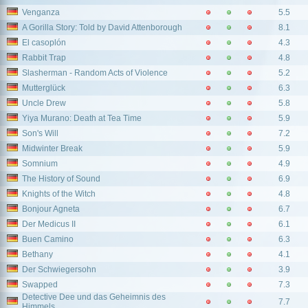
Venganza
5.5
A Gorilla Story: Told by David Attenborough
8.1
El casoplón
4.3
Rabbit Trap
4.8
Slasherman - Random Acts of Violence
5.2
Mutterglück
6.3
Uncle Drew
5.8
Yiya Murano: Death at Tea Time
5.9
Son's Will
7.2
Midwinter Break
5.9
Somnium
4.9
The History of Sound
6.9
Knights of the Witch
4.8
Bonjour Agneta
6.7
Der Medicus II
6.1
Buen Camino
6.3
Bethany
4.1
Der Schwiegersohn
3.9
Swapped
7.3
Detective Dee und das Geheimnis des
7.7
Himmels