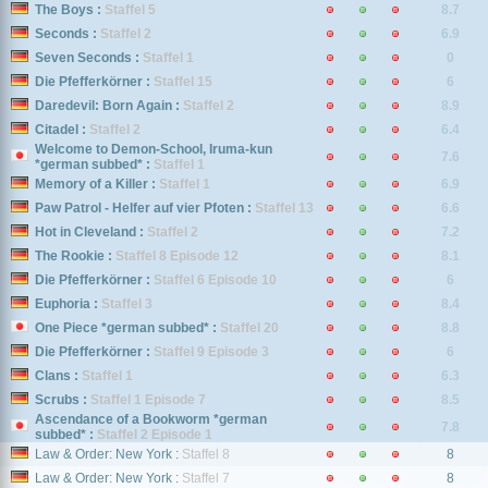
The Boys :
Staffel 5
8.7
Seconds :
Staffel 2
6.9
Seven Seconds :
Staffel 1
0
Die Pfefferkörner :
Staffel 15
6
Daredevil: Born Again :
Staffel 2
8.9
Citadel :
Staffel 2
6.4
Welcome to Demon-School, Iruma-kun
7.6
*german subbed* :
Staffel 1
Memory of a Killer :
Staffel 1
6.9
Paw Patrol - Helfer auf vier Pfoten :
Staffel 13
6.6
Hot in Cleveland :
Staffel 2
7.2
The Rookie :
Staffel 8 Episode 12
8.1
Die Pfefferkörner :
Staffel 6 Episode 10
6
Euphoria :
Staffel 3
8.4
One Piece *german subbed* :
Staffel 20
8.8
Die Pfefferkörner :
Staffel 9 Episode 3
6
Clans :
Staffel 1
6.3
Scrubs :
Staffel 1 Episode 7
8.5
Ascendance of a Bookworm *german
7.8
subbed* :
Staffel 2 Episode 1
Law & Order: New York :
Staffel 8
8
Law & Order: New York :
Staffel 7
8