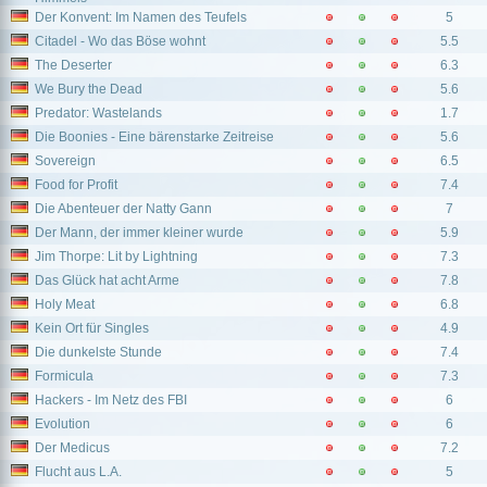
Der Konvent: Im Namen des Teufels
5
Citadel - Wo das Böse wohnt
5.5
The Deserter
6.3
We Bury the Dead
5.6
Predator: Wastelands
1.7
Die Boonies - Eine bärenstarke Zeitreise
5.6
Sovereign
6.5
Food for Profit
7.4
Die Abenteuer der Natty Gann
7
Der Mann, der immer kleiner wurde
5.9
Jim Thorpe: Lit by Lightning
7.3
Das Glück hat acht Arme
7.8
Holy Meat
6.8
Kein Ort für Singles
4.9
Die dunkelste Stunde
7.4
Formicula
7.3
Hackers - Im Netz des FBI
6
Evolution
6
Der Medicus
7.2
Flucht aus L.A.
5