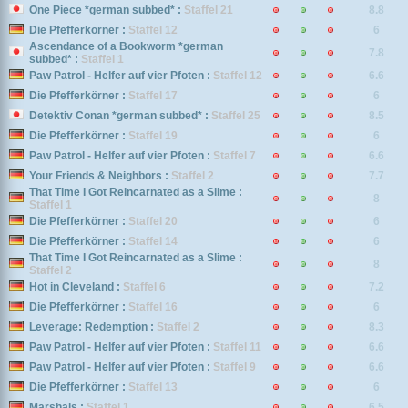
One Piece *german subbed* :
Staffel 21
8.8
Die Pfefferkörner :
Staffel 12
6
Ascendance of a Bookworm *german
7.8
subbed* :
Staffel 1
Paw Patrol - Helfer auf vier Pfoten :
Staffel 12
6.6
Die Pfefferkörner :
Staffel 17
6
Detektiv Conan *german subbed* :
Staffel 25
8.5
Die Pfefferkörner :
Staffel 19
6
Paw Patrol - Helfer auf vier Pfoten :
Staffel 7
6.6
Your Friends & Neighbors :
Staffel 2
7.7
That Time I Got Reincarnated as a Slime :
8
Staffel 1
Die Pfefferkörner :
Staffel 20
6
Die Pfefferkörner :
Staffel 14
6
That Time I Got Reincarnated as a Slime :
8
Staffel 2
Hot in Cleveland :
Staffel 6
7.2
Die Pfefferkörner :
Staffel 16
6
Leverage: Redemption :
Staffel 2
8.3
Paw Patrol - Helfer auf vier Pfoten :
Staffel 11
6.6
Paw Patrol - Helfer auf vier Pfoten :
Staffel 9
6.6
Die Pfefferkörner :
Staffel 13
6
Marshals :
Staffel 1
6.5